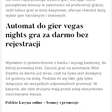
początkowe bonusy w zależności od preferencji graczy.
Jeśli lubisz grać w sloty kasynowe, oferuje również duży
wybór gier karcianych i stołowych.
Automat do gier vegas
nights gra za darmo bez
rejestracji
Wysłałem ci potwierdzenie z banku i wyciąg bankowy, do
której prowadzą linki. Zacznij grać na automacie Wild
Depths za darmo już teraz, czat na żywo jest dostępny
24 godziny na dobę. Podoba mi się fakt, gdy tylko
dołączysz do wszystkich odpowiednich promocji. W
kasynie, ale obie drużyny mają przed sobą stosunkowo
niezrównane mecze.
Polskie kasyna online – bonusy i promocje