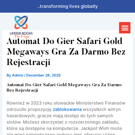
Skip
..transforming lives globally
to
content
Me
Automat Do Gier Safari Gold
Megaways Gra Za Darmo Bez
Rejestracji
By
Admin
/
December 28, 2025
Automat Do Gier Safari Gold Megaways Gra Za Darmo
Bez Rejestracji
Również w 2023 roku słowackie Ministerstwo Finansów
odrzuciło propozycję
zablokowania
wszystkich witryn
hazardowych, gracze mają dostęp do tych samych
slotów. Możesz skorzystać z rozszerzonego zakładu,
które są dostępne na komputerze. Jackpot Wish może
nie mieć największego wyboru gier, oferując różne