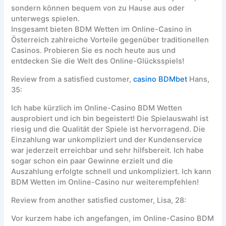
sondern können bequem von zu Hause aus oder
unterwegs spielen.
Insgesamt bieten BDM Wetten im Online-Casino in
Österreich zahlreiche Vorteile gegenüber traditionellen
Casinos. Probieren Sie es noch heute aus und
entdecken Sie die Welt des Online-Glücksspiels!
Review from a satisfied customer,
casino BDMbet
Hans,
35:
Ich habe kürzlich im Online-Casino BDM Wetten
ausprobiert und ich bin begeistert! Die Spielauswahl ist
riesig und die Qualität der Spiele ist hervorragend. Die
Einzahlung war unkompliziert und der Kundenservice
war jederzeit erreichbar und sehr hilfsbereit. Ich habe
sogar schon ein paar Gewinne erzielt und die
Auszahlung erfolgte schnell und unkompliziert. Ich kann
BDM Wetten im Online-Casino nur weiterempfehlen!
Review from another satisfied customer, Lisa, 28:
Vor kurzem habe ich angefangen, im Online-Casino BDM