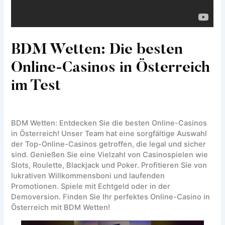
BDM Wetten: Die besten
Online-Casinos in Österreich
im Test
BDM Wetten: Entdecken Sie die besten Online-Casinos
in Österreich! Unser Team hat eine sorgfältige Auswahl
der Top-Online-Casinos getroffen, die legal und sicher
sind. Genießen Sie eine Vielzahl von Casinospielen wie
Slots, Roulette, Blackjack und Poker. Profitieren Sie von
lukrativen Willkommensboni und laufenden
Promotionen. Spiele mit Echtgeld oder in der
Demoversion. Finden Sie Ihr perfektes Online-Casino in
Österreich mit BDM Wetten!