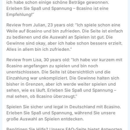
ich habe schon einige schöne Beträge gewonnen.
Erleben Sie Spaß und Spannung – 8casino ist eine
Empfehlung!”
Review from Julian, 23 years old: “Ich spiele schon eine
Weile auf 8casino und bin zufrieden. Die Seite ist einfach
zu bedienen und die Auswahl an Spielen ist gut. Die
Gewinne sind okay, aber ich habe schon bessere erzielt.
Alles in allem bin ich zufrieden.”
Review from Lisa, 30 years old: “Ich habe vor kurzem mit
8casino angefangen zu spielen und bin noch
unentschlossen. Die Seite ist übersichtlich und die
Einzahlung war unkompliziert. Die Gewinne halten sich
bisher in Grenzen, aber ich werde weiter spielen und
sehen, wie es läuft. Erleben Sie Spaß und Spannung –
mal sehen, ob 8casino überzeugt.”
Spielen Sie sicher und legal in Deutschland mit 8casino.
Erleben Sie Spaß und Spannung, während Sie unsere
große Auswahl an Spielen entdecken.
Benötigen Sie Hilfe? Unsere FAQ-Seite bietet Antworten