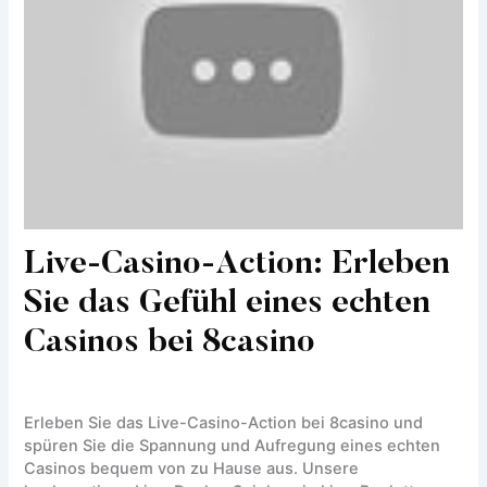
Live-Casino-Action: Erleben
Sie das Gefühl eines echten
Casinos bei 8casino
Erleben Sie das Live-Casino-Action bei 8casino und
spüren Sie die Spannung und Aufregung eines echten
Casinos bequem von zu Hause aus. Unsere