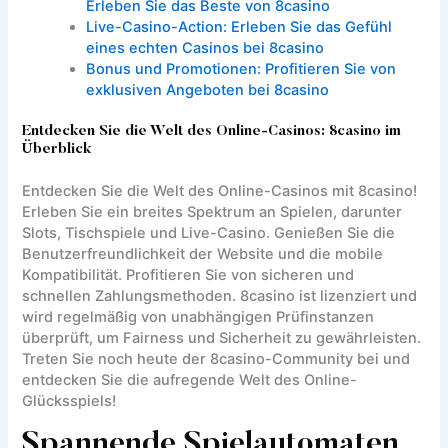
Erleben Sie das Beste von 8casino
Live-Casino-Action: Erleben Sie das Gefühl
eines echten Casinos bei 8casino
Bonus und Promotionen: Profitieren Sie von
exklusiven Angeboten bei 8casino
Entdecken Sie die Welt des Online-Casinos: 8casino im
Überblick
Entdecken Sie die Welt des Online-Casinos mit 8casino!
Erleben Sie ein breites Spektrum an Spielen, darunter
Slots, Tischspiele und Live-Casino. Genießen Sie die
Benutzerfreundlichkeit der Website und die mobile
Kompatibilität. Profitieren Sie von sicheren und
schnellen Zahlungsmethoden. 8casino ist lizenziert und
wird regelmäßig von unabhängigen Prüfinstanzen
überprüft, um Fairness und Sicherheit zu gewährleisten.
Treten Sie noch heute der 8casino-Community bei und
entdecken Sie die aufregende Welt des Online-
Glücksspiels!
Spannende Spielautomaten