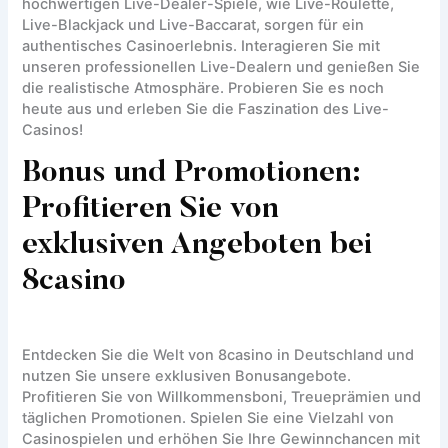
hochwertigen Live-Dealer-Spiele, wie Live-Roulette,
Live-Blackjack und Live-Baccarat, sorgen für ein
authentisches Casinoerlebnis. Interagieren Sie mit
unseren professionellen Live-Dealern und genießen Sie
die realistische Atmosphäre. Probieren Sie es noch
heute aus und erleben Sie die Faszination des Live-
Casinos!
Bonus und Promotionen:
Profitieren Sie von
exklusiven Angeboten bei
8casino
Entdecken Sie die Welt von 8casino in Deutschland und
nutzen Sie unsere exklusiven Bonusangebote.
Profitieren Sie von Willkommensboni, Treueprämien und
täglichen Promotionen. Spielen Sie eine Vielzahl von
Casinospielen und erhöhen Sie Ihre Gewinnchancen mit