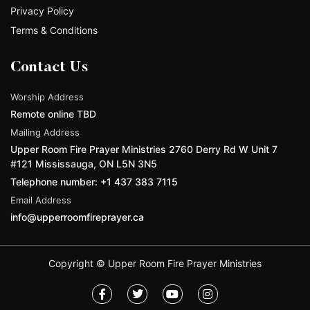
Privacy Policy
Terms & Conditions
Contact Us
Worship Address
Remote online TBD
Mailing Address
Upper Room Fire Prayer Ministries 2760 Derry Rd W Unit 7
#121 Mississauga, ON L5N 3N5
Telephone number: +1 437 383 7115
Email Address
info@upperroomfireprayer.ca
Copyright © Upper Room Fire Prayer Ministries
F
T
Y
I
a
w
o
n