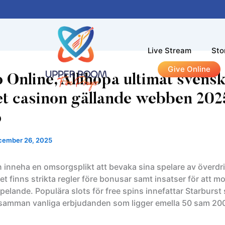
Live Stream
Sto
Give Online
 Online, Allihopa ultimat svens
et casinon gällande webben 202
o
cember 26, 2025
 inneha en omsorgsplikt att bevaka sina spelare av överdr
t finns strikta regler före bonusar samt insatser för att m
spelande. Populära slots för free spins innefattar Starburs
llsamman vanliga erbjudanden som ligger emella 50 sam 200