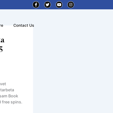
F
T
Y
I
a
w
o
n
c
i
u
s
e
t
t
t
b
t
u
a
o
e
b
g
re
Contact Us
o
r
e
r
k
a
-
m
f
ka
5
ivet
otarbeta
t sam Book
 free spins.