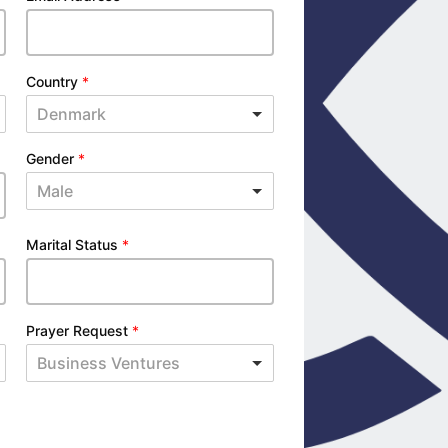
Country
*
Denmark
Gender
*
Male
Marital Status
*
Prayer Request
*
Business Ventures