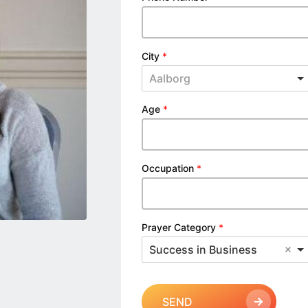
City
*
Aalborg
Age
*
Occupation
*
Prayer Category
*
Success in Business
SEND