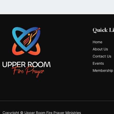
Quick L
Home
About Us
Contact Us
Events
Membership
Copyright © Upper Room Fire Prayer Ministries