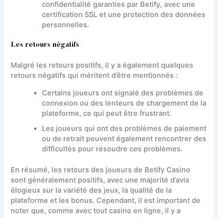
confidentialité garanties par Betify, avec une
certification SSL et une protection des données
personnelles.
Les retours négatifs
Malgré les retours positifs, il y a également quelques
retours négatifs qui méritent d’être mentionnés :
Certains joueurs ont signalé des problèmes de
connexion ou des lenteurs de chargement de la
plateforme, ce qui peut être frustrant.
Les joueurs qui ont des problèmes de paiement
ou de retrait peuvent également rencontrer des
difficultés pour résoudre ces problèmes.
En résumé, les retours des joueurs de Betify Casino
sont généralement positifs, avec une majorité d’avis
élogieux sur la variété des jeux, la qualité de la
plateforme et les bonus. Cependant, il est important de
noter que, comme avec tout casino en ligne, il y a