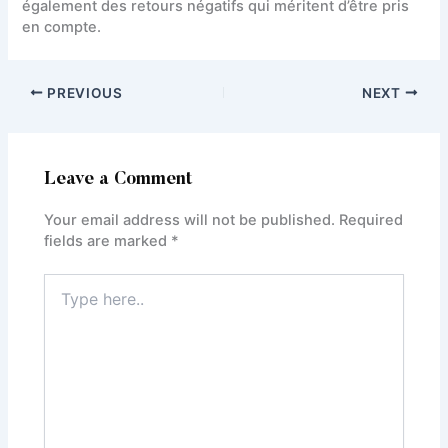
également des retours négatifs qui méritent d’être pris
en compte.
PREVIOUS
NEXT
Leave a Comment
Your email address will not be published.
Required
fields are marked
*
Type
here..