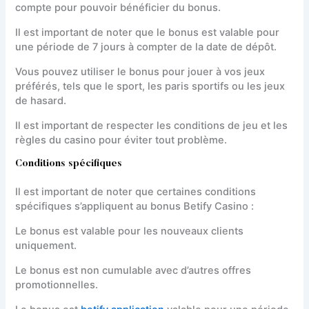
compte pour pouvoir bénéficier du bonus.
Il est important de noter que le bonus est valable pour
une période de 7 jours à compter de la date de dépôt.
Vous pouvez utiliser le bonus pour jouer à vos jeux
préférés, tels que le sport, les paris sportifs ou les jeux
de hasard.
Il est important de respecter les conditions de jeu et les
règles du casino pour éviter tout problème.
Conditions spécifiques
Il est important de noter que certaines conditions
spécifiques s’appliquent au bonus Betify Casino :
Le bonus est valable pour les nouveaux clients
uniquement.
Le bonus est non cumulable avec d’autres offres
promotionnelles.