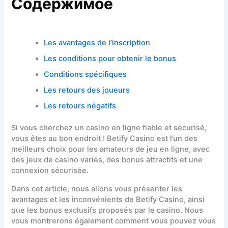
Содержимое
Les avantages de l’inscription
Les conditions pour obtenir le bonus
Conditions spécifiques
Les retours des joueurs
Les retours négatifs
Si vous cherchez un casino en ligne fiable et sécurisé,
vous êtes au bon endroit ! Betify Casino est l’un des
meilleurs choix pour les amateurs de jeu en ligne, avec
des jeux de casino variés, des bonus attractifs et une
connexion sécurisée.
Dans cet article, nous allons vous présenter les
avantages et les inconvénients de Betify Casino, ainsi
que les bonus exclusifs proposés par le casino. Nous
vous montrerons également comment vous pouvez vous