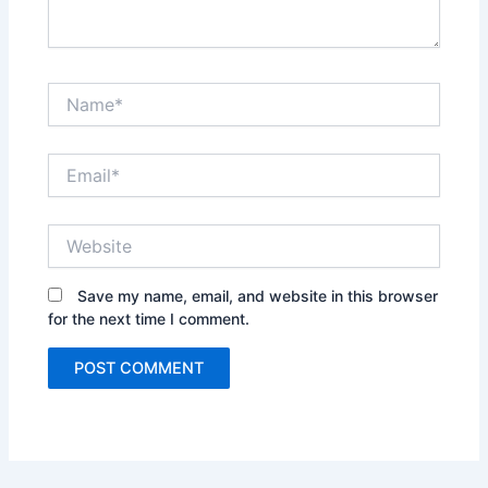
Name*
Email*
Website
Save my name, email, and website in this browser
for the next time I comment.