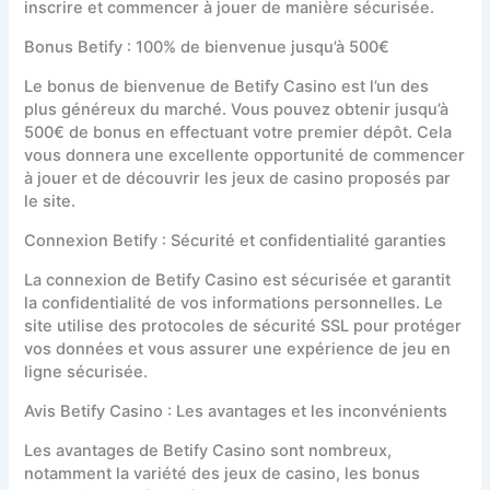
inscrire et commencer à jouer de manière sécurisée.
Bonus Betify : 100% de bienvenue jusqu’à 500€
Le bonus de bienvenue de Betify Casino est l’un des
plus généreux du marché. Vous pouvez obtenir jusqu’à
500€ de bonus en effectuant votre premier dépôt. Cela
vous donnera une excellente opportunité de commencer
à jouer et de découvrir les jeux de casino proposés par
le site.
Connexion Betify : Sécurité et confidentialité garanties
La connexion de Betify Casino est sécurisée et garantit
la confidentialité de vos informations personnelles. Le
site utilise des protocoles de sécurité SSL pour protéger
vos données et vous assurer une expérience de jeu en
ligne sécurisée.
Avis Betify Casino : Les avantages et les inconvénients
Les avantages de Betify Casino sont nombreux,
notamment la variété des jeux de casino, les bonus