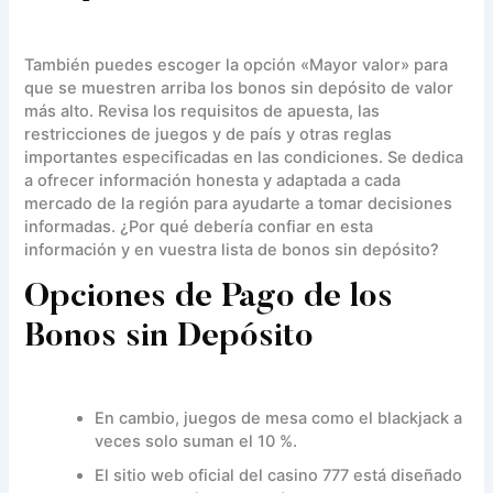
También puedes escoger la opción «Mayor valor» para
que se muestren arriba los bonos sin depósito de valor
más alto. Revisa los requisitos de apuesta, las
restricciones de juegos y de país y otras reglas
importantes especificadas en las condiciones. Se dedica
a ofrecer información honesta y adaptada a cada
mercado de la región para ayudarte a tomar decisiones
informadas. ¿Por qué debería confiar en esta
información y en vuestra lista de bonos sin depósito?
Opciones de Pago de los
Bonos sin Depósito
En cambio, juegos de mesa como el blackjack a
veces solo suman el 10 %.
El sitio web oficial del casino 777 está diseñado