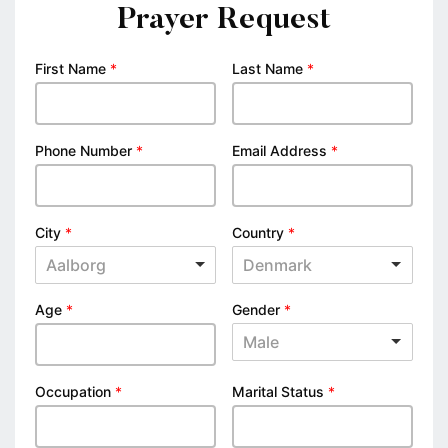
Prayer Request
First Name
*
Last Name
*
Phone Number
*
Email Address
*
City
*
Country
*
Aalborg
Denmark
Age
*
Gender
*
Male
Occupation
*
Marital Status
*