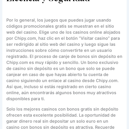
Por lo general, los juegos que puedes jugar usando
códigos promocionales gratis se muestran en el sitio
web del casino. Elige uno de los casinos online alojados
por Chipy.com, haz clic en el botón “Visitar casino” para
ser redirigido al sitio web del casino y luego sigue las
instrucciones sobre cómo convertirte en un usuario
registrado. El proceso de canje de bonos sin depósito en
Chipy.com es muy rápido y sencillo. Un bono exclusivo
de casino sin depósito es un bono que solo se puede
canjear en caso de que hayas abierto tu cuenta de
casino siguiendo un enlace al casino desde Chipy.com.
Así que, incluso si estás registrado en cierto casino
online, aún encontrarás algunos bonos muy atractivos
disponibles para ti.
Solo los mejores casinos con bonos gratis sin depósito
ofrecen esta excelente posibilidad. La oportunidad de
ganar dinero real sin depositar un solo euro en un
casino con bonos sin depósito es atractiva. Recuerde