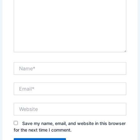
Name*
Email*
Website
Save my name, email, and website in this browser
for the next time I comment.