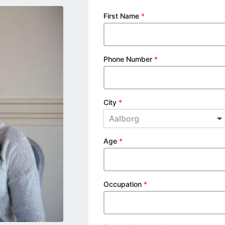
First Name
*
Phone Number
*
City
*
Aalborg
Age
*
Occupation
*