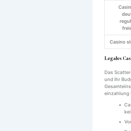
Casi
deu
regu
frei
Casino sl
Legales Cas
Das Scatter
und Ihr Bud
Gesamteinsa
einzahlung 
Cas
kei
Vo