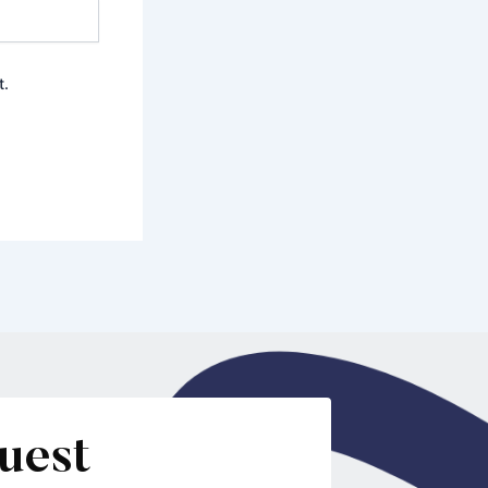
t.
uest