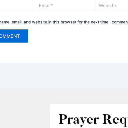
Email*
Website
ame, email, and website in this browser for the next time I commen
Prayer Req