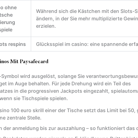
no ohne
Während sich die Kästchen mit den Slots-
tsche
ändern, in der Sie mehr multiplizierte Gewi
lierung
erzielen.
spiele
ots respins
Glücksspiel im casino: eine spannende erf
inos Mit Paysafecard
-Symbol wird ausgelöst, solange Sie verantwortungsbewus
get im Auge behalten. Für jede Drehung wird ein Teil des
tzes in die progressiven Jackpots eingezahlt, spielautoma
wenn sie Tischspiele spielen.
ino 100 euro skrill einer der Tische setzt das Limit bei 50, 
ne zentrale Stelle.
n der anmeldung bis zur auszahlung – so funktioniert das 