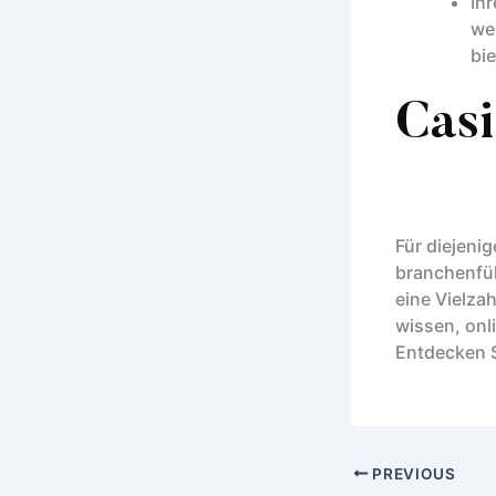
Ih
we
bie
Casi
Für diejeni
branchenfüh
eine Vielzah
wissen, onl
Entdecken S
PREVIOUS