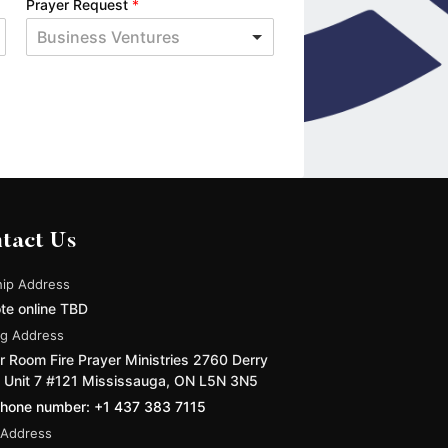
Prayer Request
*
Business Ventures
tact Us
ip Address
te online TBD
ng Address
 Room Fire Prayer Ministries 2760 Derry
 Unit 7 #121 Mississauga, ON L5N 3N5
phone number: +1 437 383 7115
 Address