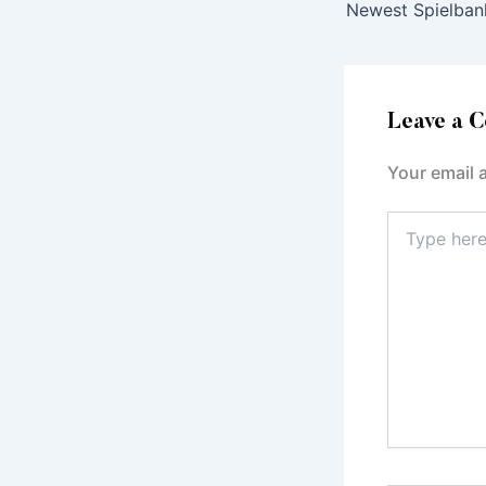
Newest Spielban
Leave a 
Your email 
Type
here..