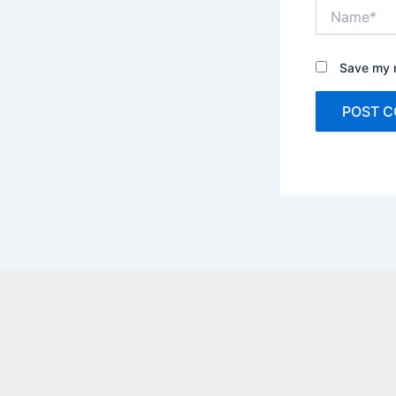
Name*
Save my n