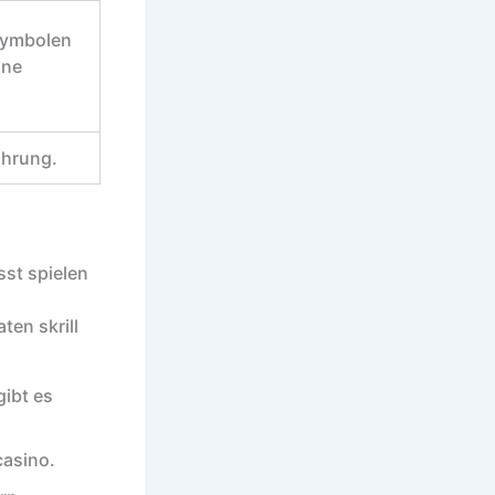
Symbolen
nne
ahrung.
st spielen
ten skrill
gibt es
casino.