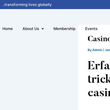
Skip
..transforming lives globally
to
content
Home
About Us
Membership
Events
Casin
By
Admin
/
Jan
Erfa
tric
casi