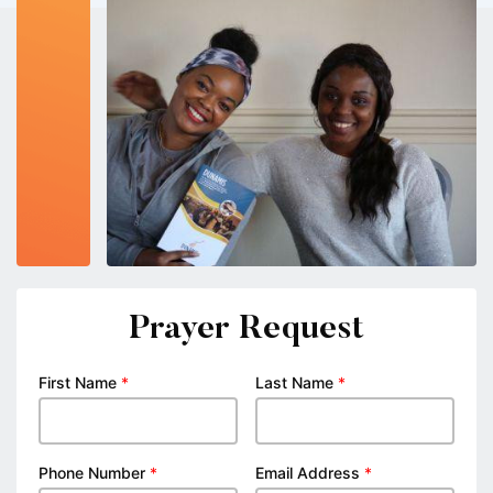
Prayer Request
First Name
*
Last Name
*
Phone Number
*
Email Address
*