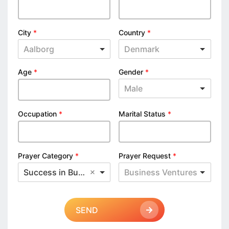
City
*
Country
*
Aalborg
Denmark
Age
*
Gender
*
Male
Occupation
*
Marital Status
*
Prayer Category
*
Prayer Request
*
Success in Business
Business Ventures
SEND