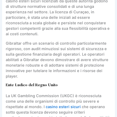
casino esteri sicuri licenziati da queste autorità godono
di strutture normative consolidati e di una lunga
esperienza nel settore. La licenza di Curaçao, in
particolare, è stata una delle iniziali ad essere
riconosciuta a scala globale e persiste nel conquistare
gestori competenti grazie alla sua flessibilità operativa e
ai costi contenuti.
Gibraltar offre un scenario di controllo particolarmente
rigoroso, con audit minuziosi sui sistemi di sicurezza e
sulla gestione finanziaria degli operatori. Le operatori
abilitati a Gibraltar devono dimostrare di avere strutture
monetarie robuste e di adottare sistemi di protezione
innovative per tutelare le informazioni e i risorse dei
player.
Ente Ludico del Regno Unito
La UK Gambling Commission (UKGC) è riconosciuta
come una delle organismi di controllo più severe e
rispettate al mondo. I
casino esteri sicuri
che operano
sotto questa licenza devono seguire criteri