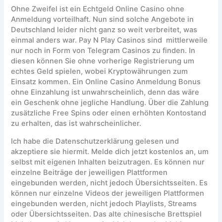
Ohne Zweifel ist ein Echtgeld Online Casino ohne
Anmeldung vorteilhaft. Nun sind solche Angebote in
Deutschland leider nicht ganz so weit verbreitet, was
einmal anders war. Pay N Play Casinos sind mittlerweile
nur noch in Form von Telegram Casinos zu finden. In
diesen können Sie ohne vorherige Registrierung um
echtes Geld spielen, wobei Kryptowährungen zum
Einsatz kommen. Ein Online Casino Anmeldung Bonus
ohne Einzahlung ist unwahrscheinlich, denn das wäre
ein Geschenk ohne jegliche Handlung. Über die Zahlung
zusätzliche Free Spins oder einen erhöhten Kontostand
zu erhalten, das ist wahrscheinlicher.
Ich habe die Datenschutzerklärung gelesen und
akzeptiere sie hiermit. Melde dich jetzt kostenlos an, um
selbst mit eigenen Inhalten beizutragen. Es können nur
einzelne Beiträge der jeweiligen Plattformen
eingebunden werden, nicht jedoch Übersichtsseiten. Es
können nur einzelne Videos der jeweiligen Plattformen
eingebunden werden, nicht jedoch Playlists, Streams
oder Übersichtsseiten. Das alte chinesische Brettspiel