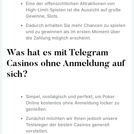
Eine der offensichtlichen Attraktionen von
High-Limit-Spielen ist die Aussicht auf große
Gewinne, Slots.
Dadurch erhalten Sie mehr Chancen zu spielen
und zu gewinnen als im ersten Moment über
die Zahlung möglich erscheint.
Was hat es mit Telegram
Casinos ohne Anmeldung auf
sich?
Simpel, nostalgisch und perfekt, um Poker
Online kostenlos ohne Anmeldung locker zu
genießen.
Zunächst möchten wir Ihnen jedoch unsere
Testsieger der besten Casinos generell
vorstellen.