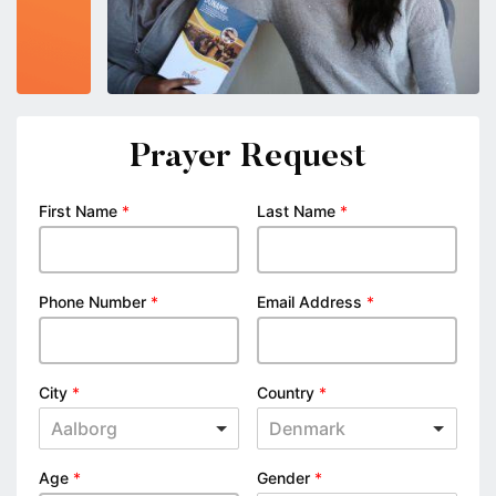
Prayer Request
First Name
*
Last Name
*
Phone Number
*
Email Address
*
City
*
Country
*
Aalborg
Denmark
Age
*
Gender
*