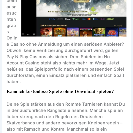
beim
ausg
esuc
hten
grati
s
Onlin
e Casino ohne Anmeldung um einen seriösen Anbieter?
Obwohl keine Verifizierung durchgeführt wird, gelten
Pay N Play Casinos als sicher. Dem Spielen im No
Account Casino steht also nichts mehr im Wege. Jetzt
heißt es, das Spielportfolio nach einem passenden Spiel
durchforsten, einen Einsatz platzieren und einfach Spaß
haben.
Kann ich kostenlose Spiele ohne Download spielen?
Deine Spielstärken aus den Rommé Turnieren kannst Du
in der ausführliche Rangliste einsehen. Manche spielen
lieber streng nach den Regeln des Deutschen
Skatverbands und andere bevorzugen Kneipenregeln –
also mit Ramsch und Kontra. Manchmal solls ein