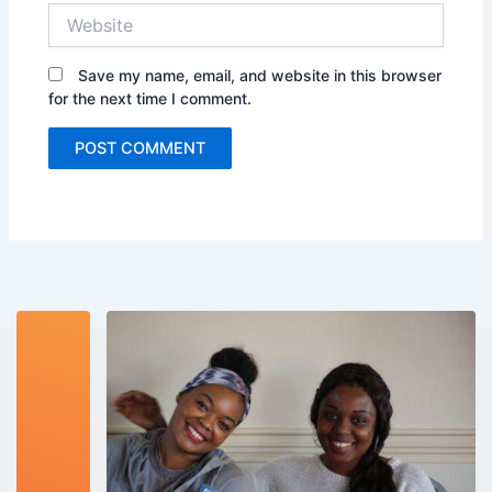
Website
Save my name, email, and website in this browser
for the next time I comment.