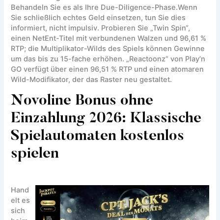
Behandeln Sie es als Ihre Due-Diligence-Phase.Wenn
Sie schließlich echtes Geld einsetzen, tun Sie dies
informiert, nicht impulsiv. Probieren Sie „Twin Spin“,
einen NetEnt-Titel mit verbundenen Walzen und 96,61 %
RTP; die Multiplikator-Wilds des Spiels können Gewinne
um das bis zu 15-fache erhöhen. „Reactoonz“ von Play’n
GO verfügt über einen 96,51 % RTP und einen atomaren
Wild-Modifikator, der das Raster neu gestaltet.
Novoline Bonus ohne
Einzahlung 2026: Klassische
Spielautomaten kostenlos
spielen
Hand
elt es
sich