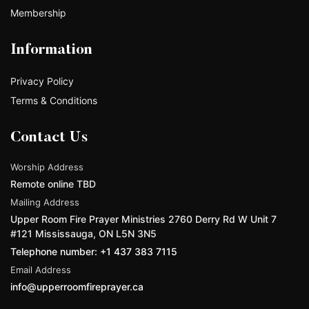
Membership
Information
Privacy Policy
Terms & Conditions
Contact Us
Worship Address
Remote online TBD
Mailing Address
Upper Room Fire Prayer Ministries 2760 Derry Rd W Unit 7
#121 Mississauga, ON L5N 3N5
Telephone number: +1 437 383 7115
Email Address
info@upperroomfireprayer.ca