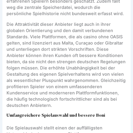
erfahrenen Spielern besonders geschätzt. Zudem fällt
weg die zentrale Speicherdatei, wodurch die
persönliche Spielhistorie nicht bundesweit erfasst wird.
Die Attraktivität dieser Anbieter liegt auch in ihrer
globalen Orientierung und den damit verbundenen
Standards. Viele Plattformen, die als casino ohne OASIS
gelten, sind lizenziert aus Malta, Curaçao oder Gibraltar
und unterliegen dort strikten Vorschriften. Diese
Anbieter können ihren Kunden oft bessere Konditionen
bieten, da sie nicht den strengen deutschen Regelungen
folgen müssen. Die erhöhte Unabhängigkeit bei der
Gestaltung des eigenen Spielverhaltens wird von vielen
als wesentlicher Pluspunkt wahrgenommen. Gleichzeitig
profitieren Spieler von einem umfassenderen
Kundenservice und moderneren Plattformfunktionen,
die häufig technologisch fortschrittlicher sind als bei
deutschen Anbietern.
Umfangreichere Spielauswahl und bessere Boni
Die Spielauswahl stellt einen der auffälligsten