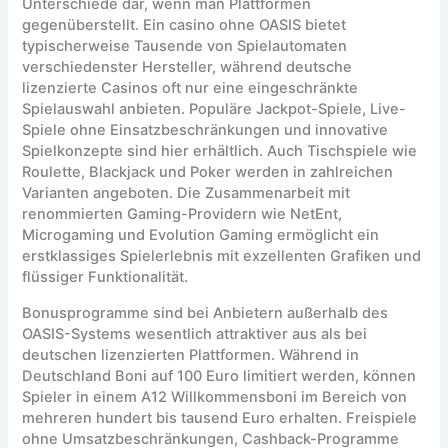
Unterschiede dar, wenn man Plattformen
gegenüberstellt. Ein casino ohne OASIS bietet
typischerweise Tausende von Spielautomaten
verschiedenster Hersteller, während deutsche
lizenzierte Casinos oft nur eine eingeschränkte
Spielauswahl anbieten. Populäre Jackpot-Spiele, Live-
Spiele ohne Einsatzbeschränkungen und innovative
Spielkonzepte sind hier erhältlich. Auch Tischspiele wie
Roulette, Blackjack und Poker werden in zahlreichen
Varianten angeboten. Die Zusammenarbeit mit
renommierten Gaming-Providern wie NetEnt,
Microgaming und Evolution Gaming ermöglicht ein
erstklassiges Spielerlebnis mit exzellenten Grafiken und
flüssiger Funktionalität.
Bonusprogramme sind bei Anbietern außerhalb des
OASIS-Systems wesentlich attraktiver aus als bei
deutschen lizenzierten Plattformen. Während in
Deutschland Boni auf 100 Euro limitiert werden, können
Spieler in einem A12 Willkommensboni im Bereich von
mehreren hundert bis tausend Euro erhalten. Freispiele
ohne Umsatzbeschränkungen, Cashback-Programme