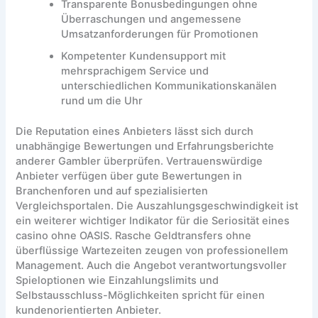
Transparente Bonusbedingungen ohne
Überraschungen und angemessene
Umsatzanforderungen für Promotionen
Kompetenter Kundensupport mit
mehrsprachigem Service und
unterschiedlichen Kommunikationskanälen
rund um die Uhr
Die Reputation eines Anbieters lässt sich durch
unabhängige Bewertungen und Erfahrungsberichte
anderer Gambler überprüfen. Vertrauenswürdige
Anbieter verfügen über gute Bewertungen in
Branchenforen und auf spezialisierten
Vergleichsportalen. Die Auszahlungsgeschwindigkeit ist
ein weiterer wichtiger Indikator für die Seriosität eines
casino ohne OASIS. Rasche Geldtransfers ohne
überflüssige Wartezeiten zeugen von professionellem
Management. Auch die Angebot verantwortungsvoller
Spieloptionen wie Einzahlungslimits und
Selbstausschluss-Möglichkeiten spricht für einen
kundenorientierten Anbieter.