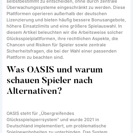
selbstbestimmt zu entscheiden, ohne durch zentrale
Überwachungssysteme eingeschränkt zu werden. Diese
Plattformen operieren außerhalb der deutschen
Lizenzierung und bieten häufig bessere Bonusangebote,
höhere Einsatzlimits und eine größere Spielauswahl. In
diesem Artikel beleuchten wir die Arbeitsweise solcher
Glücksspielplattformen, ihre rechtlichen Aspekte, die
Chancen und Risiken für Spieler sowie zentrale
Sicherheitsfragen, die bei der Wahl einer passenden
Plattform zu beachten sind.
Was OASIS und warum
schauen Spieler nach
Alternativen?
OASIS steht für „Übergreifendes
Glücksspielsperrsystem” und wurde 2021 in
Deutschland implementiert, um problematische
Spielgewohnheiten zu unterbinden. Das System