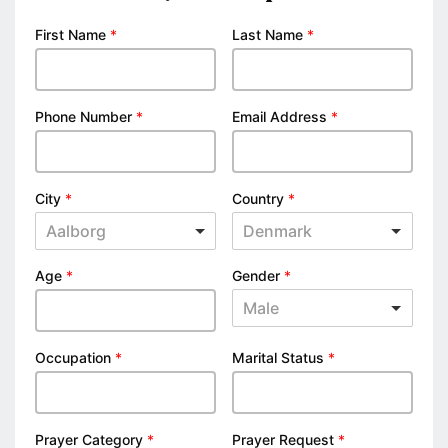
First Name
*
Last Name
*
Phone Number
*
Email Address
*
City
*
Country
*
Aalborg
Denmark
Age
*
Gender
*
Male
Occupation
*
Marital Status
*
Prayer Category
*
Prayer Request
*