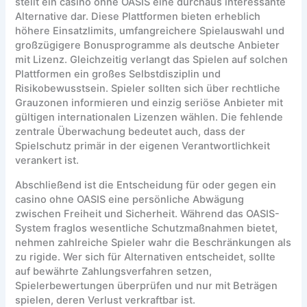
stellt ein casino ohne OASIS eine durchaus interessante
Alternative dar. Diese Plattformen bieten erheblich
höhere Einsatzlimits, umfangreichere Spielauswahl und
großzügigere Bonusprogramme als deutsche Anbieter
mit Lizenz. Gleichzeitig verlangt das Spielen auf solchen
Plattformen ein großes Selbstdisziplin und
Risikobewusstsein. Spieler sollten sich über rechtliche
Grauzonen informieren und einzig seriöse Anbieter mit
gültigen internationalen Lizenzen wählen. Die fehlende
zentrale Überwachung bedeutet auch, dass der
Spielschutz primär in der eigenen Verantwortlichkeit
verankert ist.
Abschließend ist die Entscheidung für oder gegen ein
casino ohne OASIS eine persönliche Abwägung
zwischen Freiheit und Sicherheit. Während das OASIS-
System fraglos wesentliche Schutzmaßnahmen bietet,
nehmen zahlreiche Spieler wahr die Beschränkungen als
zu rigide. Wer sich für Alternativen entscheidet, sollte
auf bewährte Zahlungsverfahren setzen,
Spielerbewertungen überprüfen und nur mit Beträgen
spielen, deren Verlust verkraftbar ist.