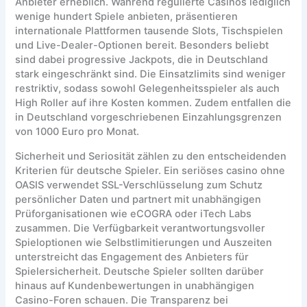
Anbieter erheblich. Während regulierte Casinos lediglich
wenige hundert Spiele anbieten, präsentieren
internationale Plattformen tausende Slots, Tischspielen
und Live-Dealer-Optionen bereit. Besonders beliebt
sind dabei progressive Jackpots, die in Deutschland
stark eingeschränkt sind. Die Einsatzlimits sind weniger
restriktiv, sodass sowohl Gelegenheitsspieler als auch
High Roller auf ihre Kosten kommen. Zudem entfallen die
in Deutschland vorgeschriebenen Einzahlungsgrenzen
von 1000 Euro pro Monat.
Sicherheit und Seriosität zählen zu den entscheidenden
Kriterien für deutsche Spieler. Ein seriöses casino ohne
OASIS verwendet SSL-Verschlüsselung zum Schutz
persönlicher Daten und partnert mit unabhängigen
Prüforganisationen wie eCOGRA oder iTech Labs
zusammen. Die Verfügbarkeit verantwortungsvoller
Spieloptionen wie Selbstlimitierungen und Auszeiten
unterstreicht das Engagement des Anbieters für
Spielersicherheit. Deutsche Spieler sollten darüber
hinaus auf Kundenbewertungen in unabhängigen
Casino-Foren schauen. Die Transparenz bei