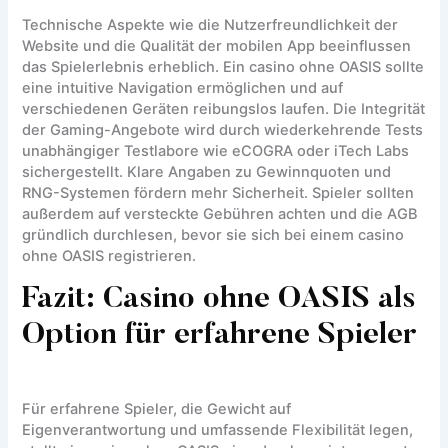
Technische Aspekte wie die Nutzerfreundlichkeit der
Website und die Qualität der mobilen App beeinflussen
das Spielerlebnis erheblich. Ein casino ohne OASIS sollte
eine intuitive Navigation ermöglichen und auf
verschiedenen Geräten reibungslos laufen. Die Integrität
der Gaming-Angebote wird durch wiederkehrende Tests
unabhängiger Testlabore wie eCOGRA oder iTech Labs
sichergestellt. Klare Angaben zu Gewinnquoten und
RNG-Systemen fördern mehr Sicherheit. Spieler sollten
außerdem auf versteckte Gebühren achten und die AGB
gründlich durchlesen, bevor sie sich bei einem casino
ohne OASIS registrieren.
Fazit: Casino ohne OASIS als
Option für erfahrene Spieler
Für erfahrene Spieler, die Gewicht auf
Eigenverantwortung und umfassende Flexibilität legen,