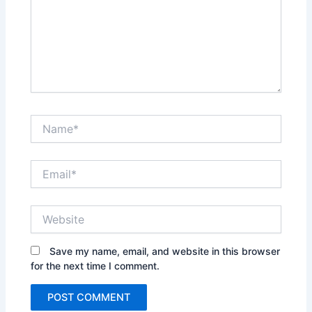
Name*
Email*
Website
Save my name, email, and website in this browser
for the next time I comment.