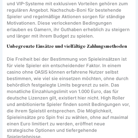
und VIP-Systeme mit exklusiven Vorteilen gehören zum
regulären Angebot. Nachschub-Boni für bestehende
Spieler und regelmäßige Aktionen sorgen für ständige
Motivationen. Diese verlockenden Bedingungen
erlauben es Gamern, ihr Guthaben erheblich zu steigern
und länger mit ihrem Budget zu spielen.
Unbegrenzte Einsätze und vielfältige Zahlungsmethoden
Die Freiheit bei der Bestimmung von Spieleinsätzen ist
für viele Spieler ein entscheidender Faktor. In einem
casino ohne OASIS können erfahrene Nutzer selbst
bestimmen, wie viel sie einsetzen möchten, ohne durch
behördlich festgelegte Limits begrenzt zu sein. Das
monatliche Einzahlungslimit von 1.000 Euro, das für
deutsche Lizenzen gilt, existiert hier nicht. High Roller
und ambitionierte Spieler finden somit Bedingungen vor,
die ihrem Spielstil entsprechen. Die Möglichkeit,
Spieleinsätze pro Spin frei zu wählen, ohne auf maximal
einen Euro limitiert zu werden, eröffnet neue
strategische Optionen und tiefergehende
Spielerlebnisse.