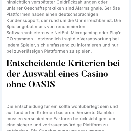
hinsichtlich verspäteter Geldrückzahlungen oder
unfairer Geschäftspraktiken sind Alarmsignale. Seriöse
Plattformen haben einen deutschsprachigen
Kundensupport, der rund um die Uhr erreichbar ist. Die
Spielangebot muss von renommierten
Softwareanbietern wie NetEnt, Microgaming oder Play’n
GO stammen. Letztendlich trägt die Verantwortung bei
jedem Spieler, sich umfassend zu informieren und nur
bei zuverlässigen Plattformen zu spielen.
Entscheidende Kriterien bei
der Auswahl eines Casino
ohne OASIS
Die Entscheidung für ein sollte wohlüberlegt sein und
auf fundierten Kriterien basieren. Versierte Gambler
müssen verschiedene Faktoren berücksichtigen, um
eine sichere und vertrauenswürdige Plattform zu