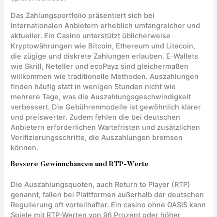
Das Zahlungsportfolio präsentiert sich bei
internationalen Anbietern erheblich umfangreicher und
aktueller. Ein Casino unterstützt üblicherweise
Kryptowährungen wie Bitcoin, Ethereum und Litecoin,
die zügige und diskrete Zahlungen erlauben. E-Wallets
wie Skrill, Neteller und ecoPayz sind gleichermaßen
willkommen wie traditionelle Methoden. Auszahlungen
finden häufig statt in wenigen Stunden nicht wie
mehrere Tage, was die Auszahlungsgeschwindigkeit
verbessert. Die Gebührenmodelle ist gewöhnlich klarer
und preiswerter. Zudem fehlen die bei deutschen
Anbietern erforderlichen Wartefristen und zusätzlichen
Verifizierungsschritte, die Auszahlungen bremsen
können.
Bessere Gewinnchancen und RTP-Werte
Die Auszahlungsquoten, auch Return to Player (RTP)
genannt, fallen bei Plattformen außerhalb der deutschen
Regulierung oft vorteilhafter. Ein casino ohne OASIS kann
Spiele mit RTP-Werten von 96 Prozent oder höher