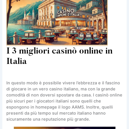
I 3 migliori casinò online in
Italia
In questo modo è possibile vivere l’ebbrezza e il fascino
di giocare in un vero casino italiano, ma con la grande
comodità di non doversi spostare da casa. I casinò online
più sicuri per i giocatori italiani sono quelli che
espongono in homepage il logo AAMS. Inoltre, quelli
presenti da più tempo sul mercato italiano hanno
sicuramente una reputazione più grande.