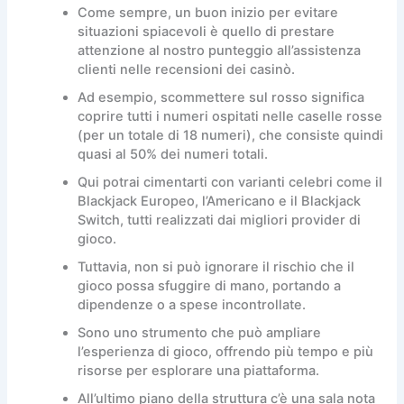
Come sempre, un buon inizio per evitare
situazioni spiacevoli è quello di prestare
attenzione al nostro punteggio all’assistenza
clienti nelle recensioni dei casinò.
Ad esempio, scommettere sul rosso significa
coprire tutti i numeri ospitati nelle caselle rosse
(per un totale di 18 numeri), che consiste quindi
quasi al 50% dei numeri totali.
Qui potrai cimentarti con varianti celebri come il
Blackjack Europeo, l’Americano e il Blackjack
Switch, tutti realizzati dai migliori provider di
gioco.
Tuttavia, non si può ignorare il rischio che il
gioco possa sfuggire di mano, portando a
dipendenze o a spese incontrollate.
Sono uno strumento che può ampliare
l’esperienza di gioco, offrendo più tempo e più
risorse per esplorare una piattaforma.
All’ultimo piano della struttura c’è una sala nota