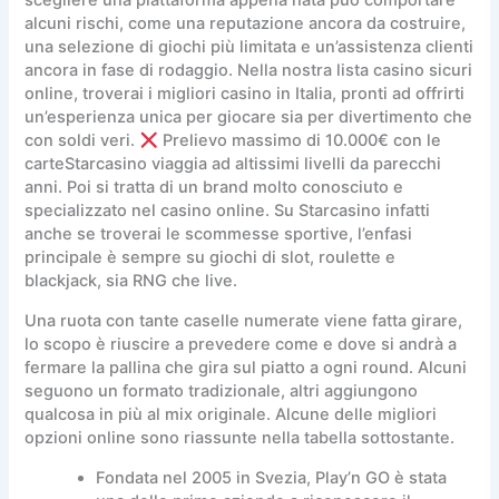
scegliere una piattaforma appena nata può comportare
alcuni rischi, come una reputazione ancora da costruire,
una selezione di giochi più limitata e un’assistenza clienti
ancora in fase di rodaggio. Nella nostra lista casino sicuri
online, troverai i migliori casino in Italia, pronti ad offrirti
un’esperienza unica per giocare sia per divertimento che
con soldi veri.
Prelievo massimo di 10.000€ con le
carteStarcasino viaggia ad altissimi livelli da parecchi
anni. Poi si tratta di un brand molto conosciuto e
specializzato nel casino online. Su Starcasino infatti
anche se troverai le scommesse sportive, l’enfasi
principale è sempre su giochi di slot, roulette e
blackjack, sia RNG che live.
Una ruota con tante caselle numerate viene fatta girare,
lo scopo è riuscire a prevedere come e dove si andrà a
fermare la pallina che gira sul piatto a ogni round. Alcuni
seguono un formato tradizionale, altri aggiungono
qualcosa in più al mix originale. Alcune delle migliori
opzioni online sono riassunte nella tabella sottostante.
Fondata nel 2005 in Svezia, Play’n GO è stata