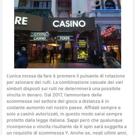
L’unica mossa da fare è premere il pulsante di rotazione
per azionare dei rulli. La combinazione casuale dei vari
simboli disposti sui rulli ne determinerà una possibile
vincita in denaro. Dal 2017, l’ammontare delle
scommesse nel settore del gioco a distanza è in
costante aumento nel nostro paese. Affidati sempre e
solo a casinò autorizzati, in questo modo sarai sempre
protetto dalla legge italiana. Sappi però che qualunque
ricompensa o vincita risultante da X spin sarà soggetta a
un requisito di scommessa Y. Anche se, negli ultimi anni,