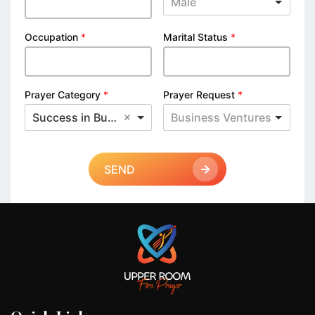
Male
Occupation
*
Marital Status
*
Prayer Category
*
Prayer Request
*
Success in Business
Business Ventures
SEND