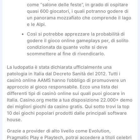
come “salone delle feste”, in grado di ospitare
quasi 600 giocatori, i quali potranno godere di
un panorama mozzafiato che comprende il lago
e le Alpi.
Così si potrebbe apprezzare la probabilità di
godere il gioco online gameplays per, di solito
condizionata da quante volte si deve
scommettere al fine di rivendicarlo.
La ludopatia è stata dichiarata ufficialmente una
patologia in Italia dal Decreto Sanità del 2012. Tutti i
casinò online AAMS hanno l’obbligo di promuovere un
approccio al gioco responsabile. Ecco una lista dei
differenti tipi di casinò online sui quali puoi giocare in
Italia. Casino.org mette a tua disposizione 22.000+ demo
dei migliori giochi da casino gratis. Qui sotto trovi la top
10 dei giochi popolari prodotti dalle principali software
house.
Grazie a provider di alto livello come Evolution,
Pragmatic Play e Playtech, potrai accedere a titoli celebri