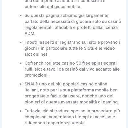
una delle prime aziende a riconoscere il
potenziale del gioco mobile.
Su questa pagina abbiamo già largamente
parlato della necessità di giocare solo su casinò
regolamentati, affidabili e protetti dalla licenza
ADM.
I nostri esperti si registrano sul sito e provano i
giochi ( in particolare tutte le Slots e le video
slot online).
Cofrench roulette casino 50 free spins sopra i
rulli, slot e tavoli da casinò dal vivo accanto alle
promozioni.
SNAI è uno dei più popolari casinò online
italiani, noto per la sua piattaforma mobile ben
progettata e facile da usare, nonché uno dei
pionieri di questa avanzata modalità di gaming.
Tuttavia, ciò si traduce spesso in procedure più
complesse, aumentando i tempi di accesso e
riducendo l’esperienza utente.