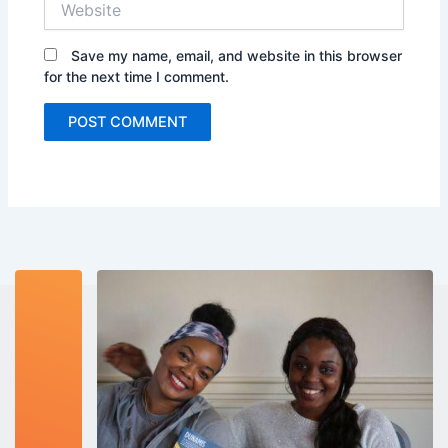
Save my name, email, and website in this browser
for the next time I comment.