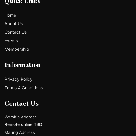
Quick Links
Home
About Us
Contact Us
Events
Membership
Information
Privacy Policy
Terms & Conditions
Contact Us
Worship Address
Remote online TBD
Mailing Address