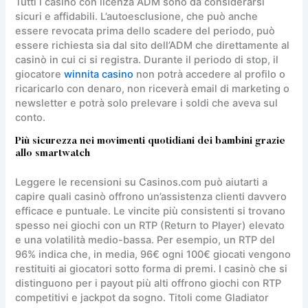
Tutti i casinò con licenza ADM sono da considerarsi
sicuri e affidabili. L’autoesclusione, che può anche
essere revocata prima dello scadere del periodo, può
essere richiesta sia dal sito dell’ADM che direttamente al
casinò in cui ci si registra. Durante il periodo di stop, il
giocatore
winnita casino
non potrà accedere al profilo o
ricaricarlo con denaro, non riceverà email di marketing o
newsletter e potrà solo prelevare i soldi che aveva sul
conto.
Più sicurezza nei movimenti quotidiani dei bambini grazie
allo smartwatch
Leggere le recensioni su Casinos.com può aiutarti a
capire quali casinò offrono un’assistenza clienti davvero
efficace e puntuale. Le vincite più consistenti si trovano
spesso nei giochi con un RTP (Return to Player) elevato
e una volatilità medio-bassa. Per esempio, un RTP del
96% indica che, in media, 96€ ogni 100€ giocati vengono
restituiti ai giocatori sotto forma di premi. I casinò che si
distinguono per i payout più alti offrono giochi con RTP
competitivi e jackpot da sogno. Titoli come Gladiator