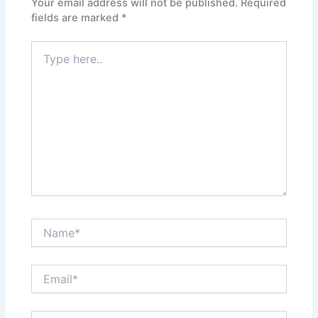
Your email address will not be published.
Required
fields are marked
*
Type
here..
Name*
Email*
Website