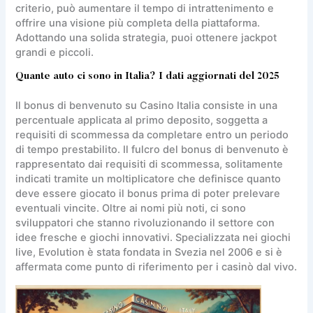
criterio, può aumentare il tempo di intrattenimento e
offrire una visione più completa della piattaforma.
Adottando una solida strategia, puoi ottenere jackpot
grandi e piccoli.
Quante auto ci sono in Italia? I dati aggiornati del 2025
Il bonus di benvenuto su Casino Italia consiste in una
percentuale applicata al primo deposito, soggetta a
requisiti di scommessa da completare entro un periodo
di tempo prestabilito. Il fulcro del bonus di benvenuto è
rappresentato dai requisiti di scommessa, solitamente
indicati tramite un moltiplicatore che definisce quanto
deve essere giocato il bonus prima di poter prelevare
eventuali vincite. Oltre ai nomi più noti, ci sono
sviluppatori che stanno rivoluzionando il settore con
idee fresche e giochi innovativi. Specializzata nei giochi
live, Evolution è stata fondata in Svezia nel 2006 e si è
affermata come punto di riferimento per i casinò dal vivo.