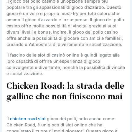
Il gioco del pollo casino è un’opzione sempre più
popolare tra gli appassionati di gioco d’azzardo. Questo
gioco è un vero e proprio must-try per tutti coloro che
amano il gioco d’azzardo e la suspense. Il gioco del pollo
casino offre molte possibilità di vincita, grazie ai suoi
diversi livelli e bonus. Inoltre, il gioco del pollo casino
offre anche la possibilità di giocare con amici e familiari,
creando un’atmosfera di divertimento e socializzazione.
Il fascino delle slot di casinò online è quindi legato alla
loro capacità di offrire un’esperienza di gioco
coinvolgente e divertente, nonché la possibilità di vincita
e socializzazione.
Chicken Road: la strada delle
galline che non finiscono mai
Il
chicken road slot
gioco dei polli, noto anche come
Chicken Road, è un gioco di slot online che ha
conquistato il cuore di molti giocatori. Questo gioco è