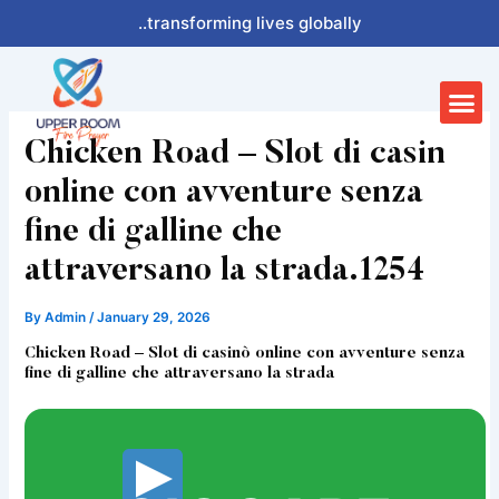
Skip
..transforming lives globally
to
content
Me
Chicken Road – Slot di casin
online con avventure senza
fine di galline che
attraversano la strada.1254
By
Admin
/
January 29, 2026
Chicken Road – Slot di casinò online con avventure senza
fine di galline che attraversano la strada