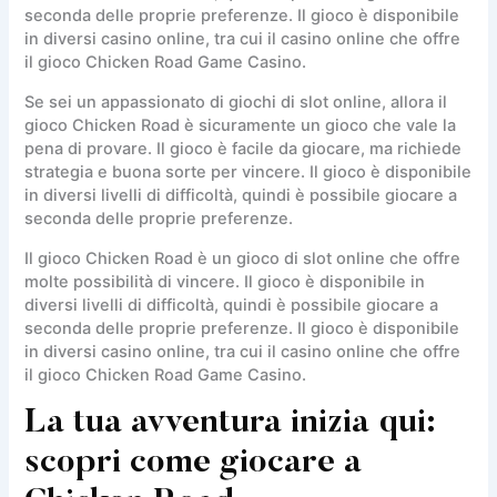
seconda delle proprie preferenze. Il gioco è disponibile
in diversi casino online, tra cui il casino online che offre
il gioco Chicken Road Game Casino.
Se sei un appassionato di giochi di slot online, allora il
gioco Chicken Road è sicuramente un gioco che vale la
pena di provare. Il gioco è facile da giocare, ma richiede
strategia e buona sorte per vincere. Il gioco è disponibile
in diversi livelli di difficoltà, quindi è possibile giocare a
seconda delle proprie preferenze.
Il gioco Chicken Road è un gioco di slot online che offre
molte possibilità di vincere. Il gioco è disponibile in
diversi livelli di difficoltà, quindi è possibile giocare a
seconda delle proprie preferenze. Il gioco è disponibile
in diversi casino online, tra cui il casino online che offre
il gioco Chicken Road Game Casino.
La tua avventura inizia qui:
scopri come giocare a