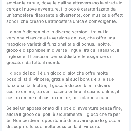
ambiente rurale, dove le galline attraversano la strada in
cerca di nuove avventure. Il gioco è caratterizzato da
un’atmosfera rilassante e divertente, con musica e effetti
sonori che creano un’atmosfera unica e coinvolgente.
Il gioco è disponibile in diverse versioni, tra cui la
versione classica e la versione deluxe, che offre una
maggiore varietà di funzionalità e di bonus. Inoltre, il
gioco è disponibile in diverse lingue, tra cui l’italiano, il
inglese e il francese, per soddisfare le esigenze di
giocatori da tutto il mondo.
Il gioco dei polli è un gioco di slot che offre molte
possibilità di vincere, grazie ai suoi bonus e alle sue
funzionalità. Inoltre, il gioco è disponibile in diversi
casinò online, tra cui il casino online, il casino online, il
casino online e il casino online, per citarne alcuni.
Se sei un appassionato di slot e di avventure senza fine,
allora il gioco dei polli è sicuramente il gioco che fa per
te. Non perdere l’opportunità di provare questo gioco e
di scoprire le sue molte possibilità di vincere.