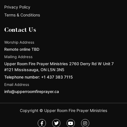
Privacy Policy
Terms & Conditions
Contact Us
Worship Address
Remote online TBD
Mailing Address
Upper Room Fire Prayer Ministries 2760 Derry Rd W Unit 7
#121 Mississauga, ON L5N 3N5
Telephone number: +1 437 383 7115
Email Address
info@upperroomfireprayer.ca
Copyright © Upper Room Fire Prayer Ministries
F
T
Y
I
a
w
o
n