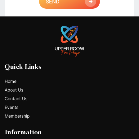
SEND
Quick Links
Home
About Us
Contact Us
Events
Membership
Information