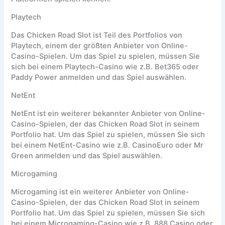
Playtech
Das Chicken Road Slot ist Teil des Portfolios von
Playtech, einem der größten Anbieter von Online-
Casino-Spielen. Um das Spiel zu spielen, müssen Sie
sich bei einem Playtech-Casino wie z.B. Bet365 oder
Paddy Power anmelden und das Spiel auswählen.
NetEnt
NetEnt ist ein weiterer bekannter Anbieter von Online-
Casino-Spielen, der das Chicken Road Slot in seinem
Portfolio hat. Um das Spiel zu spielen, müssen Sie sich
bei einem NetEnt-Casino wie z.B. CasinoEuro oder Mr
Green anmelden und das Spiel auswählen.
Microgaming
Microgaming ist ein weiterer Anbieter von Online-
Casino-Spielen, der das Chicken Road Slot in seinem
Portfolio hat. Um das Spiel zu spielen, müssen Sie sich
bei einem Microgaming-Casino wie z.B. 888 Casino oder