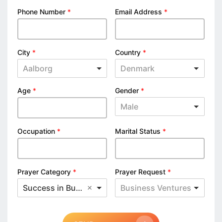
Phone Number
*
Email Address
*
City
*
Country
*
Aalborg
Denmark
Age
*
Gender
*
Male
Occupation
*
Marital Status
*
Prayer Category
*
Prayer Request
*
Success in Business
Business Ventures