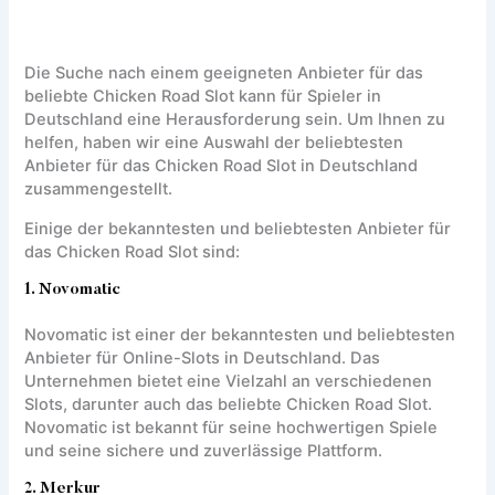
Die Suche nach einem geeigneten Anbieter für das
beliebte Chicken Road Slot kann für Spieler in
Deutschland eine Herausforderung sein. Um Ihnen zu
helfen, haben wir eine Auswahl der beliebtesten
Anbieter für das Chicken Road Slot in Deutschland
zusammengestellt.
Einige der bekanntesten und beliebtesten Anbieter für
das Chicken Road Slot sind:
1. Novomatic
Novomatic ist einer der bekanntesten und beliebtesten
Anbieter für Online-Slots in Deutschland. Das
Unternehmen bietet eine Vielzahl an verschiedenen
Slots, darunter auch das beliebte Chicken Road Slot.
Novomatic ist bekannt für seine hochwertigen Spiele
und seine sichere und zuverlässige Plattform.
2. Merkur