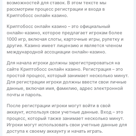
возможностей для ставок. В этом тексте мы
рассмотрим процесс регистрации и входа в
Криптобосс онлайн казино.
Криптобосс онлайн казино – это официальный
онлайн-казино, которое предлагает игрокам более
1000 игр, включая слоты, карточные игры, рулетку и
другие. Казино имеет лицензию и является членом
международной ассоциации онлайн-казино.
Для начала игроки должны зарегистрироваться на
сайте Криптобосс онлайн казино. Регистрация – это
простой процесс, который занимает несколько минут.
Для регистрации игроки должны ввести свои личные
данные, включая имя, фамилию, адрес электронной
почты и пароль.
После регистрации игроки могут войти в свой
аккаунт, используя свои учетные данные. Вход – это
процесс, который также занимает несколько минут.
Игроки могут использовать свои учетные данные для
доступа к своему аккаунту и начать играть.