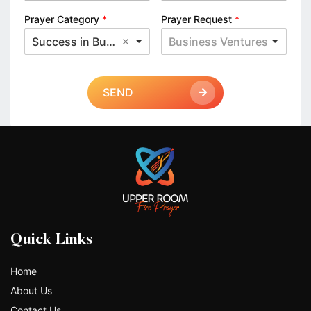
Prayer Category
*
Prayer Request
*
Success in Business
Business Ventures
SEND
Quick Links
Home
About Us
Contact Us