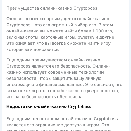
Преимущества онлайн-казино Cryptoboss:
Один из основных преимуществ онлайн-казино
Cryptoboss – это его огромный выбор игр. В этом
онлайн-казино вы можете найти более 1 000 игр,
включая слоты, карточные игры, рулетку и другие.
Это означает, что вы всегда сможете найти игру,
которая вам понравится.
Еще одним преимуществом онлайн-казино
Cryptoboss является его безопасность. Онлайн-
казино использует современные технологии
безопасности, чтобы защитить вашу личную
информацию и финансовые данные. Это означает, что
вы можете играть в онлайн-казино с уверенностью,
что ваша безопасность обеспечена.
Недостатки онлайн-казино Cryptoboss:
Еще одним недостатком онлайн-казино Cryptoboss
является его ограничение доступа к играм. Это