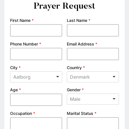
Prayer Request
First Name
*
Last Name
*
Phone Number
*
Email Address
*
City
*
Country
*
Aalborg
Denmark
Age
*
Gender
*
Male
Occupation
*
Marital Status
*