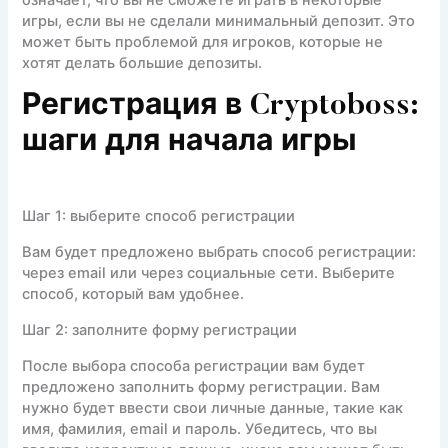
означает, что вы не сможете играть в некоторые
игры, если вы не сделали минимальный депозит. Это
может быть проблемой для игроков, которые не
хотят делать большие депозиты.
Регистрация в Cryptoboss:
шаги для начала игры
Шаг 1: выберите способ регистрации
Вам будет предложено выбрать способ регистрации:
через email или через социальные сети. Выберите
способ, который вам удобнее.
Шаг 2: заполните форму регистрации
После выбора способа регистрации вам будет
предложено заполнить форму регистрации. Вам
нужно будет ввести свои личные данные, такие как
имя, фамилия, email и пароль. Убедитесь, что вы