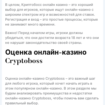
В целом, Криптобосс онлайн казино – это хороший
выбор для игроков, которые ищут онлайн-казино с
широким спектром игр и возможностей для ставок.
Регистрация и вход – это простые процессы, которые
не занимают много времени.
Важно! Перед началом игры, игроки должны
убедиться, что они достигли возраста 18 лет и что они
не нарушат законодательство своей страны.
Оценка онлайн-казино
Cryptoboss
Оценка онлайн-казино Cryptoboss – это важный шаг
для любого игрока, который хочет начать играть в
этом популярном онлайн-казино. В этом разделе мы
будем анализировать преимущества и недостатки
онлайн-казино Cryptoboss, чтобы помочь вам сделать
правильный выбор.