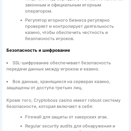
законным и официальным игорным
оператором.
Регулятор игорного бизнеса регулярно
проверяет и контролирует деятельность
казино, чтобы обеспечить честность и
безопасность игроков.
Безопасность и шифрование
SSL-шифрование обеспечивает безопасность
передачи данных между игроком и казино.
Все данные, хранящиеся на серверах казино,
защищены от доступа третьих лиц.
Кроме того, Cryptoboss casino имеет robust систему
безопасности, которая включает в себя:
Firewall для защиты от хакерских атак.
Regular security audits для обнаружения и