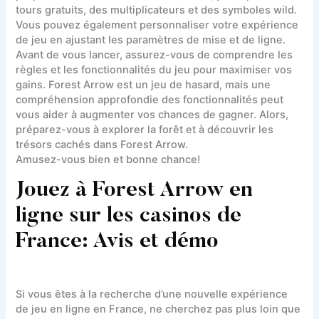
tours gratuits, des multiplicateurs et des symboles wild.
Vous pouvez également personnaliser votre expérience
de jeu en ajustant les paramètres de mise et de ligne.
Avant de vous lancer, assurez-vous de comprendre les
règles et les fonctionnalités du jeu pour maximiser vos
gains. Forest Arrow est un jeu de hasard, mais une
compréhension approfondie des fonctionnalités peut
vous aider à augmenter vos chances de gagner. Alors,
préparez-vous à explorer la forêt et à découvrir les
trésors cachés dans Forest Arrow.
Amusez-vous bien et bonne chance!
Jouez à Forest Arrow en
ligne sur les casinos de
France: Avis et démo
Si vous êtes à la recherche d’une nouvelle expérience
de jeu en ligne en France, ne cherchez pas plus loin que