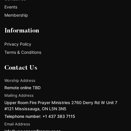
Events
Membership
Information
Privacy Policy
Terms & Conditions
Contact Us
Worship Address
Remote online TBD
Mailing Address
Upper Room Fire Prayer Ministries 2760 Derry Rd W Unit 7
#121 Mississauga, ON L5N 3N5
Telephone number: +1 437 383 7115
Email Address