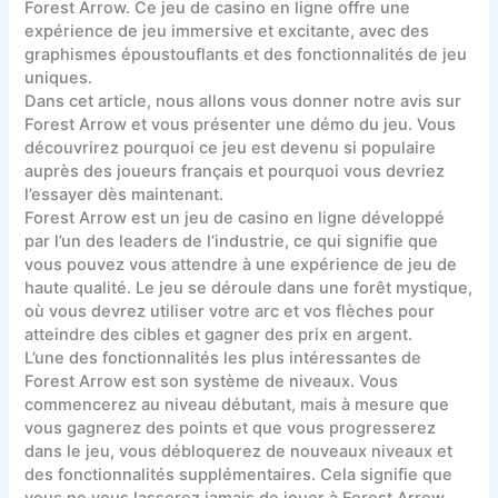
Forest Arrow. Ce jeu de casino en ligne offre une
expérience de jeu immersive et excitante, avec des
graphismes époustouflants et des fonctionnalités de jeu
uniques.
Dans cet article, nous allons vous donner notre avis sur
Forest Arrow et vous présenter une démo du jeu. Vous
découvrirez pourquoi ce jeu est devenu si populaire
auprès des joueurs français et pourquoi vous devriez
l’essayer dès maintenant.
Forest Arrow est un jeu de casino en ligne développé
par l’un des leaders de l’industrie, ce qui signifie que
vous pouvez vous attendre à une expérience de jeu de
haute qualité. Le jeu se déroule dans une forêt mystique,
où vous devrez utiliser votre arc et vos flèches pour
atteindre des cibles et gagner des prix en argent.
L’une des fonctionnalités les plus intéressantes de
Forest Arrow est son système de niveaux. Vous
commencerez au niveau débutant, mais à mesure que
vous gagnerez des points et que vous progresserez
dans le jeu, vous débloquerez de nouveaux niveaux et
des fonctionnalités supplémentaires. Cela signifie que
vous ne vous lasserez jamais de jouer à Forest Arrow,