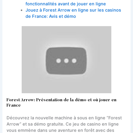
fonctionnalités avant de jouer en ligne
Jouez à Forest Arrow en ligne sur les casinos
de France: Avis et démo
Forest Arrow: Présentation de la démo et où jouer en
France
Découvrez la nouvelle machine à sous en ligne “Forest
Arrow” et sa démo gratuite. Ce jeu de casino en ligne
vous emmène dans une aventure en forêt avec des