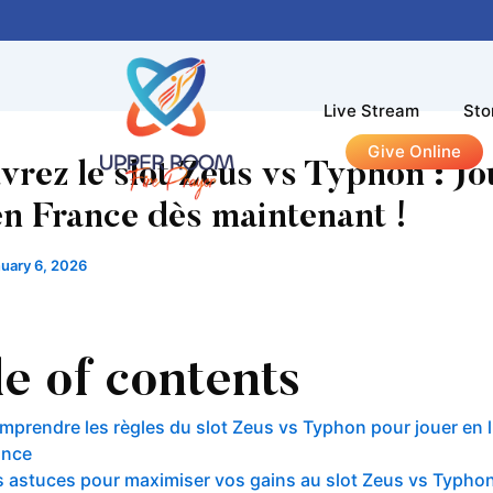
Live Stream
Sto
Give Online
rez le slot Zeus vs Typhon : Jo
en France dès maintenant !
uary 6, 2026
e of contents
mprendre les règles du slot Zeus vs Typhon pour jouer en 
ance
s astuces pour maximiser vos gains au slot Zeus vs Typhon