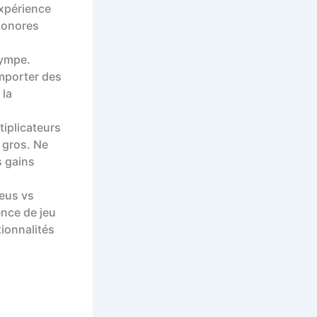
expérience
sonores
lympe.
emporter des
 la
tiplicateurs
 gros. Ne
s gains
Zeus vs
ence de jeu
tionnalités