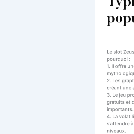
Typh
popu
Le slot Zeu
pourquoi :
1. Il offre 
mythologiq
2. Les grap
créant une 
3. Le jeu p
gratuits et
importants.
4. La volat
s’attendre à
niveaux.