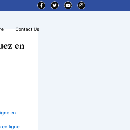
F
T
Y
I
a
w
o
n
c
i
u
s
e
t
t
t
b
t
u
a
o
e
b
g
re
Contact Us
o
r
e
r
k
a
-
m
f
uez en
ligne en
 en ligne