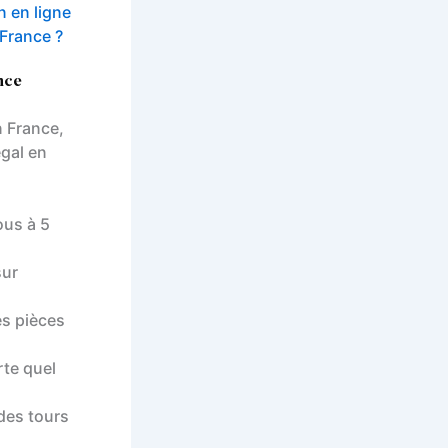
n en ligne
 France ?
nce
n France,
égal en
ous à 5
sur
es pièces
rte quel
des tours