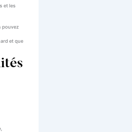
s et les
us pouvez
sard et que
ités
e,