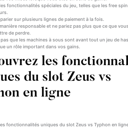
des fonctionnalités spéciales du jeu, telles que les free spin
urs.
 parier sur plusieurs lignes de paiement à la fois.
 manière responsable et ne pariez pas plus que ce que vo
tre de perdre.
z pas que les machines à sous sont avant tout un jeu de ha
oue un rôle important dans vos gains.
uvrez les fonctionnal
ues du slot Zeus vs
on en ligne
es fonctionnalités uniques du slot Zeus vs Typhon en lign