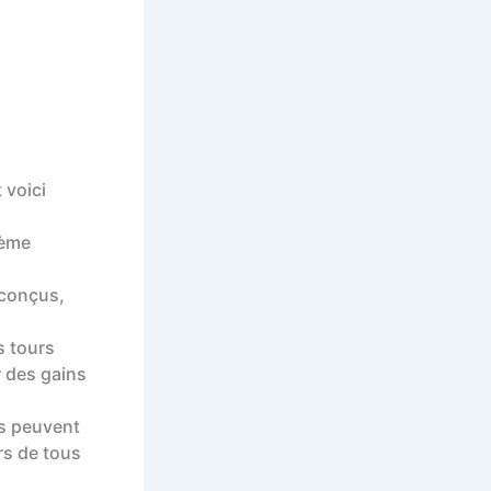
 voici
hème
 conçus,
s tours
r des gains
rs peuvent
urs de tous