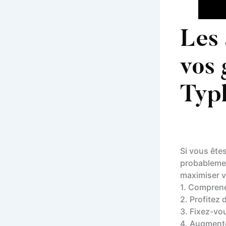
Les 
vos 
Typh
Si vous ête
probablemen
maximiser vo
1. Comprenez
2. Profitez 
3. Fixez-vo
4. Augmente