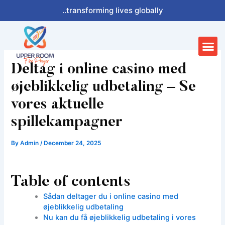
Skip
..transforming lives globally
to
content
Me
Deltag i online casino med
øjeblikkelig udbetaling – Se
vores aktuelle
spillekampagner
By
Admin
/
December 24, 2025
Table of contents
Sådan deltager du i online casino med
øjeblikkelig udbetaling
Nu kan du få øjeblikkelig udbetaling i vores