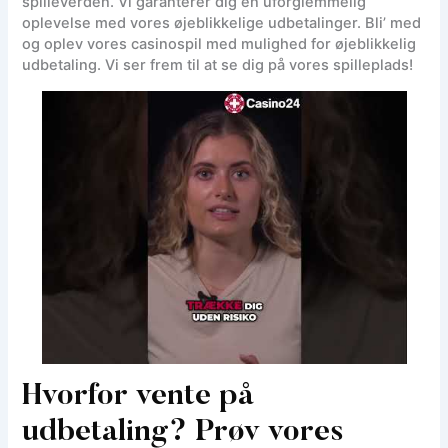
spilleverden. Vi garanterer dig en uforglemmelig
oplevelse med vores øjeblikkelige udbetalinger. Bli’ med
og oplev vores casinospil med mulighed for øjeblikkelig
udbetaling. Vi ser frem til at se dig på vores spilleplads!
Hvorfor vente på
udbetaling? Prøv vores