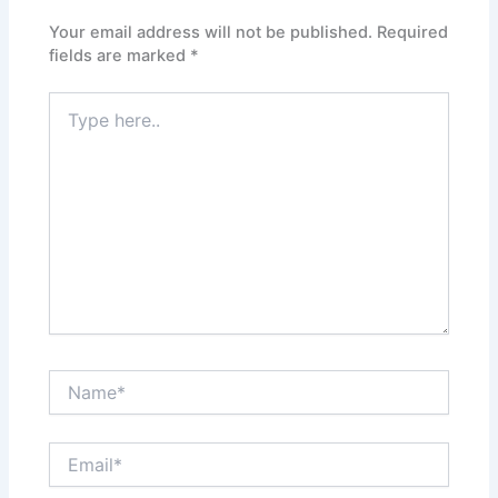
Your email address will not be published.
Required
fields are marked
*
Type
here..
Name*
Email*