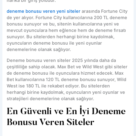
harika bir giriş yoludur.
deneme bonusu veren yeni siteler
arasında Fortune City
de yer alıyor. Fortune City kullanıcılarına 200 TL deneme
bonusu sunuyor ve bu, sitenin kullanıcılarına yeni ve
mevcut oyunculara hem eğlence hem de deneme fırsatı
sunuyor. Bu sitelerden herhangi birine kaydolmak,
oyuncuların deneme bonusu ile yeni oyunlar
denemelerine olanak sağlıyor.
Deneme bonusu veren siteler 2025 yılında daha da
çeşitliliğe sahip olacak. Max Bet ve Wild West gibi siteler
de deneme bonusu ile oyunculara hizmet edecek. Max
Bet kullanıcılarına 120 TL deneme bonusu sunuyor, Wild
West ise 180 TL ile rekabet ediyor. Bu sitelerden
herhangi birine kaydolmak, oyuncuların yeni oyunlar ve
stratejileri denemelerine olanak sağlıyor.
En Güvenli ve En İyi Deneme
Bonusu Veren Siteler