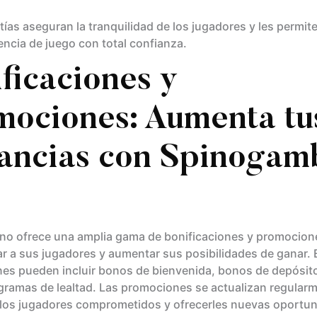
ías aseguran la tranquilidad de los jugadores y les permite
encia de juego con total confianza.
ficaciones y
mociones: Aumenta tu
ancias con Spinogam
o ofrece una amplia gama de bonificaciones y promocion
 a sus jugadores y aumentar sus posibilidades de ganar. 
nes pueden incluir bonos de bienvenida, bonos de depósito
ogramas de lealtad. Las promociones se actualizan regular
los jugadores comprometidos y ofrecerles nuevas oportu