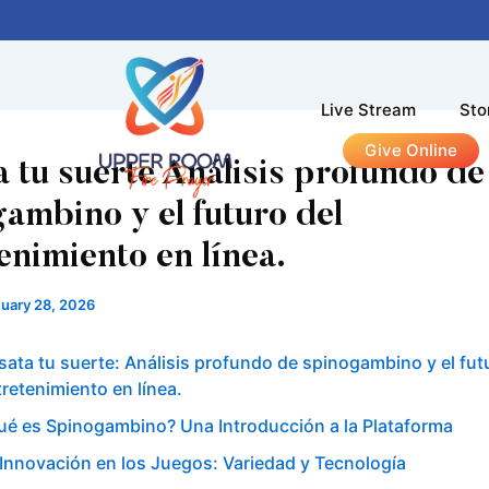
Live Stream
Sto
Give Online
 tu suerte Análisis profundo de
ambino y el futuro del
enimiento en línea.
uary 28, 2026
sata tu suerte: Análisis profundo de spinogambino y el fut
retenimiento en línea.
ué es Spinogambino? Una Introducción a la Plataforma
 Innovación en los Juegos: Variedad y Tecnología