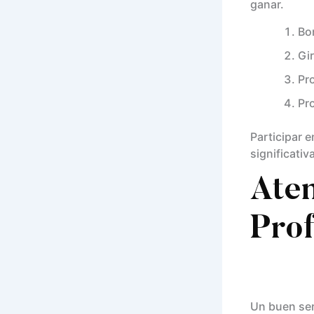
ganar.
Bo
Gi
Pr
Pr
Participar 
significati
Aten
Prof
Un buen ser