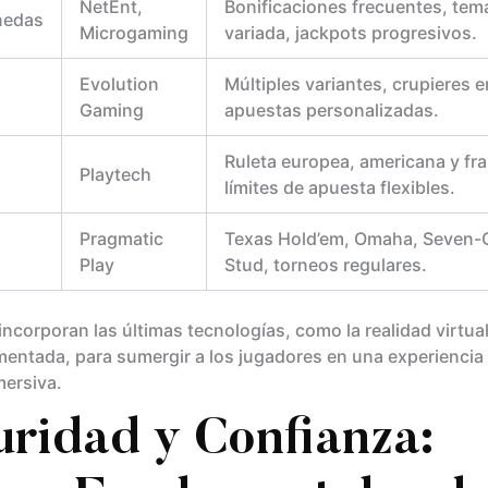
NetEnt,
Bonificaciones frecuentes, tem
nedas
Microgaming
variada, jackpots progresivos.
Evolution
Múltiples variantes, crupieres e
Gaming
apuestas personalizadas.
Ruleta europea, americana y fr
Playtech
límites de apuesta flexibles.
Pragmatic
Texas Hold’em, Omaha, Seven-
Play
Stud, torneos regulares.
ncorporan las últimas tecnologías, como la realidad virtual
mentada, para sumergir a los jugadores en una experiencia
ersiva.
ridad y Confianza: