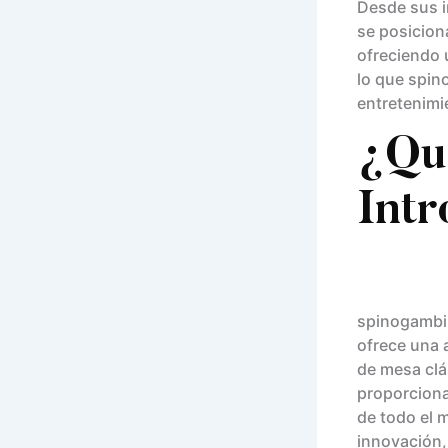
Desde sus i
se posicion
ofreciendo 
lo que spin
entretenimi
¿Qu
Intr
spinogambin
ofrece una 
de mesa clá
proporciona
de todo el 
innovación, 