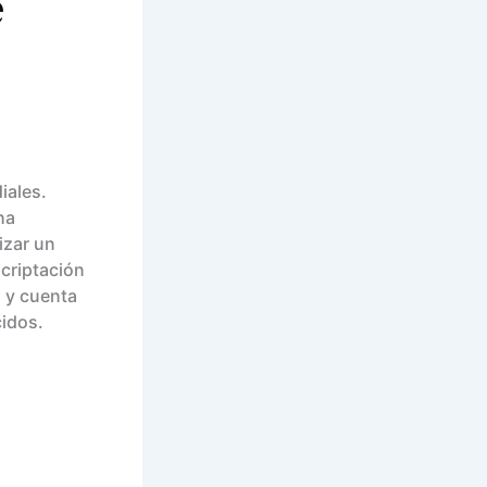
e
iales.
ha
izar un
ncriptación
, y cuenta
idos.