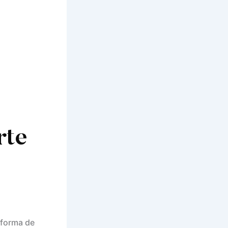
rte
aforma de