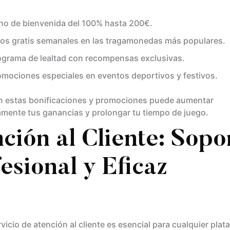
no de bienvenida del 100% hasta 200€.
ros gratis semanales en las tragamonedas más populares.
ograma de lealtad con recompensas exclusivas.
omociones especiales en eventos deportivos y festivos.
en estas bonificaciones y promociones puede aumentar
vamente tus ganancias y prolongar tu tiempo de juego.
ción al Cliente: Sopo
esional y Eficaz
vicio de atención al cliente es esencial para cualquier plat