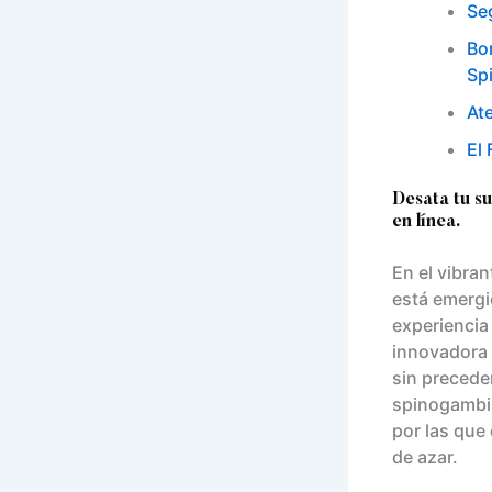
Se
Bo
Sp
Ate
El
Desata tu su
en línea.
En el vibra
está emergi
experiencia
innovadora q
sin preceden
spinogambin
por las que
de azar.