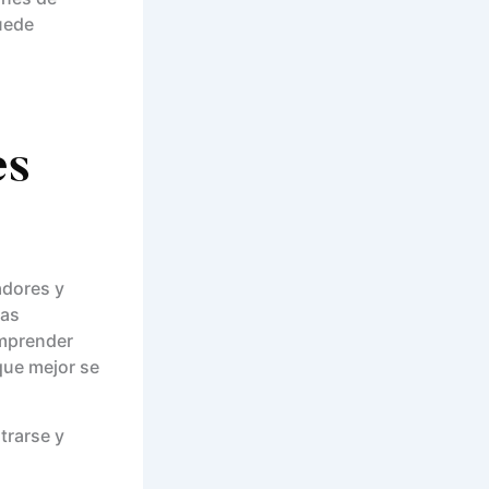
puede
es
adores y
ias
omprender
 que mejor se
trarse y