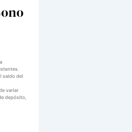
Bono
ea
istentes.
 saldo del
de variar
de depósito,