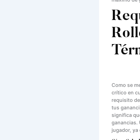
Requ
Roll
Tér
Como se men
crítico en c
requisito d
tus gananci
significa q
ganancias. 
jugador, ya