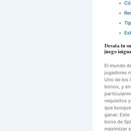
Có
Re
Ti
Es
Desata tu s
juego inigua
El mundo de
jugadores 
Uno de los 
bonos, y en
particularm
requisitos 
que busque 
ganar. Este 
bono de Spi
maximizar s