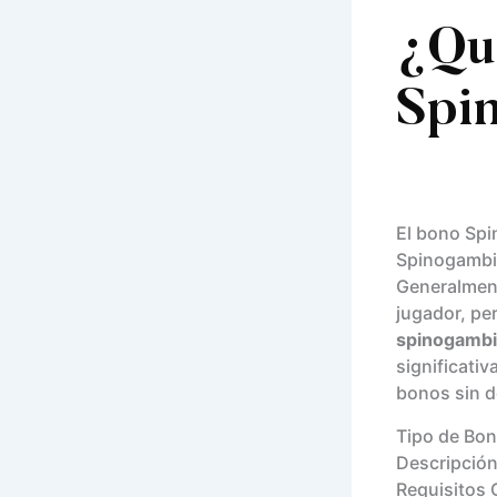
¿Qu
Spi
El bono Spi
Spinogambin
Generalment
jugador, pe
spinogamb
significati
bonos sin d
Tipo de Bo
Descripció
Requisitos