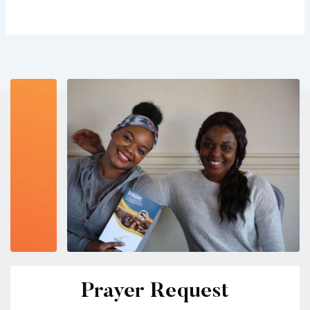
Prayer Request