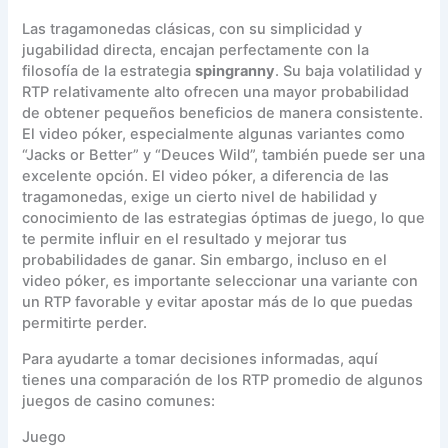
Las tragamonedas clásicas, con su simplicidad y
jugabilidad directa, encajan perfectamente con la
filosofía de la estrategia
spingranny
. Su baja volatilidad y
RTP relativamente alto ofrecen una mayor probabilidad
de obtener pequeños beneficios de manera consistente.
El video póker, especialmente algunas variantes como
“Jacks or Better” y “Deuces Wild”, también puede ser una
excelente opción. El video póker, a diferencia de las
tragamonedas, exige un cierto nivel de habilidad y
conocimiento de las estrategias óptimas de juego, lo que
te permite influir en el resultado y mejorar tus
probabilidades de ganar. Sin embargo, incluso en el
video póker, es importante seleccionar una variante con
un RTP favorable y evitar apostar más de lo que puedas
permitirte perder.
Para ayudarte a tomar decisiones informadas, aquí
tienes una comparación de los RTP promedio de algunos
juegos de casino comunes:
Juego