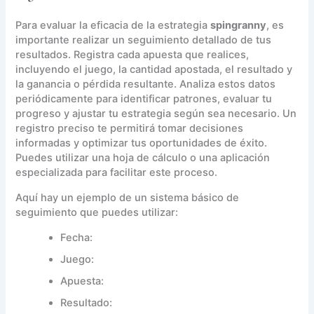
Para evaluar la eficacia de la estrategia
spingranny
, es
importante realizar un seguimiento detallado de tus
resultados. Registra cada apuesta que realices,
incluyendo el juego, la cantidad apostada, el resultado y
la ganancia o pérdida resultante. Analiza estos datos
periódicamente para identificar patrones, evaluar tu
progreso y ajustar tu estrategia según sea necesario. Un
registro preciso te permitirá tomar decisiones
informadas y optimizar tus oportunidades de éxito.
Puedes utilizar una hoja de cálculo o una aplicación
especializada para facilitar este proceso.
Aquí hay un ejemplo de un sistema básico de
seguimiento que puedes utilizar:
Fecha:
Juego:
Apuesta:
Resultado: