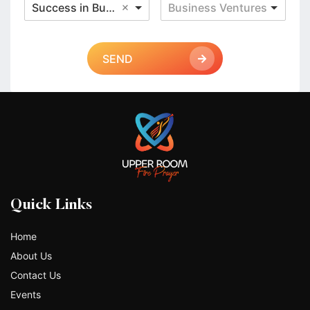
Success in Business
Business Ventures
SEND
Quick Links
Home
About Us
Contact Us
Events