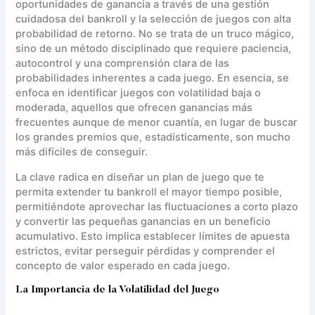
oportunidades de ganancia a través de una gestión
cuidadosa del bankroll y la selección de juegos con alta
probabilidad de retorno. No se trata de un truco mágico,
sino de un método disciplinado que requiere paciencia,
autocontrol y una comprensión clara de las
probabilidades inherentes a cada juego. En esencia, se
enfoca en identificar juegos con volatilidad baja o
moderada, aquellos que ofrecen ganancias más
frecuentes aunque de menor cuantía, en lugar de buscar
los grandes premios que, estadísticamente, son mucho
más difíciles de conseguir.
La clave radica en diseñar un plan de juego que te
permita extender tu bankroll el mayor tiempo posible,
permitiéndote aprovechar las fluctuaciones a corto plazo
y convertir las pequeñas ganancias en un beneficio
acumulativo. Esto implica establecer límites de apuesta
estrictos, evitar perseguir pérdidas y comprender el
concepto de valor esperado en cada juego.
La Importancia de la Volatilidad del Juego