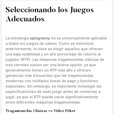
Seleccionando los Juegos
Adecuados
La estrategia
spingranny
no es universalmente aplicable
a todos los juegos de casino. Como se mencionó
anteriormente, la clave es elegir aquellos que ofrecen
una baja volatilidad y un alto porcentaje de retorno al
jugador (RTP). Las máquinas tragamonedas clásicas de
tres carretes suelen ser una buena opción, ya que
generalmente tienen un RTP más alto y ofrecen
ganancias más frecuentes que las tragamonedas
modernas con múltiples líneas de pago y funciones
especiales. Sin embargo, es importante investigar las
especificaciones de cada juego antes de comenzar a
jugar, ya que el RTP puede variar significativamente
entre diferentes máquinas tragamonedas.
Tragamonedas Clásicas vs. Video Póker