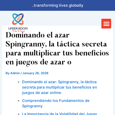
Skip
..transforming lives globally
to
content
Me
Dominando el azar
Spingranny, la táctica secreta
para multiplicar tus beneficios
en juegos de azar o
By
Admin
/
January 26, 2026
Dominando el azar: Spingranny, la táctica
secreta para multiplicar tus beneficios en
juegos de azar online.
Comprendiendo los Fundamentos de
Spingranny
La Importancia de la Volatilidad del Juego