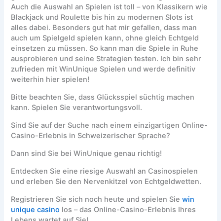
Auch die Auswahl an Spielen ist toll – von Klassikern wie
Blackjack und Roulette bis hin zu modernen Slots ist
alles dabei. Besonders gut hat mir gefallen, dass man
auch um Spielgeld spielen kann, ohne gleich Echtgeld
einsetzen zu müssen. So kann man die Spiele in Ruhe
ausprobieren und seine Strategien testen. Ich bin sehr
zufrieden mit WinUnique Spielen und werde definitiv
weiterhin hier spielen!
Bitte beachten Sie, dass Glücksspiel süchtig machen
kann. Spielen Sie verantwortungsvoll.
Sind Sie auf der Suche nach einem einzigartigen Online-
Casino-Erlebnis in Schweizerischer Sprache?
Dann sind Sie bei WinUnique genau richtig!
Entdecken Sie eine riesige Auswahl an Casinospielen
und erleben Sie den Nervenkitzel von Echtgeldwetten.
Registrieren Sie sich noch heute und spielen Sie
win
unique casino
los – das Online-Casino-Erlebnis Ihres
Lebens wartet auf Sie!