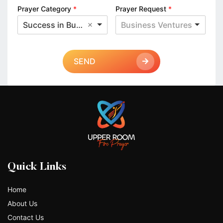
Prayer Category
*
Prayer Request
*
Success in Business
Business Ventures
SEND
Quick Links
Home
About Us
Contact Us