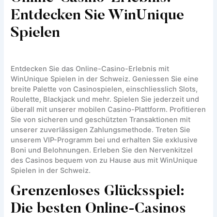
Entdecken Sie WinUnique
Spielen
Entdecken Sie das Online-Casino-Erlebnis mit
WinUnique Spielen in der Schweiz. Geniessen Sie eine
breite Palette von Casinospielen, einschliesslich Slots,
Roulette, Blackjack und mehr. Spielen Sie jederzeit und
überall mit unserer mobilen Casino-Plattform. Profitieren
Sie von sicheren und geschützten Transaktionen mit
unserer zuverlässigen Zahlungsmethode. Treten Sie
unserem VIP-Programm bei und erhalten Sie exklusive
Boni und Belohnungen. Erleben Sie den Nervenkitzel
des Casinos bequem von zu Hause aus mit WinUnique
Spielen in der Schweiz.
Grenzenloses Glücksspiel:
Die besten Online-Casinos