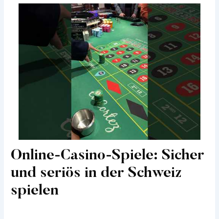
Online-Casino-Spiele: Sicher
und seriös in der Schweiz
spielen