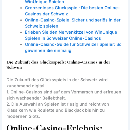
WinUnique Spielen
Grenzenloses Glücksspiel: Die besten Online-
Casinos der Schweiz
Online-Casino-Spiele: Sicher und seriös in der
Schweiz spielen
Erleben Sie den Nervenkitzel von WinUnique
Spielen in Schweizer Online-Casinos
Online-Casino-Guide für Schweizer Spieler: So
gewinnen Sie einmalig
Die Zukunft des Glücksspiels: Online-Casinos in der
Schweiz
Die Zukunft des Glücksspiels in der Schweiz wird
zunehmend digital:
1. Online-Casinos sind auf dem Vormarsch und erfreuen
sich wachsender Beliebtheit.
2. Die Auswahl an Spielen ist riesig und reicht von
Klassikern wie Roulette und Blackjack bis hin zu
modernen Slots.
Online-Casino-Erlebnis: