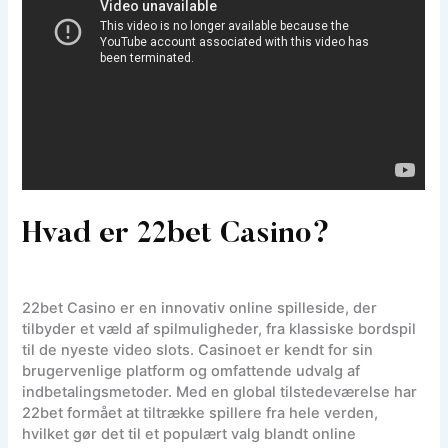
Hvad er 22bet Casino?
22bet Casino er en innovativ online spilleside, der
tilbyder et væld af spilmuligheder, fra klassiske bordspil
til de nyeste video slots. Casinoet er kendt for sin
brugervenlige platform og omfattende udvalg af
indbetalingsmetoder. Med en global tilstedeværelse har
22bet formået at tiltrække spillere fra hele verden,
hvilket gør det til et populært valg blandt online