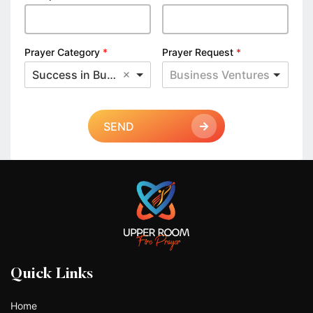
Prayer Category
*
Prayer Request
*
Success in Business
Business Ventures
SEND
Quick Links
Home