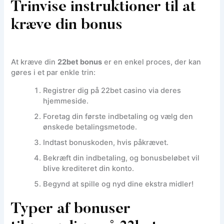
Trinvise instruktioner til at
kræve din bonus
At kræve din
22bet bonus
er en enkel proces, der kan
gøres i et par enkle trin:
Registrer dig på 22bet casino via deres
hjemmeside.
Foretag din første indbetaling og vælg den
ønskede betalingsmetode.
Indtast bonuskoden, hvis påkrævet.
Bekræft din indbetaling, og bonusbeløbet vil
blive krediteret din konto.
Begynd at spille og nyd dine ekstra midler!
Typer af bonuser