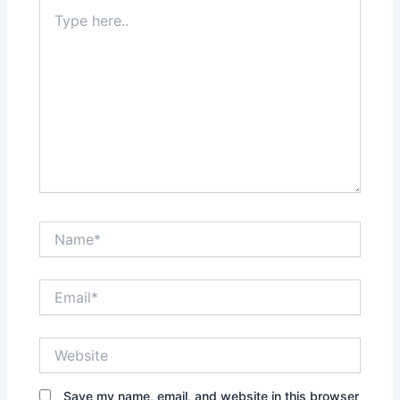
Type
here..
Name*
Email*
Website
Save my name, email, and website in this browser