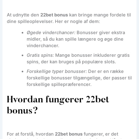
At udnytte den
22bet bonus
kan bringe mange fordele til
dine spilleoplevelser. Her er nogle af dem:
Øgede vinderchancer:
Bonusser giver ekstra
midler, så du kan spille længere og øge dine
vinderchancer.
Gratis spins:
Mange bonusser inkluderer gratis
spins, der kan bruges på populære slots.
Forskellige typer bonusser:
Der er en række
forskellige bonusser tilgængelige, der passer til
forskellige spillepræferencer.
Hvordan fungerer 22bet
bonus?
For at forstå, hvordan
22bet bonus
fungerer, er det