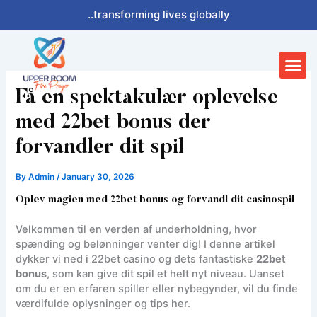
Skip
..transforming lives globally
to
content
Me
Få en spektakulær oplevelse
med 22bet bonus der
forvandler dit spil
By
Admin
/
January 30, 2026
Oplev magien med 22bet bonus og forvandl dit casinospil
Velkommen til en verden af underholdning, hvor
spænding og belønninger venter dig! I denne artikel
dykker vi ned i 22bet casino og dets fantastiske
22bet
bonus
, som kan give dit spil et helt nyt niveau. Uanset
om du er en erfaren spiller eller nybegynder, vil du finde
værdifulde oplysninger og tips her.