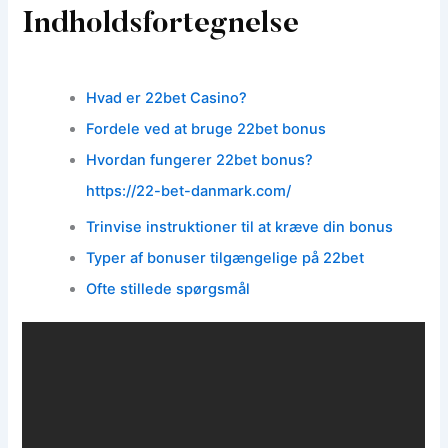
Indholdsfortegnelse
Hvad er 22bet Casino?
Fordele ved at bruge 22bet bonus
Hvordan fungerer 22bet bonus?
https://22-bet-danmark.com/
Trinvise instruktioner til at kræve din bonus
Typer af bonuser tilgængelige på 22bet
Ofte stillede spørgsmål