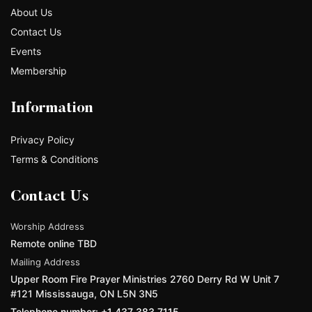
About Us
Contact Us
Events
Membership
Information
Privacy Policy
Terms & Conditions
Contact Us
Worship Address
Remote online TBD
Mailing Address
Upper Room Fire Prayer Ministries 2760 Derry Rd W Unit 7
#121 Mississauga, ON L5N 3N5
Telephone number: +1 437 383 7115