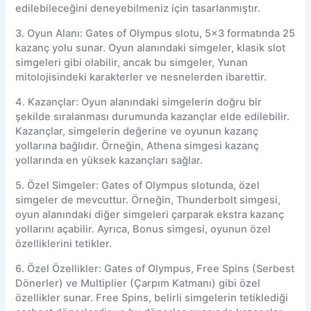
edilebileceğini deneyebilmeniz için tasarlanmıştır.
3. Oyun Alanı: Gates of Olympus slotu, 5×3 formatında 25
kazanç yolu sunar. Oyun alanındaki simgeler, klasik slot
simgeleri gibi olabilir, ancak bu simgeler, Yunan
mitolojisindeki karakterler ve nesnelerden ibarettir.
4. Kazançlar: Oyun alanındaki simgelerin doğru bir
şekilde sıralanması durumunda kazançlar elde edilebilir.
Kazançlar, simgelerin değerine ve oyunun kazanç
yollarına bağlıdır. Örneğin, Athena simgesi kazanç
yollarında en yüksek kazançları sağlar.
5. Özel Simgeler: Gates of Olympus slotunda, özel
simgeler de mevcuttur. Örneğin, Thunderbolt simgesi,
oyun alanındaki diğer simgeleri çarparak ekstra kazanç
yollarını açabilir. Ayrıca, Bonus simgesi, oyunun özel
özelliklerini tetikler.
6. Özel Özellikler: Gates of Olympus, Free Spins (Serbest
Dönerler) ve Multiplier (Çarpım Katmanı) gibi özel
özellikler sunar. Free Spins, belirli simgelerin tetiklediği