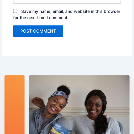
Save my name, email, and website in this browser
for the next time I comment.