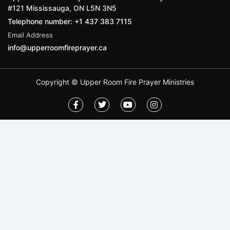
#121 Mississauga, ON L5N 3N5
Telephone number: +1 437 383 7115
Email Address
info@upperroomfireprayer.ca
Copyright © Upper Room Fire Prayer Ministries
F
T
Y
I
a
w
o
n
c
i
u
s
e
t
t
t
b
t
u
a
o
e
b
g
o
r
e
r
k
a
-
m
f