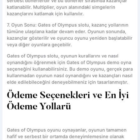
serbest dönerlerdir ve bu dönerler sırasında kazançlar
katlanabilir. Multiplier, oyun alanındaki simgelerin
kazançlarını katlamak için kullanılır.
7. Oyun Sonu: Gates of Olympus slotu, kazanç yollarının
tümüne ulaşılana kadar devam eder. Oyunun sonunda,
kazançlar gösterilir ve oyuncu oyunu yeniden başlatabilir
veya diğer oyunlara geçebilir.
Gates of Olympus slotu, oyunun kurallarını ve nasıl
oynandığını öğrenmek için Gates of Olympus demo oyna
seçeneğini kullanabilirsiniz. Bu demo oyunu, gerçek para
kullanmadan oyunun nasıl oynandığını ve kazançları nasıl
elde edilebileceğini deneyebilmeniz için tasarlanmıştır.
Ödeme Seçenekleri ve En İyi
Ödeme Yollarü
Gates of Olympus oyunu oynayanlar, oyunun tamamen
hafif ve serbest bir ortamda deneyimlemesine olanak