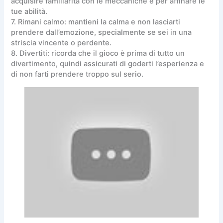
acquisire familiarità con le meccaniche e per affinare le
tue abilità.
7. Rimani calmo: mantieni la calma e non lasciarti
prendere dall’emozione, specialmente se sei in una
striscia vincente o perdente.
8. Divertiti: ricorda che il gioco è prima di tutto un
divertimento, quindi assicurati di goderti l’esperienza e
di non farti prendere troppo sul serio.