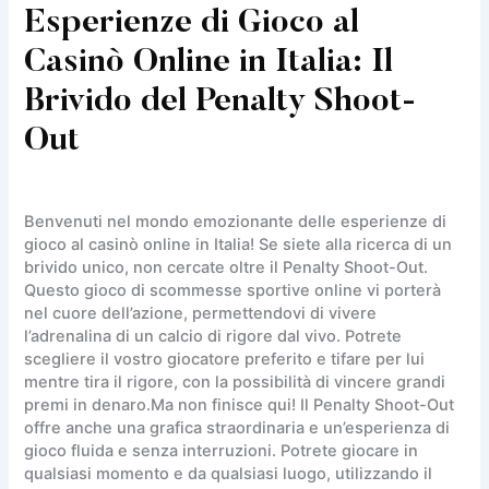
Esperienze di Gioco al
Casinò Online in Italia: Il
Brivido del Penalty Shoot-
Out
Benvenuti nel mondo emozionante delle esperienze di
gioco al casinò online in Italia! Se siete alla ricerca di un
brivido unico, non cercate oltre il Penalty Shoot-Out.
Questo gioco di scommesse sportive online vi porterà
nel cuore dell’azione, permettendovi di vivere
l’adrenalina di un calcio di rigore dal vivo. Potrete
scegliere il vostro giocatore preferito e tifare per lui
mentre tira il rigore, con la possibilità di vincere grandi
premi in denaro.Ma non finisce qui! Il Penalty Shoot-Out
offre anche una grafica straordinaria e un’esperienza di
gioco fluida e senza interruzioni. Potrete giocare in
qualsiasi momento e da qualsiasi luogo, utilizzando il