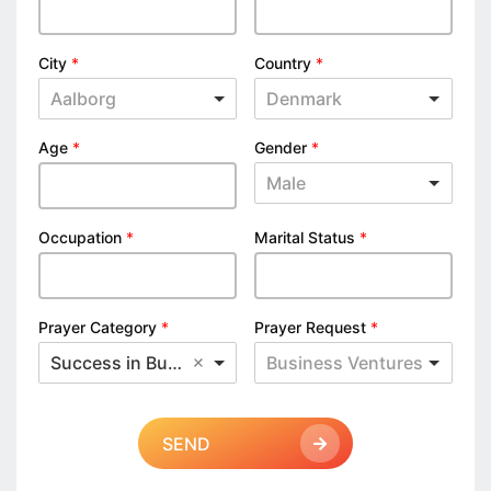
City
*
Country
*
Aalborg
Denmark
Age
*
Gender
*
Male
Occupation
*
Marital Status
*
Prayer Category
*
Prayer Request
*
Success in Business
Business Ventures
SEND