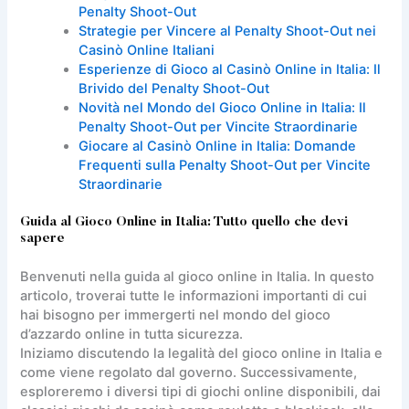
Penalty Shoot-Out
Strategie per Vincere al Penalty Shoot-Out nei
Casinò Online Italiani
Esperienze di Gioco al Casinò Online in Italia: Il
Brivido del Penalty Shoot-Out
Novità nel Mondo del Gioco Online in Italia: Il
Penalty Shoot-Out per Vincite Straordinarie
Giocare al Casinò Online in Italia: Domande
Frequenti sulla Penalty Shoot-Out per Vincite
Straordinarie
Guida al Gioco Online in Italia: Tutto quello che devi
sapere
Benvenuti nella guida al gioco online in Italia. In questo
articolo, troverai tutte le informazioni importanti di cui
hai bisogno per immergerti nel mondo del gioco
d’azzardo online in tutta sicurezza.
Iniziamo discutendo la legalità del gioco online in Italia e
come viene regolato dal governo. Successivamente,
esploreremo i diversi tipi di giochi online disponibili, dai