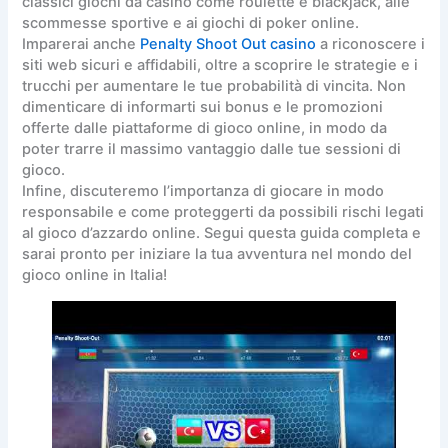
classici giochi da casinò come roulette e blackjack, alle
scommesse sportive e ai giochi di poker online.
Imparerai anche
Penalty Shoot Out casino
a riconoscere i
siti web sicuri e affidabili, oltre a scoprire le strategie e i
trucchi per aumentare le tue probabilità di vincita. Non
dimenticare di informarti sui bonus e le promozioni
offerte dalle piattaforme di gioco online, in modo da
poter trarre il massimo vantaggio dalle tue sessioni di
gioco.
Infine, discuteremo l’importanza di giocare in modo
responsabile e come proteggerti da possibili rischi legati
al gioco d’azzardo online. Segui questa guida completa e
sarai pronto per iniziare la tua avventura nel mondo del
gioco online in Italia!