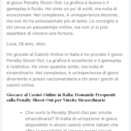
al gioco Penalty Shoot-Out. La grafica è buona e il
gameplay è fluido. Ho vinto un po’ di soldi, ma nulla di
eccezionale. Nel complesso, è un’esperienza decente,
ma non mi ha entusiasmato più di tanto. Lo consiglio a
chi cerca un passatempo online, ma non ci si può
aspettare di vincere una fortuna.
Luca, 28 anni, dice:
Ho giocato al Casinò Online in Italia e ho provato il gioco
Penalty Shoot-Out. La grafica è eccellente e il gameplay
è realistico. Ho vinto qualche soldo, ma nulla di
straordinario. Nel complesso, è un’esperienza di gioco
divertente e posso raccomandarla a chi ama i giochi di
casinò online.
Giocare al Casinò Online in Italia: Domande Frequenti
sulla Penalty Shoot-Out per Vincite Straordinarie
Che cos’è la Penalty Shoot-Out per vincite
straordinarie? Si tratta di un’opzione di gioco
disponibile in alcuni casinò online italiani che
offre la possibilità di vincere premi elevati.