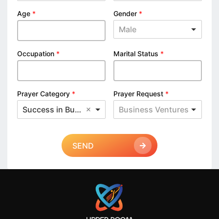
Age
*
Gender
*
Male
Occupation
*
Marital Status
*
Prayer Category
*
Prayer Request
*
Success in Business
Business Ventures
SEND