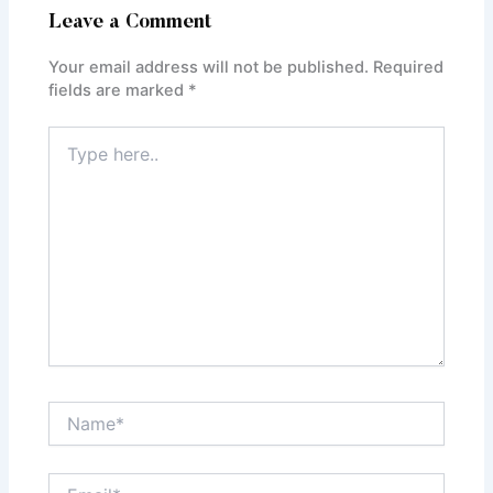
Leave a Comment
Your email address will not be published.
Required
fields are marked
*
Type
here..
Name*
Email*