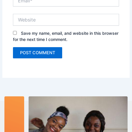
Website
Save my name, email, and website in this browser
for the next time I comment.