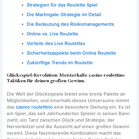
Strategien für das Roulette Spiel
Die Martingale-Strategie im Detail
Die Bedeutung des Risikomanagements
Online vs. Live Roulette
Vorteile des Live Roulettes
Sicherheitsaspekte beim Online Roulette
Zukünftige Trends im Roulette
Glücksspiel-Revolution: Meisterhafte casino roulettino
Taktiken für deinen großen Gewinn.
Die Welt der Glücksspiele bietet eine breite Palette an
Möglichkeiten, und innerhalb dieses Universums nimmt
das
casino roulettino
eine besondere Stellung ein. Es ist
ein Spiel, das seit Jahrhunderten Spieler in seinen Bann
zieht, ein Tanz zwischen Glück und Strategie, der
Nervenkitzel und die Aussicht auf einen großen Gewinn
vereint. Diese faszinierende Kombination macht das