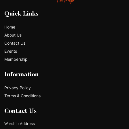
Quick Links
Home
About Us
Contact Us
Events
Membership
Information
Privacy Policy
Terms & Conditions
Contact Us
Worship Address