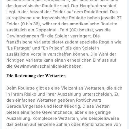
das französische Roulette sind. Der Hauptunterschied
liegt in der Anzahl der Felder auf dem Rouletterad. Das
europäische und französische Roulette haben jeweils 37
Felder (0 bis 36), während das amerikanische Roulette
zusätzlich ein Doppelnull-Feld (00) besitzt, was die
Gewinnchancen für die Spieler verringert. Die
französische Variante bietet zudem spezielle Regeln wie
“La Partage” und “En Prison”, die den Spielern
zusätzliche Vorteile verschaffen können. Die Wahl der
richtigen Variante kann einen erheblichen Einfluss auf
die Gewinnwahrscheinlichkeit haben.
Die Bedeutung der Wettarten
Beim Roulette gibt es eine Vielzahl an Wettarten, die sich
in ihrem Risiko und ihrer Auszahlung unterscheiden. Zu
den einfachen Wettarten gehören Rot/Schwarz,
Gerade/Ungerade und Hoch/Niedrig. Diese Wetten
bieten eine hohe Gewinnchance, aber eine geringe
Auszahlung. Komplexere Wettarten, wie beispielsweise
das Setzen auf einzelne Zahlen oder Kombinationen von