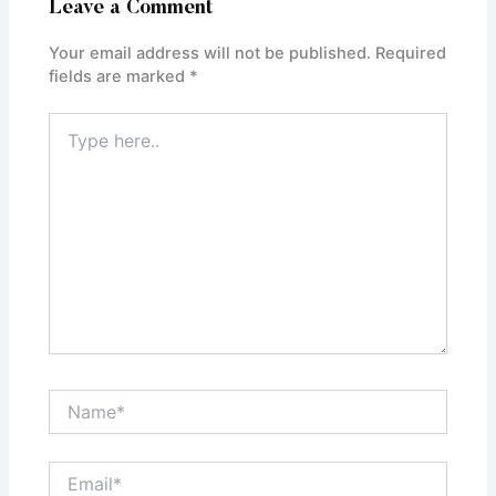
Leave a Comment
Your email address will not be published.
Required
fields are marked
*
Type
here..
Name*
Email*