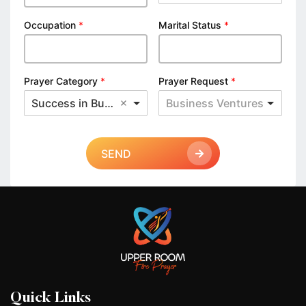
Occupation
*
Marital Status
*
Prayer Category
*
Prayer Request
*
Success in Business
Business Ventures
SEND
Quick Links