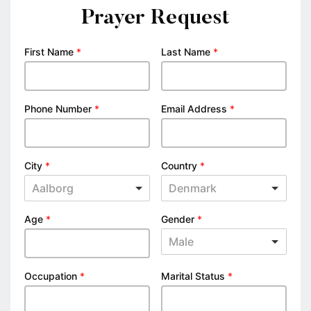
Prayer Request
First Name
*
Last Name
*
Phone Number
*
Email Address
*
City
*
Country
*
Aalborg
Denmark
Age
*
Gender
*
Male
Occupation
*
Marital Status
*