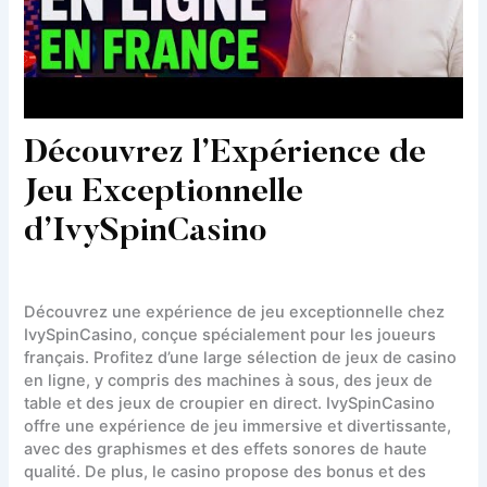
Découvrez l’Expérience de
Jeu Exceptionnelle
d’IvySpinCasino
Découvrez une expérience de jeu exceptionnelle chez
IvySpinCasino, conçue spécialement pour les joueurs
français. Profitez d’une large sélection de jeux de casino
en ligne, y compris des machines à sous, des jeux de
table et des jeux de croupier en direct. IvySpinCasino
offre une expérience de jeu immersive et divertissante,
avec des graphismes et des effets sonores de haute
qualité. De plus, le casino propose des bonus et des