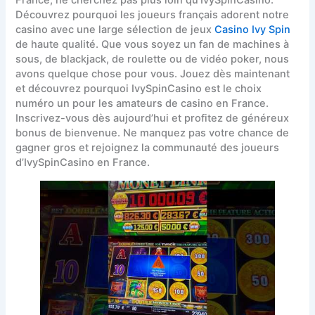
Découvrez pourquoi les joueurs français adorent notre
casino avec une large sélection de jeux
Casino Ivy Spin
de haute qualité. Que vous soyez un fan de machines à
sous, de blackjack, de roulette ou de vidéo poker, nous
avons quelque chose pour vous. Jouez dès maintenant
et découvrez pourquoi IvySpinCasino est le choix
numéro un pour les amateurs de casino en France.
Inscrivez-vous dès aujourd’hui et profitez de généreux
bonus de bienvenue. Ne manquez pas votre chance de
gagner gros et rejoignez la communauté des joueurs
d’IvySpinCasino en France.