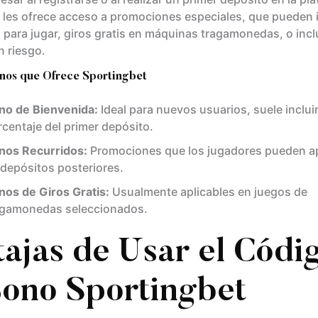
 les ofrece acceso a promociones especiales, que pueden i
a para jugar, giros gratis en máquinas tragamonedas, o inc
n riesgo.
nos que Ofrece Sportingbet
no de Bienvenida:
Ideal para nuevos usuarios, suele inclui
rcentaje del primer depósito.
nos Recurridos:
Promociones que los jugadores pueden a
 depósitos posteriores.
nos de Giros Gratis:
Usualmente aplicables en juegos de
agamonedas seleccionados.
ajas de Usar el Códi
Bono Sportingbet