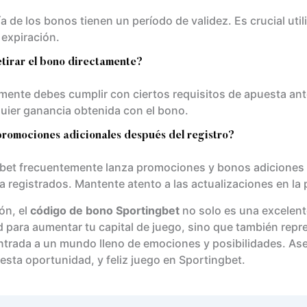
ía de los bonos tienen un período de validez. Es crucial util
 expiración.
etirar el bono directamente?
mente debes cumplir con ciertos requisitos de apuesta an
lquier ganancia obtenida con el bono.
 promociones adicionales después del registro?
gbet frecuentemente lanza promociones y bonos adiciones
a registrados. Mantente atento a las actualizaciones en la 
ón, el
código de bono Sportingbet
no solo es una excelent
 para aumentar tu capital de juego, sino que también repr
ntrada a un mundo lleno de emociones y posibilidades. As
esta oportunidad, y feliz juego en Sportingbet.