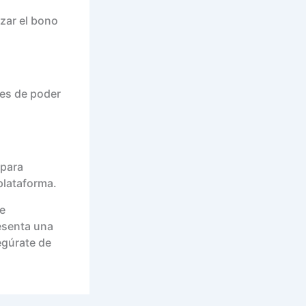
izar el bono
tes de poder
 para
plataforma.
e
esenta una
egúrate de