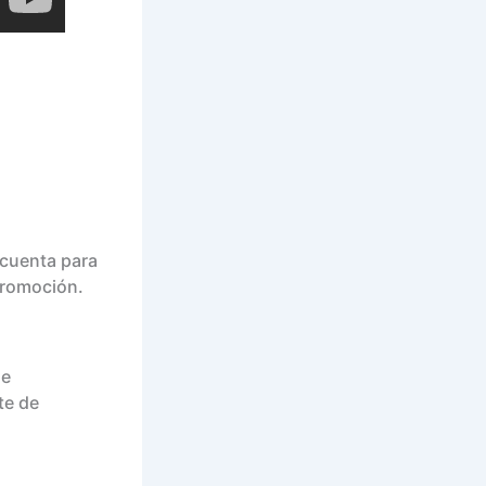
 cuenta para
 promoción.
se
te de