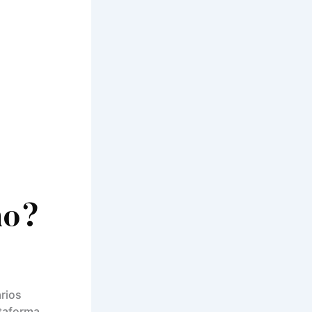
no?
rios
ataforma.