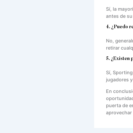
Sí, la mayor
antes de su
4. ¿Puedo r
No, general
retirar cua
5. ¿Existen
Sí, Sportin
jugadores y
En conclusi
oportunidad
puerta de e
aprovechar 