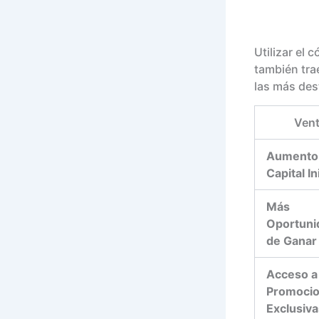
Utilizar el 
también tr
las más des
Vent
Aumento
Capital In
Más
Oportuni
de Ganar
Acceso a
Promoci
Exclusiva