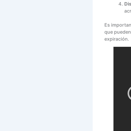
Di
ac
Es importan
que pueden 
expiración.