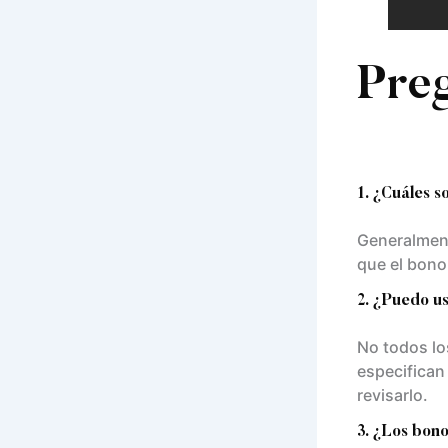
Pre
1. ¿Cuáles s
Generalment
que el bono
2. ¿Puedo u
No todos lo
especifican
revisarlo.
3. ¿Los bon