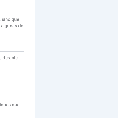
, sino que
s algunas de
siderable
iones que