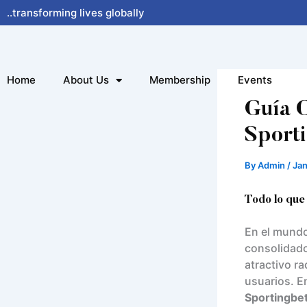
Skip
..transforming lives globally
to
content
Home
About Us
Membership
Events
Guía 
Sport
By
Admin
/
Jan
Todo lo que
En el mundo
consolidado
atractivo r
usuarios. E
Sportingbe