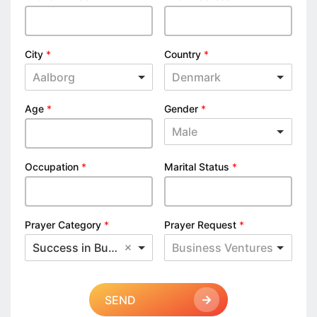
City
*
Country
*
Aalborg
Denmark
Age
*
Gender
*
Male
Occupation
*
Marital Status
*
Prayer Category
*
Prayer Request
*
Success in Business
Business Ventures
SEND