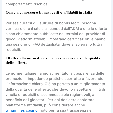
comportamenti rischiosi.
Come riconoscere bonus leciti e affidabili in Italia
Per assicurarsi di usufruire di bonus leciti, bisogna
verificare che il sito sia licensed dall’ADM e che le offerte
siano chiaramente pubblicate nei termini del provider di
gioco. Platform affidabili mostrano certificazioni e hanno
una sezione di FAQ dettagliata, dove si spiegano tutti i
requisiti.
Effetti delle normative sulla trasparenza e sulla qualità
delle offerte
Le norme italiane hanno aumentato la trasparenza delle
promozioni, impedendo pratiche scorrette e favorendo
l’informazione chiara. Ciò ha portato a un miglioramento
della qualità delle offerte, che devono rispettare limiti di
vincita e requisiti di scommessa più ragionevoli, a
beneficio dei giocatori. Per chi desidera esplorare
piattaforme affidabili, può considerare anche il
winairlines casino
, noto per la sua trasparenza e