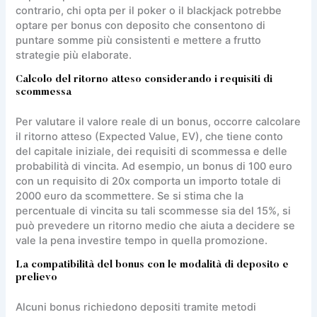
contrario, chi opta per il poker o il blackjack potrebbe
optare per bonus con deposito che consentono di
puntare somme più consistenti e mettere a frutto
strategie più elaborate.
Calcolo del ritorno atteso considerando i requisiti di
scommessa
Per valutare il valore reale di un bonus, occorre calcolare
il ritorno atteso (Expected Value, EV), che tiene conto
del capitale iniziale, dei requisiti di scommessa e delle
probabilità di vincita. Ad esempio, un bonus di 100 euro
con un requisito di 20x comporta un importo totale di
2000 euro da scommettere. Se si stima che la
percentuale di vincita su tali scommesse sia del 15%, si
può prevedere un ritorno medio che aiuta a decidere se
vale la pena investire tempo in quella promozione.
La compatibilità del bonus con le modalità di deposito e
prelievo
Alcuni bonus richiedono depositi tramite metodi