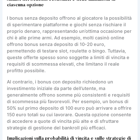
ciascuna opzione
I bonus senza deposito offrono al giocatore la possibilità
di sperimentare piattaforme e giochi senza rischiare il
proprio denaro, rappresentando un’ottima occasione per
chi è alle prime armi. Ad esempio, molti casinò online
offrono bonus senza deposito di 10-20 euro,
permettendo di testare slot, roulette o bingo. Tuttavia,
queste offerte spesso sono soggette a limiti di vincita e
requisiti di scommessa elevati, che limitano il reale
profitto possibile.
Al contrario, i bonus con deposito richiedono un
investimento iniziale da parte dell’utente, ma
generalmente offrono somme più consistenti e requisiti
di scommessa più favorevoli. Per esempio, un bonus di
50% sul primo deposito di 100 euro può arrivare a offrire
150 euro totali su cui lavorare. Questa opzione consente
di accedere a quote di vincita più alte e di sfruttare
strategie di gestione del bankroll più efficaci.
Implicazioni sulla probabilità di vincita e sulle strategie di