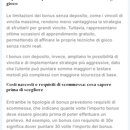
gioco
Le limitazioni dei bonus senza deposito, come i vincoli di
vincita massima, rendono meno vantaggiosa la strategia
di sfruttarli per grandi vincite. Tuttavia, rappresentano
ottime occasioni di apprendimento gratuito,
permettendo di affinare le proprie tecniche di gioco
senza rischi reali.
I bonus con deposito, invece, ampliano le possibilità di
vincita e di implementare strategie più aggressive, dato
che l’utente può puntare somme maggiori e testare
metodi più complessi con maggiore sicurezza di base.
Costi nascosti e requisiti di scommessa: cosa sapere
prima di scegliere
Entrambe le tipologie di bonus prevedono requisiti di
scommessa, che indicano quante volte l’importo bonus
deve essere giocato prima di poter effettuare un
prelievo. Ad esempio, un bonus con requisito di 30x
significa dover puntare 30 volte l’importo del bonus.