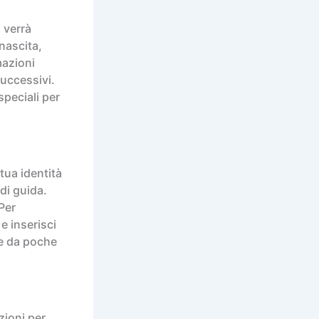
i verrà
nascita,
mazioni
successivi.
speciali per
 tua identità
di guida.
 Per
e inserisci
re da poche
zioni per