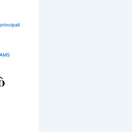
rincipali
 AAMS
ò