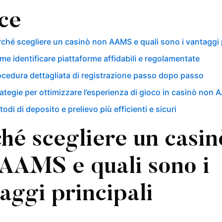
ce
rché scegliere un casinò non AAMS e quali sono i vantaggi p
e identificare piattaforme affidabili e regolamentate
ocedura dettagliata di registrazione passo dopo passo
ategie per ottimizzare l’esperienza di gioco in casinò non
odi di deposito e prelievo più efficienti e sicuri
hé scegliere un casin
AAMS e quali sono i
aggi principali