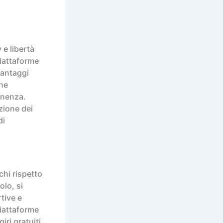
e libertà
piattaforme
vantaggi
one
enenza.
zione dei
di
hi rispetto
olo, si
tive e
piattaforme
ri gratuiti