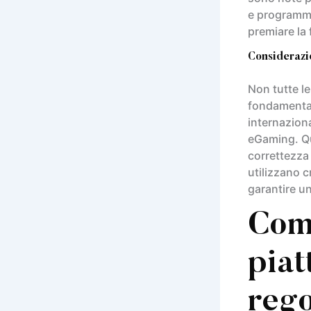
e programmi 
premiare la 
Considerazio
Non tutte l
fondamental
internazion
eGaming. Que
correttezza 
utilizzano c
garantire un
Come
piat
reg