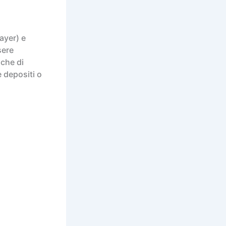
Layer) e
sere
iche di
e depositi o