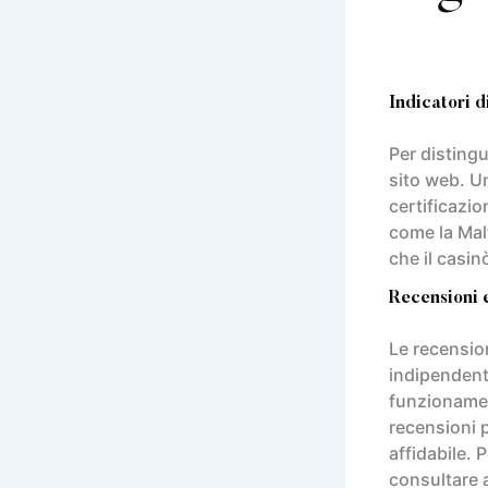
Indicatori di
Per distingu
sito web. U
certificazio
come la Mal
che il casin
Recensioni e
Le recension
indipendent
funzionamen
recensioni p
affidabile. 
consultare 