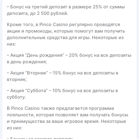
– Бонус на третий депозит в размере 25% от суммы
депозита, до 2 500 рублей.
Кроме того, в Pinco Casino регулярно проводятся
акции и промокоды, которые помогут вам получить
дополнительные средства для игры. Некоторые из
них:
– Акция “День рождения” – 20% бонус на все депозиты
в день рождения;
– Акция “Вторник” – 15% бонус на все депозиты в
вторник;
– Акция “Суббота” – 10% бонус на все депозиты в
субботу.
В Pinco Casino также предлагается программа
лояльности, которая позволяет вам получать бонусы
и преимущества за ваше игровое время. Некоторые
из них: