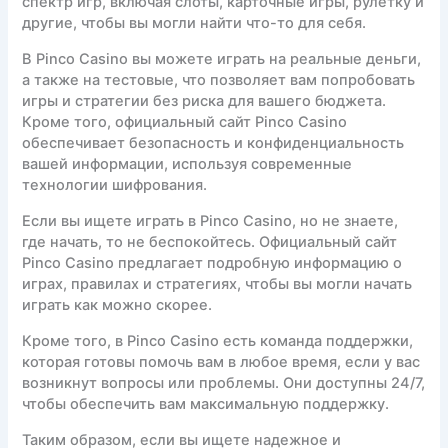
спектр игр, включая слоты, карточные игры, рулетку и
другие, чтобы вы могли найти что-то для себя.
В Pinco Casino вы можете играть на реальные деньги,
а также на тестовые, что позволяет вам попробовать
игры и стратегии без риска для вашего бюджета.
Кроме того, официальный сайт Pinco Casino
обеспечивает безопасность и конфиденциальность
вашей информации, используя современные
технологии шифрования.
Если вы ищете играть в Pinco Casino, но не знаете,
где начать, то не беспокойтесь. Официальный сайт
Pinco Casino предлагает подробную информацию о
играх, правилах и стратегиях, чтобы вы могли начать
играть как можно скорее.
Кроме того, в Pinco Casino есть команда поддержки,
которая готовы помочь вам в любое время, если у вас
возникнут вопросы или проблемы. Они доступны 24/7,
чтобы обеспечить вам максимальную поддержку.
Таким образом, если вы ищете надежное и