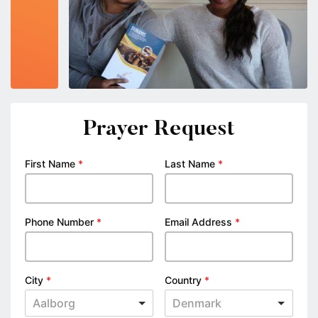
Prayer Request
First Name
*
Last Name
*
Phone Number
*
Email Address
*
City
*
Country
*
Aalborg
Denmark