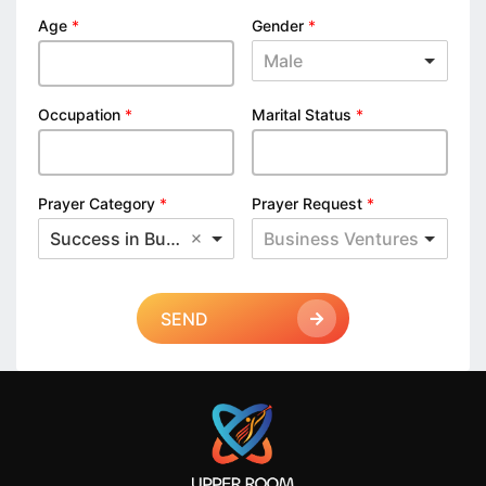
Age
*
Gender
*
Male
Occupation
*
Marital Status
*
Prayer Category
*
Prayer Request
*
Success in Business
Business Ventures
SEND