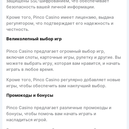
защищены SSL-шифрованием, что обеспечивает
безопасность вашей личной информации.
Кроме того, Pinco Casino имеет лицензию, выдана
регулятором, что подтверждает его надежность и
честность.
Великолепный выбор игр
Pinco Casino предлагает огромный выбор игр,
включая слоты, карточные игры, рулетку и другие. Вы
можете выбрать игру, которая вам нравится, и начать
играть в любое время.
Кроме того, Pinco Casino регулярно добавляет новые
игры, чтобы обеспечить вам наилучший выбор.
Промокоды и бонусы
Pinco Casino предлагает различные промокоды и
бонусы, чтобы помочь вам начать играть и
насладиться игрой.