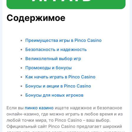
Содержимое
Преимущества игры в Pinco Casino
Безопасность и надежность
Великолепный выбор игр
Промокоды и бонусы
Как начать играть в Pinco Casino
Бонусы и акции в Pinco Casino
Бонусы для новых игроков
Если вы
пинко казино
ищете надежное и безопасное
онлайн-казино, где можно играть в любое время и из
любой точки мира, то Pinco Casino – ваш выбор.
Официальный сайт Pinco Casino предлагает широкий