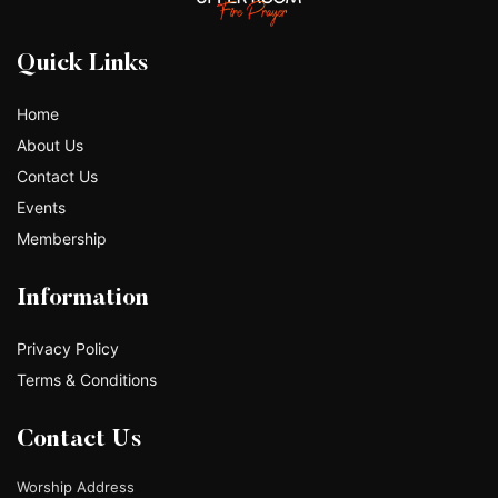
Quick Links
Home
About Us
Contact Us
Events
Membership
Information
Privacy Policy
Terms & Conditions
Contact Us
Worship Address