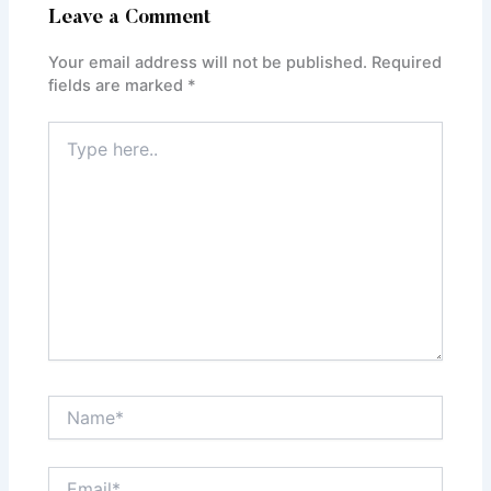
Leave a Comment
Your email address will not be published.
Required
fields are marked
*
Type
here..
Name*
Email*