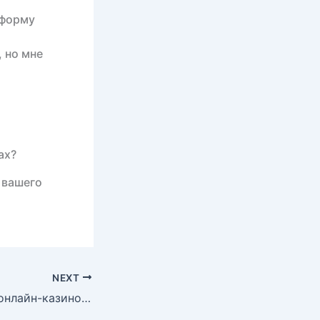
тформу
, но мне
ах?
 вашего
NEXT
Опыт игроков в онлайн-казино Пинко: наши объективные отзывы