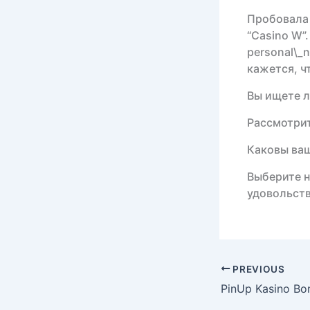
Пробовала 
“Casino W”
personal\_
кажется, ч
Вы ищете л
Рассмотрит
Каковы ваш
Выберите н
удовольств
PREVIOUS