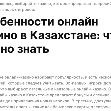
аконец, выбирайте казино, которое предлагает широки
ля новых игроков.
бенности онлайн
ино в Казахстане: ч
но знать
не онлайн-казино набирают популярность, и есть неско
ей, которые следует учитывать. Во-первых, игроки до
 что выбирают легальные и надзорные онлайн-казино. 
айн-казино в Казахстане предлагают бонусы и специал
я для привлечения новых игроков. В-третьих, доступ
методы оплаты, такие как банковские карты, электрон