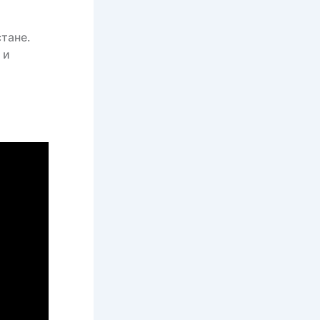
тане.
 и