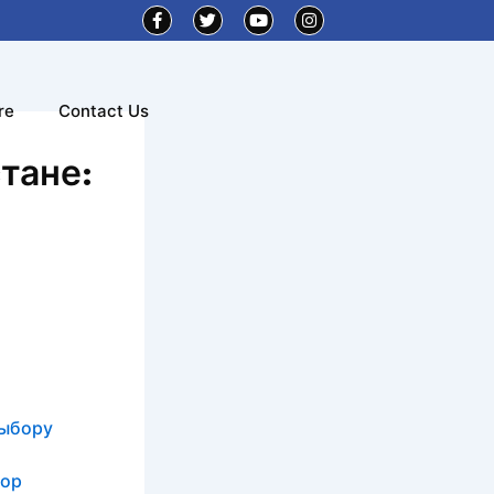
F
T
Y
I
a
w
o
n
c
i
u
s
e
t
t
t
b
t
u
a
o
e
b
g
re
Contact Us
o
r
e
r
k
a
-
m
f
тане:
выбору
бор