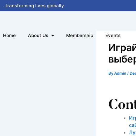
Skip
..transforming lives globally
to
content
Home
About Us
Membership
Events
Играй
выбер
By
Admin
/
De
Con
Иг
са
Лу