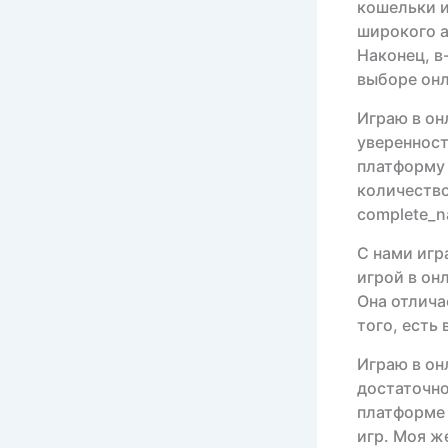
кошельки и
широкого а
Наконец, в
выборе онл
Играю в он
уверенност
платформу 
количество
complete_n
С нами игр
игрой в он
Она отлича
того, есть
Играю в он
достаточно
платформе 
игр. Моя ж