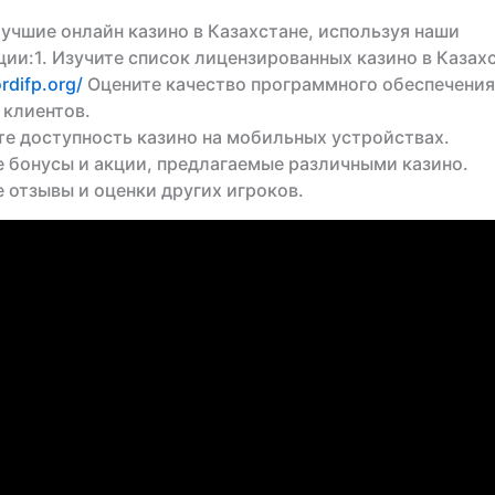
учшие онлайн казино в Казахстане, используя наши
ии:1. Изучите список лицензированных казино в Казахс
ordifp.org/
Оцените качество программного обеспечения
 клиентов.
те доступность казино на мобильных устройствах.
е бонусы и акции, предлагаемые различными казино.
е отзывы и оценки других игроков.