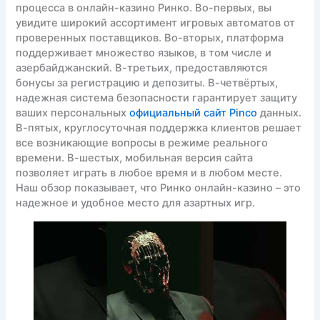
процесса в онлайн-казино Pинко. Во-первых, вы
увидите широкий ассортимент игровых автоматов от
проверенных поставщиков. Во-вторых, платформа
поддерживает множество языков, в том числе и
азербайджанский. В-третьих, предоставляются
бонусы за регистрацию и депозиты. В-четвёртых,
надежная система безопасности гарантирует защиту
ваших персональных
официальный сайт Pinco
данных.
В-пятых, круглосуточная поддержка клиентов решает
все возникающие вопросы в режиме реального
времени. В-шестых, мобильная версия сайта
позволяет играть в любое время и в любом месте.
Наш обзор показывает, что Pинко онлайн-казино – это
надежное и удобное место для азартных игр.