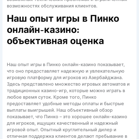
возможностях обслуживания клиентов.
Наш опыт игры в Пинко
онлайн-казино:
объективная оценка
Наш опыт игры в Пинко онлайн-казино показывает,
что оно предоставляет надежную и увлекательную
игровую платформу для игроков из Азербайджана.
Здесь представлено множество игровых автоматов и
традиционных казино-игр, которые можно играть в
любое время суток. Кроме того, Пинко
предоставляет удобные методы оплаты и быстрые
выплаты выигрышей. Наш объективный обзор
показывает, что Пинко – это хорошее онлайн-казино
для игроков, ищущих качественный и надежный
игровой опыт. Опытный круглительный дилер и
отличная поддержка клиентов делают пребывание в