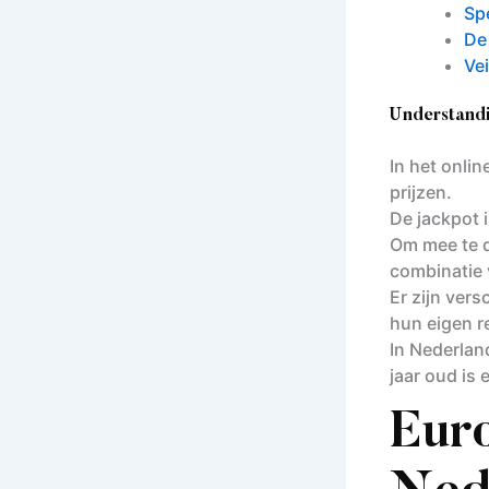
Sp
De
Ve
Understandi
In het onli
prijzen.
De jackpot i
Om mee te d
combinatie 
Er zijn vers
hun eigen re
In Nederlan
jaar oud is 
Euro