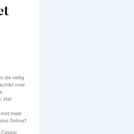
et
 die veilig
schikt over
te
. Het
n met meer
sino Online?
t Casino