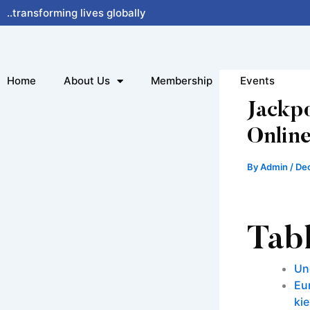
Skip
..transforming lives globally
to
content
Home
About Us
Membership
Events
Jackpo
Online
By
Admin
/
De
Tabl
Un
Eu
ki