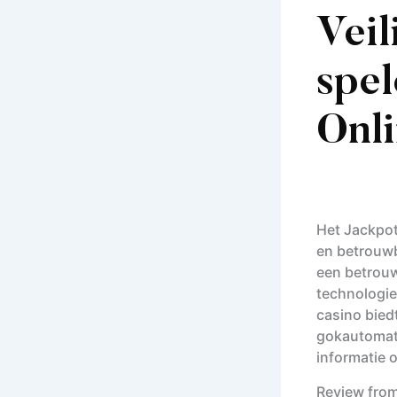
Veil
spel
Onl
Het Jackpot
en betrouwb
een betrouw
technologie
casino bied
gokautomate
informatie 
Review from