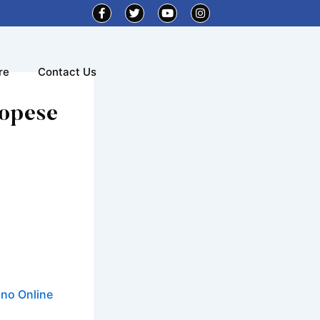
F
T
Y
I
a
w
o
n
c
i
u
s
e
t
t
t
b
t
u
a
o
e
b
g
re
Contact Us
o
r
e
r
k
a
-
m
f
ropese
ino Online