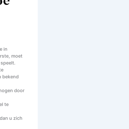
oe
e in
erste, moet
 speelt.
te
n bekend
rhogen door
el te
 dan u zich