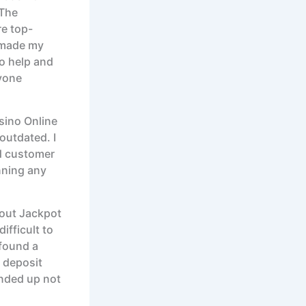
 The
re top-
h made my
to help and
nyone
asino Online
outdated. I
ed customer
nning any
 out Jackpot
fficult to
 found a
a deposit
ended up not