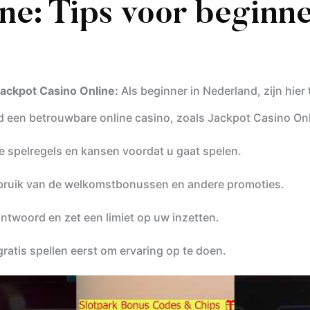
ne: Tips voor beginn
ackpot Casino Online:
Als beginner in Nederland, zijn hier 
ijd een betrouwbare online casino, zoals Jackpot Casino Onl
de spelregels en kansen voordat u gaat spelen.
ruik van de welkomstbonussen en andere promoties.
antwoord en zet een limiet op uw inzetten.
ratis spellen eerst om ervaring op te doen.