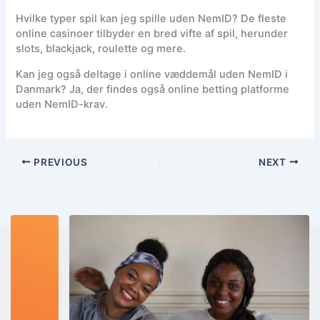
Hvilke typer spil kan jeg spille uden NemID? De fleste
online casinoer tilbyder en bred vifte af spil, herunder
slots, blackjack, roulette og mere.
Kan jeg også deltage i online væddemål uden NemID i
Danmark? Ja, der findes også online betting platforme
uden NemID-krav.
PREVIOUS
NEXT