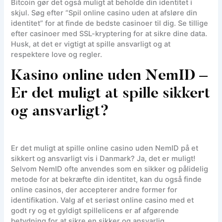
Bitcoin gør det også muligt at beholde din identitet i
skjul. Søg efter “Spil online casino uden at afsløre din
identitet” for at finde de bedste casinoer til dig. Se tillige
efter casinoer med SSL-kryptering for at sikre dine data.
Husk, at det er vigtigt at spille ansvarligt og at
respektere love og regler.
Kasino online uden NemID –
Er det muligt at spille sikkert
og ansvarligt?
Er det muligt at spille online casino uden NemID på et
sikkert og ansvarligt vis i Danmark? Ja, det er muligt!
Selvom NemID ofte anvendes som en sikker og pålidelig
metode for at bekræfte din identitet, kan du også finde
online casinos, der accepterer andre former for
identifikation. Valg af et seriøst online casino med et
godt ry og et gyldigt spillelicens er af afgørende
betydning for at sikre en sikker og ansvarlig