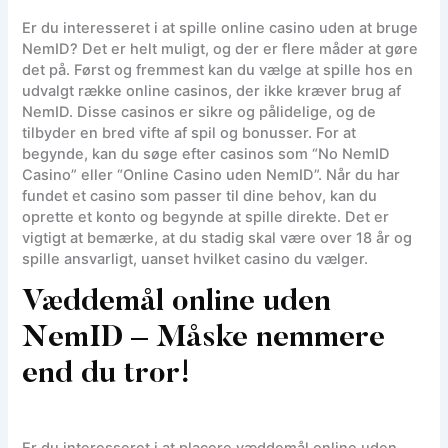
Er du interesseret i at spille online casino uden at bruge
NemID? Det er helt muligt, og der er flere måder at gøre
det på. Først og fremmest kan du vælge at spille hos en
udvalgt række online casinos, der ikke kræver brug af
NemID. Disse casinos er sikre og pålidelige, og de
tilbyder en bred vifte af spil og bonusser. For at
begynde, kan du søge efter casinos som “No NemID
Casino” eller “Online Casino uden NemID”. Når du har
fundet et casino som passer til dine behov, kan du
oprette et konto og begynde at spille direkte. Det er
vigtigt at bemærke, at du stadig skal være over 18 år og
spille ansvarligt, uanset hvilket casino du vælger.
Væddemål online uden
NemID – Måske nemmere
end du tror!
Er du interesseret i at placere væddemål online uden