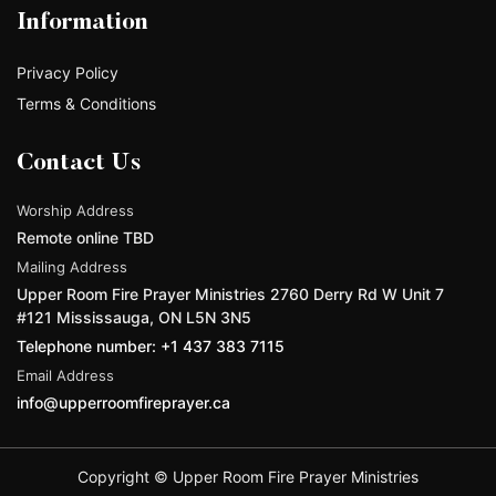
Information
Privacy Policy
Terms & Conditions
Contact Us
Worship Address
Remote online TBD
Mailing Address
Upper Room Fire Prayer Ministries 2760 Derry Rd W Unit 7
#121 Mississauga, ON L5N 3N5
Telephone number: +1 437 383 7115
Email Address
info@upperroomfireprayer.ca
Copyright © Upper Room Fire Prayer Ministries