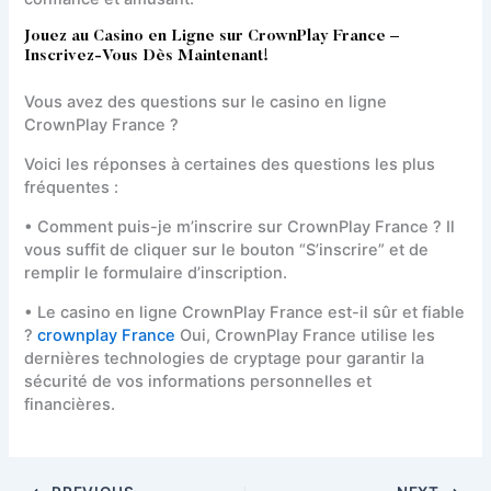
Jouez au Casino en Ligne sur CrownPlay France –
Inscrivez-Vous Dès Maintenant!
Vous avez des questions sur le casino en ligne
CrownPlay France ?
Voici les réponses à certaines des questions les plus
fréquentes :
• Comment puis-je m’inscrire sur CrownPlay France ? Il
vous suffit de cliquer sur le bouton “S’inscrire” et de
remplir le formulaire d’inscription.
• Le casino en ligne CrownPlay France est-il sûr et fiable
?
crownplay France
Oui, CrownPlay France utilise les
dernières technologies de cryptage pour garantir la
sécurité de vos informations personnelles et
financières.