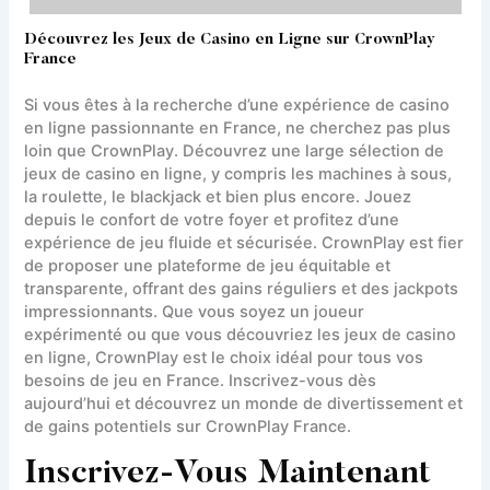
Découvrez les Jeux de Casino en Ligne sur CrownPlay
France
Si vous êtes à la recherche d’une expérience de casino
en ligne passionnante en France, ne cherchez pas plus
loin que CrownPlay. Découvrez une large sélection de
jeux de casino en ligne, y compris les machines à sous,
la roulette, le blackjack et bien plus encore. Jouez
depuis le confort de votre foyer et profitez d’une
expérience de jeu fluide et sécurisée. CrownPlay est fier
de proposer une plateforme de jeu équitable et
transparente, offrant des gains réguliers et des jackpots
impressionnants. Que vous soyez un joueur
expérimenté ou que vous découvriez les jeux de casino
en ligne, CrownPlay est le choix idéal pour tous vos
besoins de jeu en France. Inscrivez-vous dès
aujourd’hui et découvrez un monde de divertissement et
de gains potentiels sur CrownPlay France.
Inscrivez-Vous Maintenant