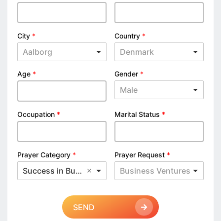
City
*
Country
*
Aalborg
Denmark
Age
*
Gender
*
Male
Occupation
*
Marital Status
*
Prayer Category
*
Prayer Request
*
Success in Business
Business Ventures
SEND