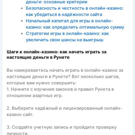
деньги: основные критерии
Безопасность и честность в онлайн-казино:
как убедиться в надёжности сайта
Начальный капитал для игры в онлайн-
казино: как определить оптимальную сумму
Стратегии игры в онлайн-казино: как
увеличить свои шансы на выигрыш
Шаги к онлайн-казино: как начать играть за
настоящие деньги в Рунете
Вы намереваетесь начать играть в онлайн-казино за
настоящие деньги в Рунете? Вот несколько шагов,
которые вам нужно совершить:
1. Начните с изучения законов и правил Рунета в
отношении азартных игр.
2. Выберите надёжный и лицензированный онлайн-
казино сайт.
3. Создайте учетную запись и пройдите проверку
личности.