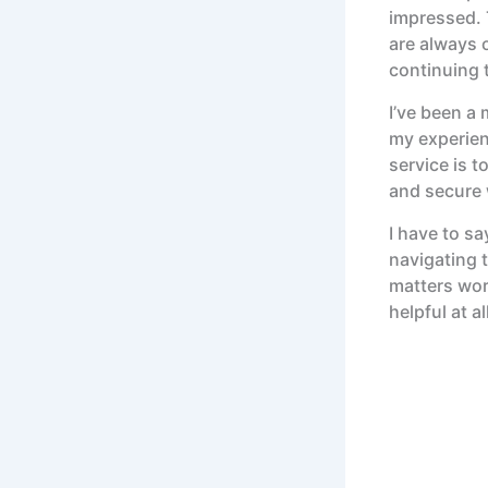
impressed. 
are always o
continuing t
I’ve been a 
my experien
service is t
and secure 
I have to sa
navigating 
matters wor
helpful at al