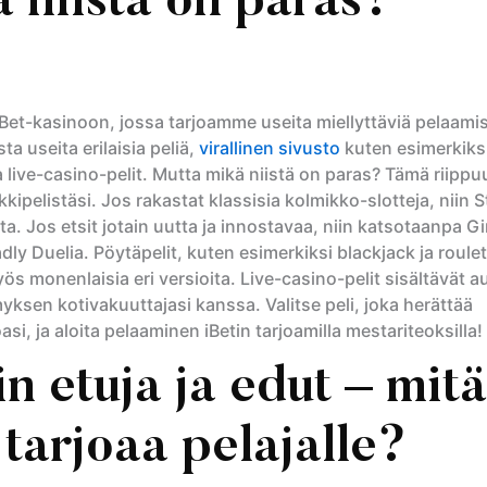
 niistä on paras?
iBet-kasinoon, jossa tarjoamme useita miellyttäviä pelaamis
sta useita erilaisia peliä,
virallinen sivusto
kuten esimerkiksi 
ja live-casino-pelit. Mutta mikä niistä on paras? Tämä riip
kipelistäsi. Jos rakastat klassisia kolmikko-slotteja, niin 
ta. Jos etsit jotain uutta ja innostavaa, niin katsotaanpa Gir
ly Duelia. Pöytäpelit, kuten esimerkiksi blackjack ja roulet
ös monenlaisia eri versioita. Live-casino-pelit sisältävät a
yksen kotivakuuttajasi kanssa. Valitse peli, joka herättää
asi, ja aloita pelaaminen iBetin tarjoamilla mestariteoksilla!
in etuja ja edut – mitä
 tarjoaa pelajalle?