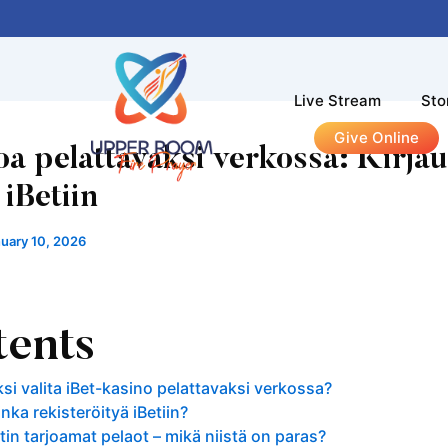
Live Stream
Sto
Give Online
a pelattavaksi verkossa: Kirja
 iBetiin
uary 10, 2026
tents
si valita iBet-kasino pelattavaksi verkossa?
nka rekisteröityä iBetiin?
tin tarjoamat pelaot – mikä niistä on paras?