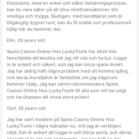
Dessutom, med en enkel och säker betalningsprocess,
kan du vara säker på att dina vinsttransaktioner blir
smidiga och trygga. Slutligen, med kundtjänst som är
tillgänglig dygnet runt, kan du få snabb och professionell
hjälp när du behöver det.
Elin, 28 years old:
Spela Casino Online Hos LuckyTrunk har blivit min
favoritplats att besöka när jag vill vila och ha kul. Logga
in är enkelt och säkert, och jag kan börja spela direkt.
Jag har aldrig haft några problem med att komma igång,
och deras kundtjänst är fantastisk om jag någonsin
behöver hjälp. Jag kan varmt rekommendera Spela
Casino Online Hos LuckyTrunk till alla som vill ha roligt
och ha chansen att vinna stora priser!
Olof, 35 years old:
Jag har varit medlem på Spela Casino Online Hos
LuckyTrunk i några månader nu, och jag är verkligen
nöjd. Det är enkelt att logga in och börja spela, och deras
spelutbud är rikt och spännande. Jag har haft en del