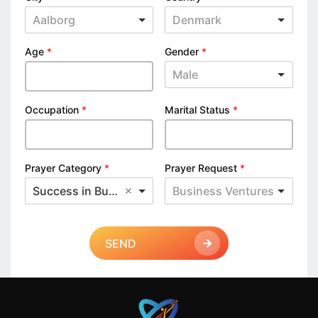
Aalborg
Denmark
Age
*
Gender
*
Male
Occupation
*
Marital Status
*
Prayer Category
*
Prayer Request
*
Success in Business
Business Ventures
SEND