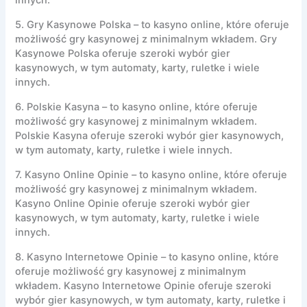
5. Gry Kasynowe Polska – to kasyno online, które oferuje
możliwość gry kasynowej z minimalnym wkładem. Gry
Kasynowe Polska oferuje szeroki wybór gier
kasynowych, w tym automaty, karty, ruletke i wiele
innych.
6. Polskie Kasyna – to kasyno online, które oferuje
możliwość gry kasynowej z minimalnym wkładem.
Polskie Kasyna oferuje szeroki wybór gier kasynowych,
w tym automaty, karty, ruletke i wiele innych.
7. Kasyno Online Opinie – to kasyno online, które oferuje
możliwość gry kasynowej z minimalnym wkładem.
Kasyno Online Opinie oferuje szeroki wybór gier
kasynowych, w tym automaty, karty, ruletke i wiele
innych.
8. Kasyno Internetowe Opinie – to kasyno online, które
oferuje możliwość gry kasynowej z minimalnym
wkładem. Kasyno Internetowe Opinie oferuje szeroki
wybór gier kasynowych, w tym automaty, karty, ruletke i