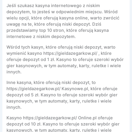
Jeśli szukasz kasyna internetowego z niskim
depozytem, to jesteś w odpowiednim miejscu. Wśród
wielu opcji, które oferują kasyna online, warto zwrócić
uwagę na te, które oferują niski depozyt. Dziś
przedstawiamy top 10 stron, które oferują kasyna
internetowe z niskim depozytem.
Wśród tych kasyn, które oferują niski depozyt, warto
wymienić kasyno https://gieldazegarkow.pl/ , które
oferuje depozyt od 1 zł. Kasyno to oferuje szeroki wybór
gier kasynowych, w tym automaty, karty, ruletke i wiele
innych.
Inne kasyna, które oferują niski depozyt, to
https://gieldazegarkow.pl/ Kasynowe.pl, które oferuje
depozyt od 5 zł. Kasyno to oferuje szeroki wybór gier
kasynowych, w tym automaty, karty, ruletke i wiele
innych.
Kasyno https://gieldazegarkow.pl/ Online.pl oferuje
depozyt od 10 zł. Kasyno to oferuje szeroki wybór gier
kasynowych, w tym automaty, karty, ruletke i wiele