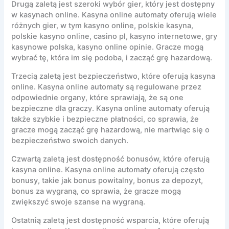
Drugą zaletą jest szeroki wybór gier, który jest dostępny
w kasynach online. Kasyna online automaty oferują wiele
różnych gier, w tym kasyno online, polskie kasyna,
polskie kasyno online, casino pl, kasyno internetowe, gry
kasynowe polska, kasyno online opinie. Gracze mogą
wybrać tę, która im się podoba, i zacząć grę hazardową.
Trzecią zaletą jest bezpieczeństwo, które oferują kasyna
online. Kasyna online automaty są regulowane przez
odpowiednie organy, które sprawiają, że są one
bezpieczne dla graczy. Kasyna online automaty oferują
także szybkie i bezpieczne płatności, co sprawia, że
gracze mogą zacząć grę hazardową, nie martwiąc się o
bezpieczeństwo swoich danych.
Czwartą zaletą jest dostępność bonusów, które oferują
kasyna online. Kasyna online automaty oferują często
bonusy, takie jak bonus powitalny, bonus za depozyt,
bonus za wygraną, co sprawia, że gracze mogą
zwiększyć swoje szanse na wygraną.
Ostatnią zaletą jest dostępność wsparcia, które oferują