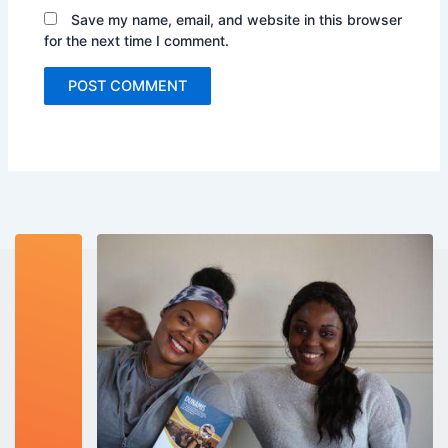
Save my name, email, and website in this browser
for the next time I comment.