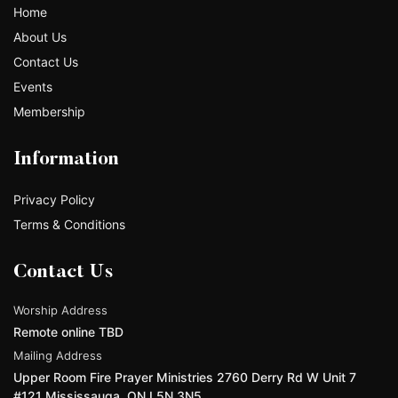
Home
About Us
Contact Us
Events
Membership
Information
Privacy Policy
Terms & Conditions
Contact Us
Worship Address
Remote online TBD
Mailing Address
Upper Room Fire Prayer Ministries 2760 Derry Rd W Unit 7
#121 Mississauga, ON L5N 3N5