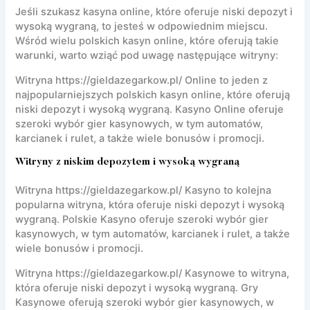
Jeśli szukasz kasyna online, które oferuje niski depozyt i
wysoką wygraną, to jesteś w odpowiednim miejscu.
Wśród wielu polskich kasyn online, które oferują takie
warunki, warto wziąć pod uwagę następujące witryny:
Witryna https://gieldazegarkow.pl/ Online to jeden z
najpopularniejszych polskich kasyn online, które oferują
niski depozyt i wysoką wygraną. Kasyno Online oferuje
szeroki wybór gier kasynowych, w tym automatów,
karcianek i rulet, a także wiele bonusów i promocji.
Witryny z niskim depozytem i wysoką wygraną
Witryna https://gieldazegarkow.pl/ Kasyno to kolejna
popularna witryna, która oferuje niski depozyt i wysoką
wygraną. Polskie Kasyno oferuje szeroki wybór gier
kasynowych, w tym automatów, karcianek i rulet, a także
wiele bonusów i promocji.
Witryna https://gieldazegarkow.pl/ Kasynowe to witryna,
która oferuje niski depozyt i wysoką wygraną. Gry
Kasynowe oferują szeroki wybór gier kasynowych, w