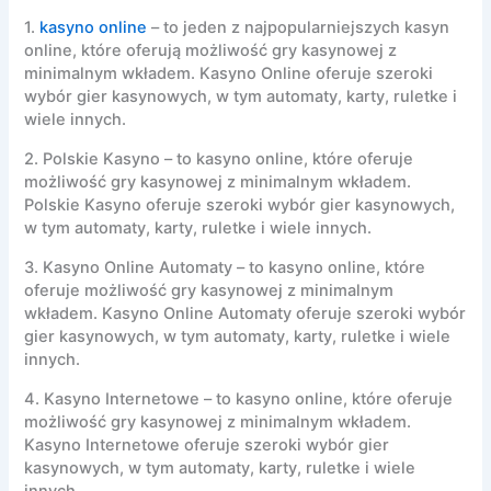
1.
kasyno online
– to jeden z najpopularniejszych kasyn
online, które oferują możliwość gry kasynowej z
minimalnym wkładem. Kasyno Online oferuje szeroki
wybór gier kasynowych, w tym automaty, karty, ruletke i
wiele innych.
2. Polskie Kasyno – to kasyno online, które oferuje
możliwość gry kasynowej z minimalnym wkładem.
Polskie Kasyno oferuje szeroki wybór gier kasynowych,
w tym automaty, karty, ruletke i wiele innych.
3. Kasyno Online Automaty – to kasyno online, które
oferuje możliwość gry kasynowej z minimalnym
wkładem. Kasyno Online Automaty oferuje szeroki wybór
gier kasynowych, w tym automaty, karty, ruletke i wiele
innych.
4. Kasyno Internetowe – to kasyno online, które oferuje
możliwość gry kasynowej z minimalnym wkładem.
Kasyno Internetowe oferuje szeroki wybór gier
kasynowych, w tym automaty, karty, ruletke i wiele
innych.