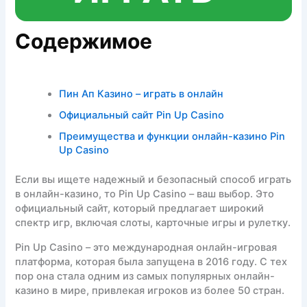
Содержимое
Пин Ап Казино – играть в онлайн
Официальный сайт Pin Up Casino
Преимущества и функции онлайн-казино Pin
Up Casino
Если вы ищете надежный и безопасный способ играть
в онлайн-казино, то Pin Up Casino – ваш выбор. Это
официальный сайт, который предлагает широкий
спектр игр, включая слоты, карточные игры и рулетку.
Pin Up Casino – это международная онлайн-игровая
платформа, которая была запущена в 2016 году. С тех
пор она стала одним из самых популярных онлайн-
казино в мире, привлекая игроков из более 50 стран.