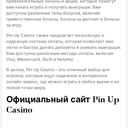
привлекательные бонусы и акции, которые помогут
вам начать играть и получать выигрыши. Вам
доступны различные типы бонусов, включая
приветственные бонусы, бонусы за депозит и бонусы
за игру.
Pin Up Casino также предлагает безопасную и
надежную систему оплаты, которая позволяет вам
легко и быстро делать депозиты и снимать выигрыши.
Вам доступны различные методы оплаты, включая
Visa, Mastercard, Skrill и Neteller.
В целом, Pin Up Casino – это отличный выбор для
игроков, которые ищут надежное и интересное
онлайн-казино, где можно играть в любое время и из
любой точки мира.
Официальный сайт Pin Up
Casino