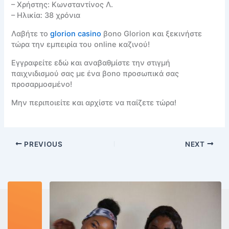
– Χρήστης: Κωνσταντίνος Λ.
– Ηλικία: 38 χρόνια
Λαβήτε το
glorion casino
βono Glorion και ξεκινήστε
τώρα την εμπειρία του online καζινού!
Εγγραφείτε εδώ και αναβαθμίστε την στιγμή
παιχνιδισμού σας με ένα βono προσωπικά σας
προσαρμοσμένο!
Μην περιποιείτε και αρχίστε να παίζετε τώρα!
PREVIOUS
NEXT