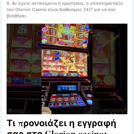
8. Αν έχετε αντικείμενα ή ερωτήσεις, ο υποστηρικτικός
του Glorion Casino είναι διαθέσιμος 24/7 για να σας
βοηθήσει.
Τι προνοιάζει η εγγραφή