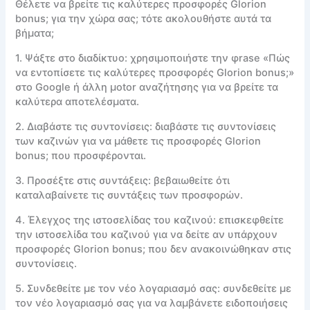
Θέλετε να βρείτε τις καλύτερες προσφορές Glorion
bonus; για την χώρα σας; τότε ακολουθήστε αυτά τα
βήματα;
1. Ψάξτε στο διαδίκτυο: χρησιμοποιήστε την φrase «Πώς
να εντοπίσετε τις καλύτερες προσφορές Glorion bonus;»
στο Google ή άλλη μotor αναζήτησης για να βρείτε τα
καλύτερα αποτελέσματα.
2. Διαβάστε τις συντονίσεις: διαβάστε τις συντονίσεις
των καζινών για να μάθετε τις προσφορές Glorion
bonus; που προσφέρονται.
3. Προσέξτε στις συντάξεις: βεβαιωθείτε ότι
καταλαβαίνετε τις συντάξεις των προσφορών.
4. Έλεγχος της ιστοσελίδας του καζινού: επισκεφθείτε
την ιστοσελίδα του καζινού για να δείτε αν υπάρχουν
προσφορές Glorion bonus; που δεν ανακοινώθηκαν στις
συντονίσεις.
5. Συνδεθείτε με τον νέο λογαριασμό σας: συνδεθείτε με
τον νέο λογαριασμό σας για να λαμβάνετε ειδοποιήσεις