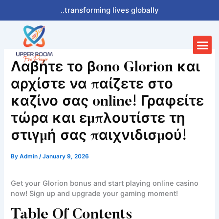
Skip
..transforming lives globally
to
content
Me
Λαβήτε το βono Glorion και
αρχίστε να παίζετε στο
καζίνο σας online! Γραφείτε
τώρα και εμπλουτίστε τη
στιγμή σας παιχνιδισμού!
By
Admin
/
January 9, 2026
Get your Glorion bonus and start playing online casino
now! Sign up and upgrade your gaming moment!
Table Of Contents