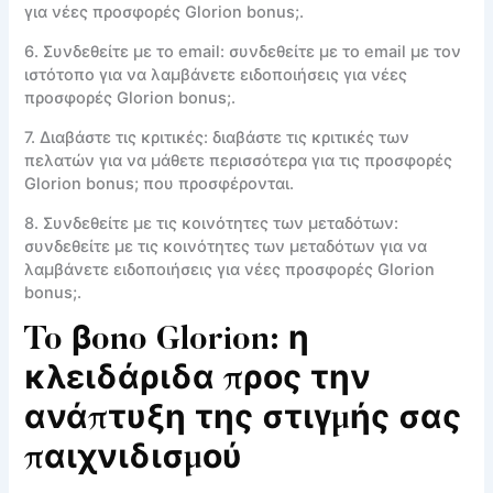
για νέες προσφορές Glorion bonus;.
6. Συνδεθείτε με το email: συνδεθείτε με το email με τον
ιστότοπο για να λαμβάνετε ειδοποιήσεις για νέες
προσφορές Glorion bonus;.
7. Διαβάστε τις κριτικές: διαβάστε τις κριτικές των
πελατών για να μάθετε περισσότερα για τις προσφορές
Glorion bonus; που προσφέρονται.
8. Συνδεθείτε με τις κοινότητες των μεταδότων:
συνδεθείτε με τις κοινότητες των μεταδότων για να
λαμβάνετε ειδοποιήσεις για νέες προσφορές Glorion
bonus;.
To βono Glorion: η
κλειδάριδα προς την
ανάπτυξη της στιγμής σας
παιχνιδισμού