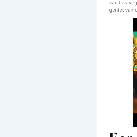
van Las Veg
geniet van 