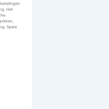
 betalingen
ng. Het
che
gokken,
ng. Spela