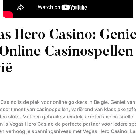
s Hero Casino: Genie
Online Casinospellen 
ië
Casino is de plek voor online gokkers in België. Geniet van
assortiment van casinospellen, variërend van klassieke tafe
eo slots. Met een gebruiksvriendelijke interface en snelle
en is Vegas Hero Casino de perfecte partner voor iedere spe
 en verhoog je spanningsniveau met Vegas Hero Casino. La