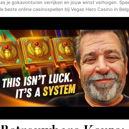
as je gokavonturen verrijken en jouw winst verhogen. Spee
de beste online casinospellen bij Vegas Hero Casino in Belg