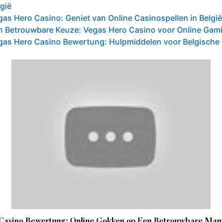
gië
gas Hero Casino: Geniet van Online Casinospellen in België
n Betrouwbare Keuze: Vegas Hero Casino voor Online Gamin
gas Hero Casino Bewertung: Hulpmiddelen voor Belgische 
Casino Bewertung: Online Gokken op Een Betrouwbare Mani