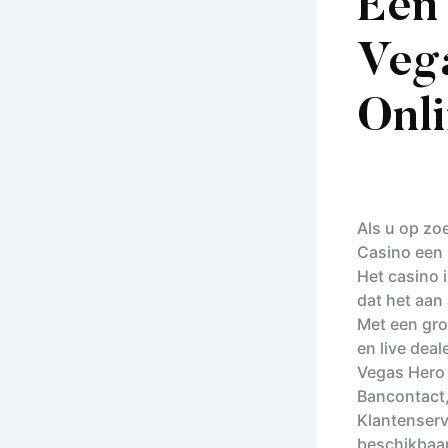
Een
Veg
Onli
Als u op zo
Casino een 
Het casino 
dat het aan 
Met een gro
en live deal
Vegas Hero 
Bancontact,
Klantenserv
beschikbaar