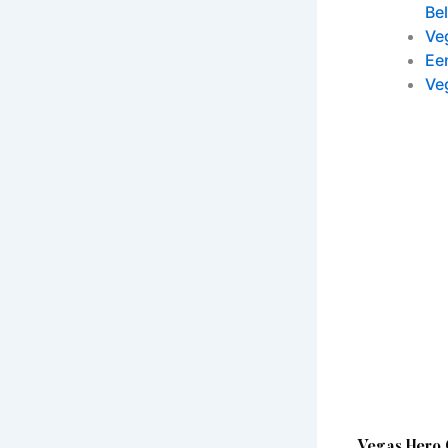
Bel
Ve
Ee
Ve
Vegas Hero 