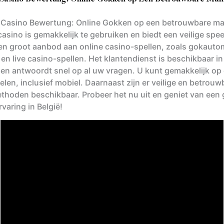
Casino Bewertung: Online Gokken op een betrouwbare man
 casino is gemakkelijk te gebruiken en biedt een veilige sp
een groot aanbod aan online casino-spellen, zoals gokauto
 en live casino-spellen. Het klantendienst is beschikbaar in
en antwoordt snel op al uw vragen. U kunt gemakkelijk op 
len, inclusief mobiel. Daarnaast zijn er veilige en betrouw
thoden beschikbaar. Probeer het nu uit en geniet van een
varing in België!