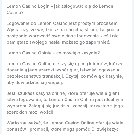
Lemon Casino Login – jak zalogować się do Lemon
Casino?
Logowanie do Lemon Casino jest prostym procesem.
Wystarczy, że wejdziesz na oficjalną stronę kasyna, a
następnie wprowadź swoje dane logowania. Jeśli nie
pamiętasz swojego hasła, możesz go zapomnieć.
Lemon Casino Opinie – co mówią o kasynie?
Lemon Casino Online cieszy się opinią klientów, którzy
doceniają jego szeroki wybór gier, łatwość logowania i
bezpieczeństwo transakcji. Czytaj, co mówią o kasynie,
aby dowiedzieć się więcej.
Jeśli szukasz kasyna online, które oferuje wiele gier i
łatwe logowanie, to Lemon Casino Online jest idealnym
wyborem. Zaloguj się już dziś i zacznij korzystać z jego
szerokich możliwości!
Warto zauważyć, że Lemon Casino Online oferuje wiele
bonusów i promocji, które mogą pomóc Ci zwiększyć