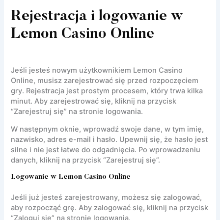
Rejestracja i logowanie w
Lemon Casino Online
Jeśli jesteś nowym użytkownikiem Lemon Casino
Online, musisz zarejestrować się przed rozpoczęciem
gry. Rejestracja jest prostym procesem, który trwa kilka
minut. Aby zarejestrować się, kliknij na przycisk
“Zarejestruj się” na stronie logowania.
W następnym oknie, wprowadź swoje dane, w tym imię,
nazwisko, adres e-mail i hasło. Upewnij się, że hasło jest
silne i nie jest łatwe do odgadnięcia. Po wprowadzeniu
danych, kliknij na przycisk “Zarejestruj się”.
Logowanie w Lemon Casino Online
Jeśli już jesteś zarejestrowany, możesz się zalogować,
aby rozpocząć grę. Aby zalogować się, kliknij na przycisk
“Zaloguj się” na stronie logowania.