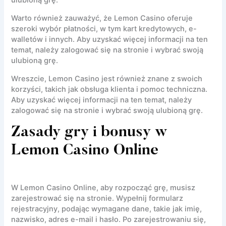
ulubioną grę.
Warto również zauważyć, że Lemon Casino oferuje
szeroki wybór płatności, w tym kart kredytowych, e-
walletów i innych. Aby uzyskać więcej informacji na ten
temat, należy zalogować się na stronie i wybrać swoją
ulubioną grę.
Wreszcie, Lemon Casino jest również znane z swoich
korzyści, takich jak obsługa klienta i pomoc techniczna.
Aby uzyskać więcej informacji na ten temat, należy
zalogować się na stronie i wybrać swoją ulubioną grę.
Zasady gry i bonusy w
Lemon Casino Online
W Lemon Casino Online, aby rozpocząć grę, musisz
zarejestrować się na stronie. Wypełnij formularz
rejestracyjny, podając wymagane dane, takie jak imię,
nazwisko, adres e-mail i hasło. Po zarejestrowaniu się,