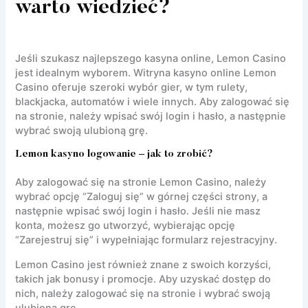
warto wiedzieć?
Jeśli szukasz najlepszego kasyna online, Lemon Casino
jest idealnym wyborem. Witryna kasyno online Lemon
Casino oferuje szeroki wybór gier, w tym rulety,
blackjacka, automatów i wiele innych. Aby zalogować się
na stronie, należy wpisać swój login i hasło, a następnie
wybrać swoją ulubioną grę.
Lemon kasyno logowanie – jak to zrobić?
Aby zalogować się na stronie Lemon Casino, należy
wybrać opcję “Zaloguj się” w górnej części strony, a
następnie wpisać swój login i hasło. Jeśli nie masz
konta, możesz go utworzyć, wybierając opcję
“Zarejestruj się” i wypełniając formularz rejestracyjny.
Lemon Casino jest również znane z swoich korzyści,
takich jak bonusy i promocje. Aby uzyskać dostęp do
nich, należy zalogować się na stronie i wybrać swoją