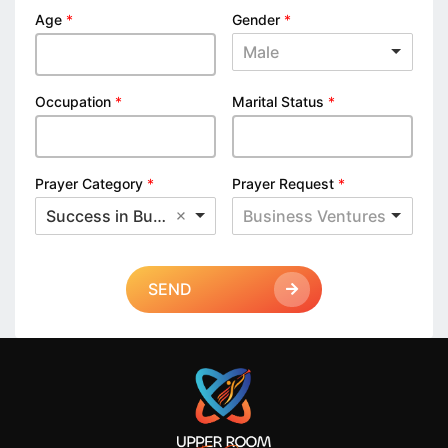
Age
*
Gender
*
Male
Occupation
*
Marital Status
*
Prayer Category
*
Prayer Request
*
Success in Business
Business Ventures
SEND