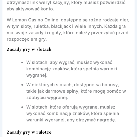
otrzymasz link weryfikacyjny, który musisz potwierdzić,
aby aktywować konto.
W Lemon Casino Online, dostępne są różne rodzaje gier,
w tym sloty, ruletka, blackjack i wiele innych. Każda gra
ma swoje zasady i reguły, które należy przeczytać przed
rozpoczęciem gry.
Zasady gry w slotach
W slotach, aby wygrać, musisz wykonać
kombinację znaków, która spełnia warunki
wygranej.
W niektórych slotach, dostępne są bonusy,
takie jak darmowe spiny, które mogą pomóc w
zdobyciu wygranej.
W slotach, które oferują wygrane, musisz
wykonać kombinację znaków, która spełnia
warunki wygranej, aby otrzymać nagrodę.
Zasady gry w ruletce