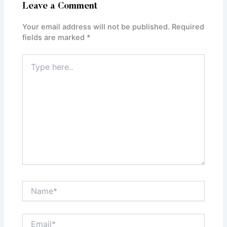
Leave a Comment
Your email address will not be published.
Required
fields are marked
*
Type
here..
Name*
Email*