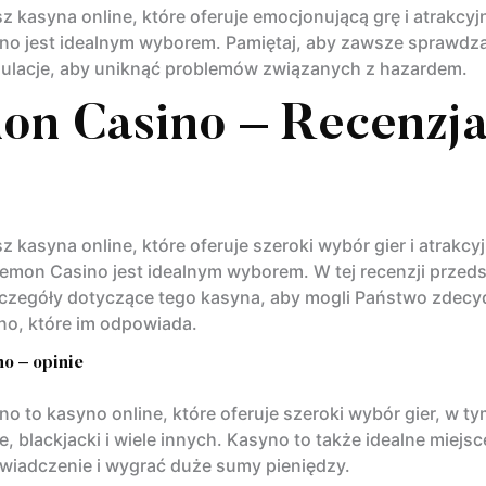
sz kasyna online, które oferuje emocjonującą grę i atrakcy
o jest idealnym wyborem. Pamiętaj, aby zawsze sprawdza
gulacje, aby uniknąć problemów związanych z hazardem.
on Casino – Recenzj
z kasyna online, które oferuje szeroki wybór gier i atrakcy
emon Casino jest idealnym wyborem. W tej recenzji przed
czegóły dotyczące tego kasyna, aby mogli Państwo zdecy
yno, które im odpowiada.
o – opinie
o to kasyno online, które oferuje szeroki wybór gier, w t
ke, blackjacki i wiele innych. Kasyno to także idealne miejsc
wiadczenie i wygrać duże sumy pieniędzy.