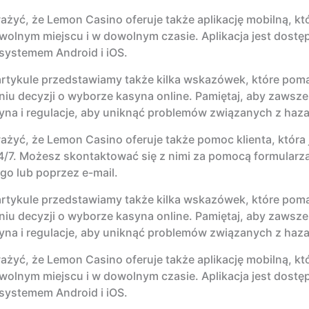
żyć, że Lemon Casino oferuje także aplikację mobilną, kt
wolnym miejscu i w dowolnym czasie. Aplikacja jest dostę
systemem Android i iOS.
rtykule przedstawiamy także kilka wskazówek, które pom
u decyzji o wyborze kasyna online. Pamiętaj, aby zawsz
syna i regulacje, aby uniknąć problemów związanych z haz
żyć, że Lemon Casino oferuje także pomoc klienta, która 
/7. Możesz skontaktować się z nimi za pomocą formularz
o lub poprzez e-mail.
rtykule przedstawiamy także kilka wskazówek, które pom
u decyzji o wyborze kasyna online. Pamiętaj, aby zawsz
syna i regulacje, aby uniknąć problemów związanych z haz
żyć, że Lemon Casino oferuje także aplikację mobilną, kt
wolnym miejscu i w dowolnym czasie. Aplikacja jest dostę
systemem Android i iOS.