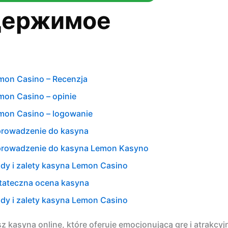
держимое
mon Casino – Recenzja
mon Casino – opinie
mon Casino – logowanie
rowadzenie do kasyna
rowadzenie do kasyna Lemon Kasyno
dy i zalety kasyna Lemon Casino
tateczna ocena kasyna
dy i zalety kasyna Lemon Casino
sz kasyna online, które oferuje emocjonującą grę i atrakcy