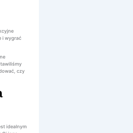
kcyjne
 i wygrać
jne
stawiliśmy
dować, czy
a
est idealnym