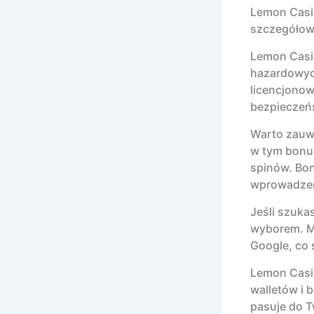
Lemon Casi
szczegółową
Lemon Casin
hazardowych
licencjonow
bezpieczeńs
Warto zauwa
w tym bonu
spinów. Bon
wprowadzen
Jeśli szuka
wyborem. M
Google, co 
Lemon Casin
walletów i 
pasuje do T