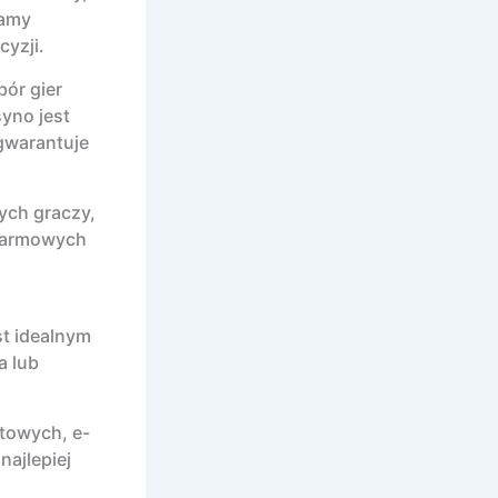
iamy
yzji.
ór gier
syno jest
gwarantuje
ych graczy,
 darmowych
st idealnym
a lub
ytowych, e-
najlepiej