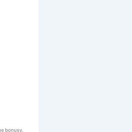
jne bonusy,