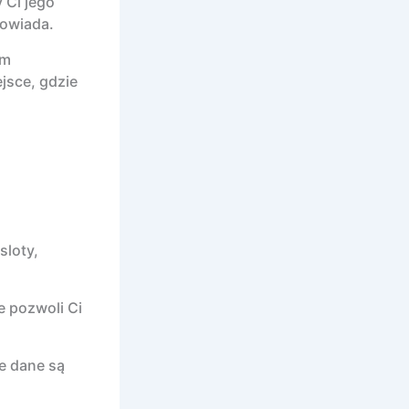
 Ci jego
powiada.
ym
ejsce, gdzie
sloty,
 pozwoli Ci
e dane są