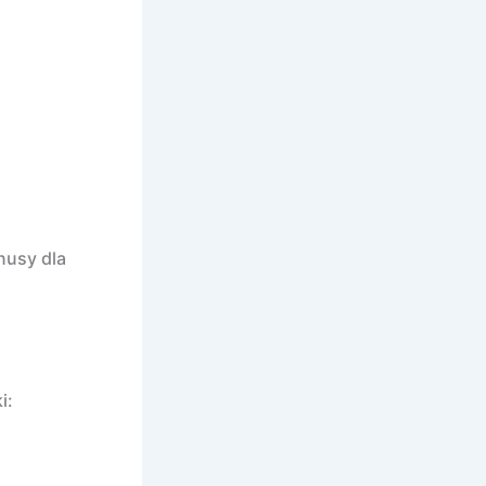
nusy dla
i: