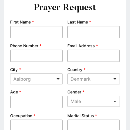
Prayer Request
First Name
*
Last Name
*
Phone Number
*
Email Address
*
City
*
Country
*
Aalborg
Denmark
Age
*
Gender
*
Male
Occupation
*
Marital Status
*