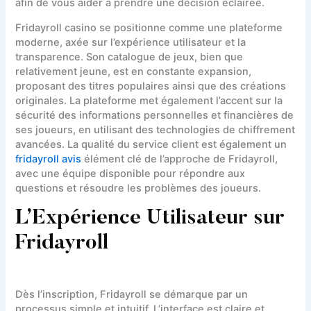
afin de vous aider à prendre une décision éclairée.
Fridayroll casino se positionne comme une plateforme
moderne, axée sur l’expérience utilisateur et la
transparence. Son catalogue de jeux, bien que
relativement jeune, est en constante expansion,
proposant des titres populaires ainsi que des créations
originales. La plateforme met également l’accent sur la
sécurité des informations personnelles et financières de
ses joueurs, en utilisant des technologies de chiffrement
avancées. La qualité du service client est également un
fridayroll avis
élément clé de l’approche de Fridayroll,
avec une équipe disponible pour répondre aux
questions et résoudre les problèmes des joueurs.
L’Expérience Utilisateur sur
Fridayroll
Dès l’inscription, Fridayroll se démarque par un
processus simple et intuitif. L’interface est claire et