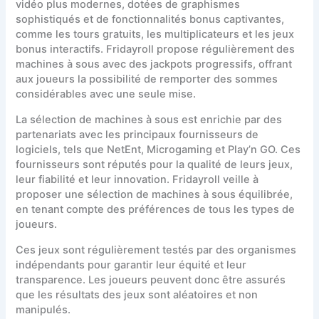
vidéo plus modernes, dotées de graphismes
sophistiqués et de fonctionnalités bonus captivantes,
comme les tours gratuits, les multiplicateurs et les jeux
bonus interactifs. Fridayroll propose régulièrement des
machines à sous avec des jackpots progressifs, offrant
aux joueurs la possibilité de remporter des sommes
considérables avec une seule mise.
La sélection de machines à sous est enrichie par des
partenariats avec les principaux fournisseurs de
logiciels, tels que NetEnt, Microgaming et Play’n GO. Ces
fournisseurs sont réputés pour la qualité de leurs jeux,
leur fiabilité et leur innovation. Fridayroll veille à
proposer une sélection de machines à sous équilibrée,
en tenant compte des préférences de tous les types de
joueurs.
Ces jeux sont régulièrement testés par des organismes
indépendants pour garantir leur équité et leur
transparence. Les joueurs peuvent donc être assurés
que les résultats des jeux sont aléatoires et non
manipulés.