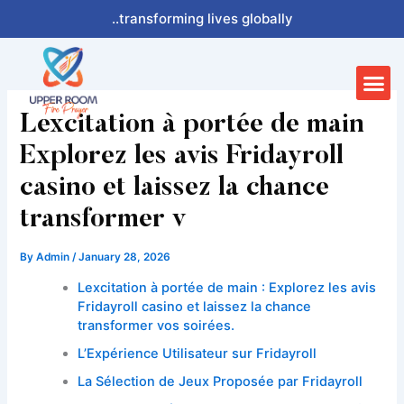
Skip
..transforming lives globally
to
content
Me
Lexcitation à portée de main
Explorez les avis Fridayroll
casino et laissez la chance
transformer v
By
Admin
/
January 28, 2026
Lexcitation à portée de main : Explorez les avis
Fridayroll casino et laissez la chance
transformer vos soirées.
L’Expérience Utilisateur sur Fridayroll
La Sélection de Jeux Proposée par Fridayroll