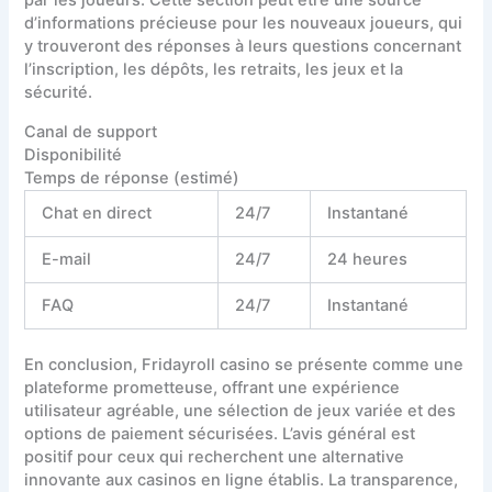
par les joueurs. Cette section peut être une source
d’informations précieuse pour les nouveaux joueurs, qui
y trouveront des réponses à leurs questions concernant
l’inscription, les dépôts, les retraits, les jeux et la
sécurité.
Canal de support
Disponibilité
Temps de réponse (estimé)
Chat en direct
24/7
Instantané
E-mail
24/7
24 heures
FAQ
24/7
Instantané
En conclusion, Fridayroll casino se présente comme une
plateforme prometteuse, offrant une expérience
utilisateur agréable, une sélection de jeux variée et des
options de paiement sécurisées. L’avis général est
positif pour ceux qui recherchent une alternative
innovante aux casinos en ligne établis. La transparence,