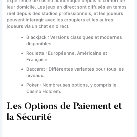
expérience de casino authentique depuis le confort de
leur domicile. Les jeux en direct sont diffusés en temps
réel depuis des studios professionnels, et les joueurs
peuvent interagir avec les croupiers et les autres
joueurs via un chat en direct.
Blackjack : Versions classiques et modernes
disponibles.
Roulette : Européenne, Américaine et
Française.
Baccarat : Différentes variantes pour tous les
niveaux.
Poker : Nombreuses options, y compris le
Casino Hold’em.
Les Options de Paiement et
la Sécurité