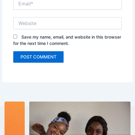
Email*
Website
Save my name, email, and website in this browser
for the next time I comment.