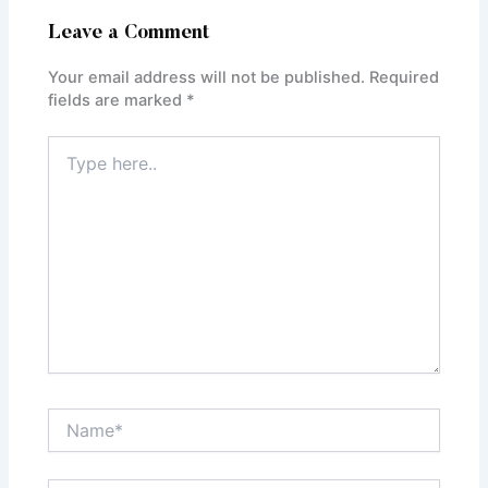
Leave a Comment
Your email address will not be published.
Required
fields are marked
*
Type
here..
Name*