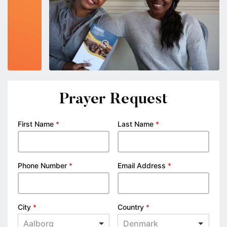
Prayer Request
First Name
*
Last Name
*
Phone Number
*
Email Address
*
City
*
Country
*
Aalborg
Denmark