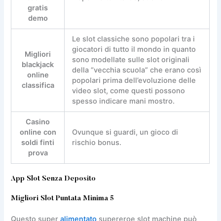
gratis
demo
Le slot classiche sono popolari tra i
giocatori di tutto il mondo in quanto
Migliori
sono modellate sulle slot originali
blackjack
della “vecchia scuola” che erano così
online
popolari prima dell’evoluzione delle
classifica
video slot, come questi possono
spesso indicare mani mostro.
Casino
online con
Ovunque si guardi, un gioco di
soldi finti
rischio bonus.
prova
App Slot Senza Deposito
Migliori Slot Puntata Minima 5
Questo super
alimentato
supereroe slot machine può