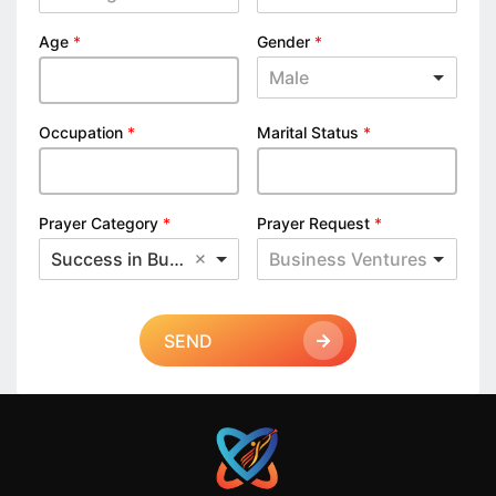
Age
*
Gender
*
Male
Occupation
*
Marital Status
*
Prayer Category
*
Prayer Request
*
Success in Business
Business Ventures
SEND